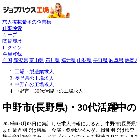
求人掲載希望の企業様
仕事検索
キープ
閲覧履歴
ログイン
会員登録
全国
新潟県
富山県
石川県
福井県
山梨県
長野県
岐阜県
静岡
工場・製造業求人
長野県の工場求人
中野市の工場求人
中野市・30代活躍中の工場求人
中野市(長野県)・30代活躍中
2026年08月05日に集計した求人情報によると、中野市(長野
また業界別では機械・金属・鉄鋼の求人が、職種別では検査
株式会社綜合キャリアオプションの求人も掲載されておりま