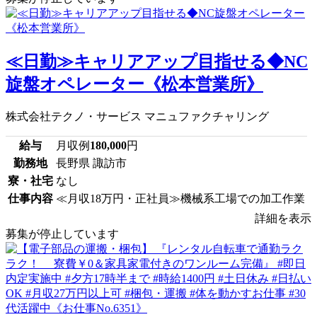
≪日勤≫キャリアアップ目指せる◆NC
旋盤オペレーター《松本営業所》
株式会社テクノ・サービス マニュファクチャリング
給与
月収例
180,000
円
勤務地
長野県 諏訪市
寮・社宅
なし
仕事内容
≪月収18万円・正社員≫機械系工場での加工作業
詳細を表示
募集が停止しています