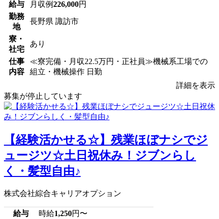
給与
月収例
226,000
円
勤務
長野県 諏訪市
地
寮・
あり
社宅
仕事
≪寮完備・月収22.5万円・正社員≫機械系工場での
内容
組立・機械操作 日勤
詳細を表示
募集が停止しています
【経験活かせる☆】残業ほぼナシでジ
ュージツ☆土日祝休み！ジブンらし
く・髪型自由♪
株式会社綜合キャリアオプション
給与
時給
1,250
円〜