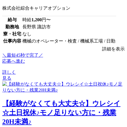
株式会社綜合キャリアオプション
給与
時給
1,200
円〜
勤務地
長野県 諏訪市
寮・社宅
なし
仕事内容
機械のオペレーター・検査 / 機械系工場 / 日勤
詳細を表示
＼最短45秒で完了／
応募へ進む
詳しく
見る
【経験がなくても大丈夫☆】ウレシイ
☆土日祝休♪モノ足りない方に・残業
20H未満♪