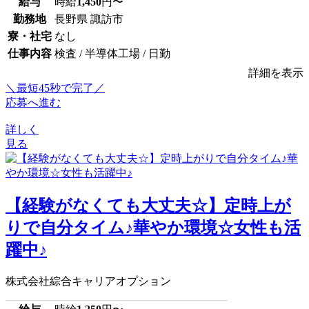
給与
時給
1,450
円〜
勤務地
長野県 諏訪市
寮・社宅
なし
仕事内容
検査 / 半導体工場 / 日勤
詳細を表示
＼最短45秒で完了／
応募へ進む
詳しく
見る
【経験がなくても大丈夫☆】定時上が
りで自分タイム♪華やか環境☆女性も活
躍中♪
株式会社綜合キャリアオプション