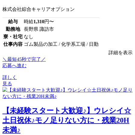
株式会社綜合キャリアオプション
給与
時給
1,310
円〜
勤務地
長野県 諏訪市
寮・社宅
なし
仕事内容
ゴム製品の加工 / 化学系工場 / 日勤
詳細を表示
＼最短45秒で完了／
応募へ進む
詳しく
見る
【未経験スタート大歓迎♪】ウレシイ☆
土日祝休♪モノ足りない方に・残業20H
未満♪