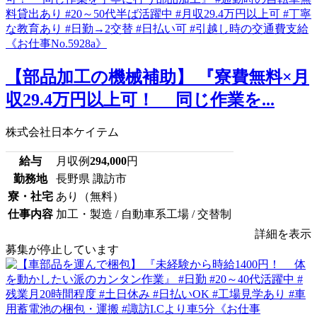
【部品加工の機械補助】 『寮費無料×月
収29.4万円以上可！ 同じ作業を...
株式会社日本ケイテム
給与
月収例
294,000
円
勤務地
長野県 諏訪市
寮・社宅
あり（無料）
仕事内容
加工・製造 / 自動車系工場 / 交替制
詳細を表示
募集が停止しています