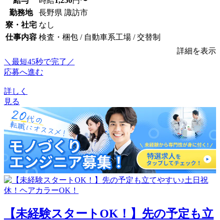
給与
時給
1,250
円〜
勤務地
長野県 諏訪市
寮・社宅
なし
仕事内容
検査・梱包 / 自動車系工場 / 交替制
詳細を表示
＼最短45秒で完了／
応募へ進む
詳しく
見る
【未経験スタートOK！】先の予定も立