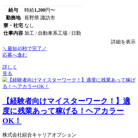
給与
時給
1,200
円〜
勤務地
長野県 諏訪市
寮・社宅
なし
仕事内容
加工 / 自動車系工場 / 日勤
詳細を表示
＼最短45秒で完了／
応募へ進む
詳しく
見る
【経験者向けマイスターワーク！】適
度に残業あって稼げる！ヘアカラー
OK！
株式会社綜合キャリアオプション