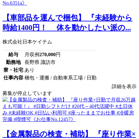
【車部品を運んで梱包】 『未経験から
時給1400円！ 体を動かしたい派の...
株式会社日本ケイテム
給与
月収例
270,000
円
勤務地
長野県 諏訪市
寮・社宅
あり
仕事内容
梱包・運搬 / 自動車系工場 / 日勤
詳細を表示
募集が停止しています
【金属製品の検査・補助】 『座り作業×