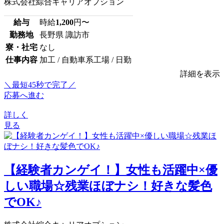
株式会社綜合キャリアオプション
給与
時給
1,200
円〜
勤務地
長野県 諏訪市
寮・社宅
なし
仕事内容
加工 / 自動車系工場 / 日勤
詳細を表示
＼最短45秒で完了／
応募へ進む
詳しく
見る
【経験者カンゲイ！】女性も活躍中×優
しい職場☆残業ほぼナシ！好きな髪色
でOK♪