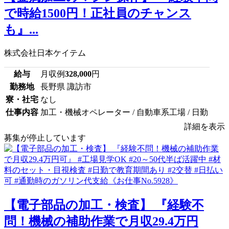
で時給1500円！正社員のチャンス
も』...
株式会社日本ケイテム
給与
月収例
328,000
円
勤務地
長野県 諏訪市
寮・社宅
なし
仕事内容
加工・機械オペレーター / 自動車系工場 / 日勤
詳細を表示
募集が停止しています
【電子部品の加工・検査】 『経験不
問！機械の補助作業で月収29.4万円