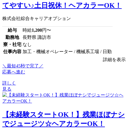
てやすい♪土日祝休！ヘアカラーOK！
株式会社綜合キャリアオプション
給与
時給
1,200
円〜
勤務地
長野県 諏訪市
寮・社宅
なし
仕事内容
加工・機械オペレーター / 機械系工場 / 日勤
詳細を表示
＼最短45秒で完了／
応募へ進む
詳しく
見る
【未経験スタートOK！】残業ほぼナシ
でジュージツ☆ヘアカラーOK！