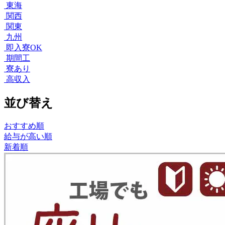
東海
関西
関東
九州
即入寮OK
期間工
寮あり
高収入
並び替え
おすすめ順
給与が高い順
新着順