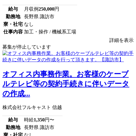
給与
月収例
250,000
円
勤務地
長野県 諏訪市
寮・社宅
なし
仕事内容
加工・操作 / 機械系工場
詳細を表示
募集が停止しています
オフィス内事務作業。お客様のケーブ
ルテレビ等の契約手続きに伴いデータ
の作成...
株式会社フルキャスト 信越
給与
時給
1,350
円〜
勤務地
長野県 諏訪市
寮・社宅
なし