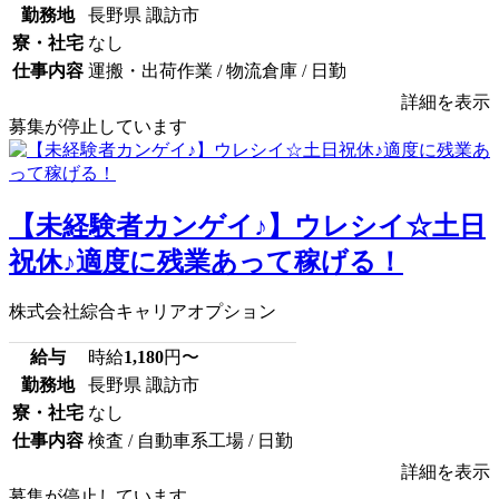
勤務地
長野県 諏訪市
寮・社宅
なし
仕事内容
運搬・出荷作業 / 物流倉庫 / 日勤
詳細を表示
募集が停止しています
【未経験者カンゲイ♪】ウレシイ☆土日
祝休♪適度に残業あって稼げる！
株式会社綜合キャリアオプション
給与
時給
1,180
円〜
勤務地
長野県 諏訪市
寮・社宅
なし
仕事内容
検査 / 自動車系工場 / 日勤
詳細を表示
募集が停止しています