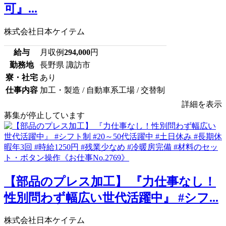
可』...
株式会社日本ケイテム
給与
月収例
294,000
円
勤務地
長野県 諏訪市
寮・社宅
あり
仕事内容
加工・製造 / 自動車系工場 / 交替制
詳細を表示
募集が停止しています
【部品のプレス加工】 『力仕事なし！
性別問わず幅広い世代活躍中』 #シフ...
株式会社日本ケイテム