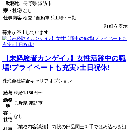
勤務地
長野県 諏訪市
寮・社宅
なし
仕事内容
検査 / 自動車系工場 / 日勤
詳細を表示
募集が停止しています
【未経験者カンゲイ♪】女性活躍中の職
場!プライベートも充実♪土日祝休!
株式会社綜合キャリアオプション
給与
時給
1,150
円〜
勤務
長野県 諏訪市
地
寮・
なし
社宅
【業務内容詳細】 筒状の部品同士を手ではめ込める組
仕事