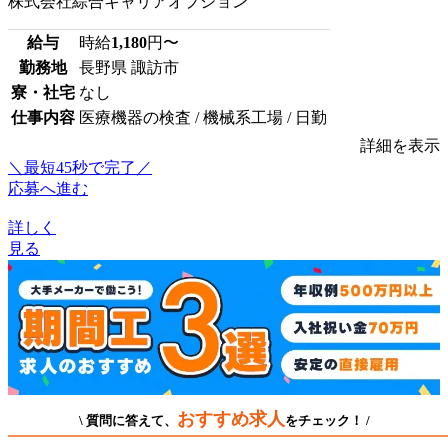
株式会社綜合キャリアオプション
給与
時給
1,180
円〜
勤務地
長野県 諏訪市
寮・社宅
なし
仕事内容
医療機器の検査 / 機械系工場 / 日勤
詳細を表示
＼最短45秒で完了／
応募へ進む
詳しく
見る
おすすめ求人
\ 質問に答えて、
をチェック！ /