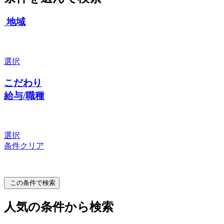
地域
選択
こだわり
給与/職種
選択
条件クリア
この条件で検索
人気の条件から検索