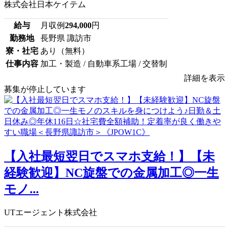
株式会社日本ケイテム
給与
月収例
294,000
円
勤務地
長野県 諏訪市
寮・社宅
あり（無料）
仕事内容
加工・製造 / 自動車系工場 / 交替制
詳細を表示
募集が停止しています
【入社最短翌日でスマホ支給！】【未
経験歓迎】NC旋盤での金属加工◎一生
モノ...
UTエージェント株式会社