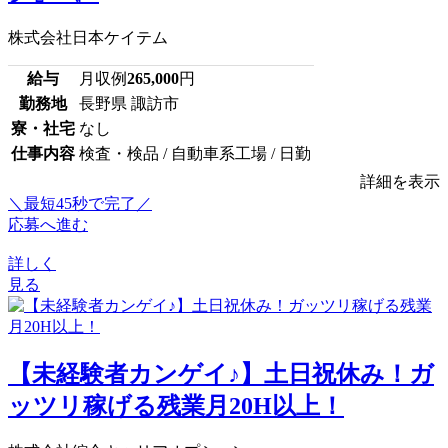
株式会社日本ケイテム
給与
月収例
265,000
円
勤務地
長野県 諏訪市
寮・社宅
なし
仕事内容
検査・検品 / 自動車系工場 / 日勤
詳細を表示
＼最短45秒で完了／
応募へ進む
詳しく
見る
【未経験者カンゲイ♪】土日祝休み！ガ
ッツリ稼げる残業月20H以上！