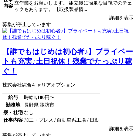
立作業をお願いします。 組立後に簡単な目視でのチェ
内容
ックもあります。 【取扱製品情...
詳細を表示
募集が停止しています
【誰でもはじめは初心者♪】プライベー
トも充実♪土日祝休！残業でたっぷり稼
ぐ！
株式会社綜合キャリアオプション
給与
時給
1,180
円〜
勤務地
長野県 諏訪市
寮・社宅
なし
仕事内容
加工・プレス / 自動車系工場 / 日勤
詳細を表示
募集が停止しています