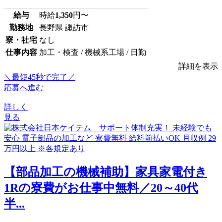
給与
時給
1,350
円〜
勤務地
長野県 諏訪市
寮・社宅
なし
仕事内容
加工・検査 / 機械系工場 / 日勤
詳細を表示
＼最短45秒で完了／
応募へ進む
詳しく
見る
【部品加工の機械補助】家具家電付き
1Rの寮費がお仕事中無料／20～40代
半...