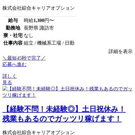
株式会社綜合キャリアオプション
給与
時給
1,300
円〜
勤務地
長野県 諏訪市
寮・社宅
なし
仕事内容
組立 / 機械系工場 / 日勤
詳細を表示
＼最短45秒で完了／
応募へ進む
詳しく
見る
【経験不問！未経験◎】土日祝休み！
残業もあるのでガッツリ稼げます！
株式会社綜合キャリアオプション