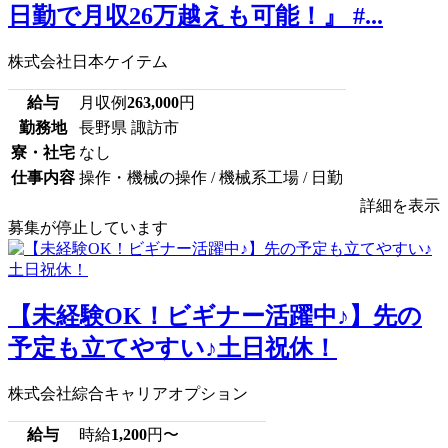
日勤で月収26万越えも可能！』 #...
株式会社日本ケイテム
給与
月収例
263,000
円
勤務地
長野県 諏訪市
寮・社宅
なし
仕事内容
操作・機械の操作 / 機械系工場 / 日勤
詳細を表示
募集が停止しています
【未経験OK！ビギナー活躍中♪】先の
予定も立てやすい♪土日祝休！
株式会社綜合キャリアオプション
給与
時給
1,200
円〜