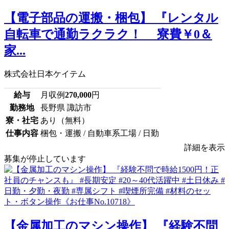
【電子部品の運搬・梱包】 『レンタル
自転車で通勤ラクラク！ 寮費￥0＆
家...
株式会社日本ケイテム
給与
月収例
270,000
円
勤務地
長野県 諏訪市
寮・社宅
あり（無料）
仕事内容
梱包・運搬 / 自動車系工場 / 日勤
詳細を表示
募集が停止しています
【金属加工のマシン操作】 『経験不問