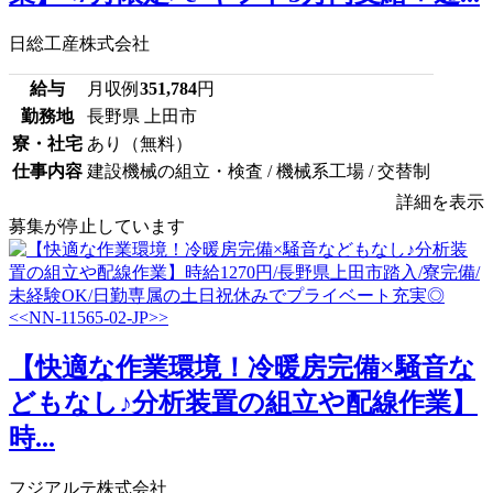
日総工産株式会社
給与
月収例
351,784
円
勤務地
長野県 上田市
寮・社宅
あり（無料）
仕事内容
建設機械の組立・検査 / 機械系工場 / 交替制
詳細を表示
募集が停止しています
【快適な作業環境！冷暖房完備×騒音な
どもなし♪分析装置の組立や配線作業】
時...
フジアルテ株式会社