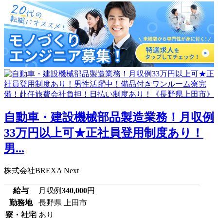
自動車・建設機械部品製造業務！月収例
33万円以上可★正社員登用制度あり！
男...
株式会社BREXA Next
給与
月収例
340,000
円
勤務地
長野県 上田市
寮・社宅
あり