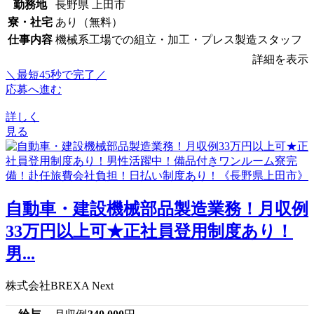
勤務地
長野県 上田市
寮・社宅
あり（無料）
仕事内容
機械系工場での組立・加工・プレス製造スタッフ
詳細を表示
＼最短45秒で完了／
応募へ進む
詳しく
見る
自動車・建設機械部品製造業務！月収例
33万円以上可★正社員登用制度あり！
男...
株式会社BREXA Next