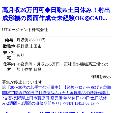
高月収26万円可◆日勤&土日休み！射出
成形機の図面作成☆未経験OK◎CAD...
UTエージェント株式会社
給与
月収例
265,000
円
勤務地
長野県 上田市
寮・社
あり
宅
仕事内
≪寮完備・月収26.5万円・正社員≫機械系工場での
容
加工作業 日勤
詳細を表示
募集が停止しています