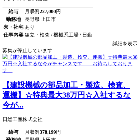
給与
月収例
227,000
円
勤務地
長野県 上田市
寮・社宅
あり
仕事内容
組立・検査 / 機械系工場 / 日勤
詳細を表示
募集が停止しています
【建設機械の部品加工・製造、検査、
運搬】☆特典最大38万円☆入社するな
今が...
日総工産株式会社
給与
月収例
378,199
円
勤務地
長野県 上田市