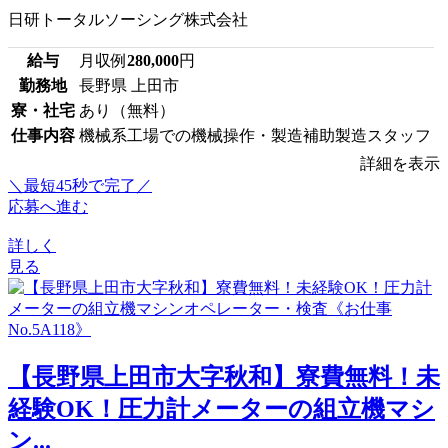
日研トータルソーシング株式会社
給与
月収例
280,000
円
勤務地
長野県 上田市
寮・社宅
あり（無料）
仕事内容
機械系工場での機械操作・製造補助製造スタッフ
詳細を表示
＼最短45秒で完了／
応募へ進む
詳しく
見る
【長野県上田市大字秋和】寮費無料！未
経験OK！圧力計メーターの組立機マシ
ン...