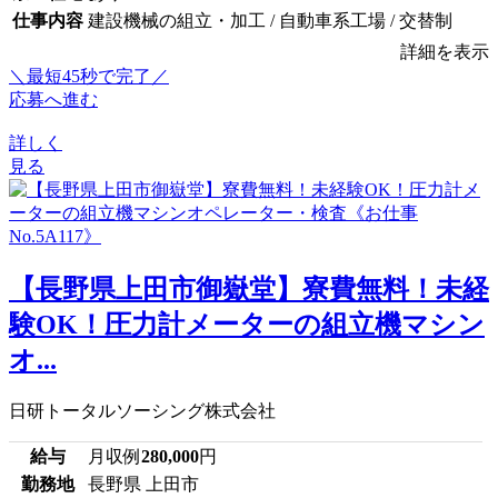
仕事内容
建設機械の組立・加工 / 自動車系工場 / 交替制
詳細を表示
＼最短45秒で完了／
応募へ進む
詳しく
見る
【長野県上田市御嶽堂】寮費無料！未経
験OK！圧力計メーターの組立機マシン
オ...
日研トータルソーシング株式会社
給与
月収例
280,000
円
勤務地
長野県 上田市