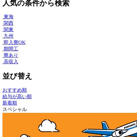
人気の条件から検索
東海
関西
関東
九州
即入寮OK
期間工
寮あり
高収入
並び替え
おすすめ順
給与が高い順
新着順
スペシャル