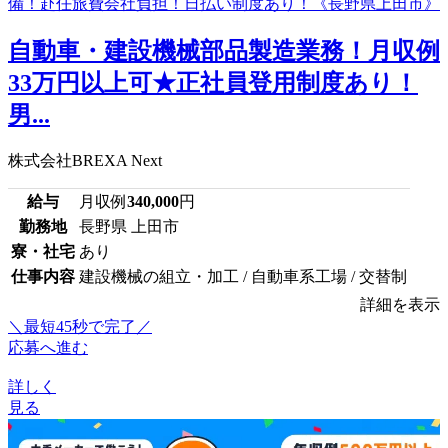
自動車・建設機械部品製造業務！月収例
33万円以上可★正社員登用制度あり！
男...
株式会社BREXA Next
給与
月収例
340,000
円
勤務地
長野県 上田市
寮・社宅
あり
仕事内容
建設機械の組立・加工 / 自動車系工場 / 交替制
詳細を表示
＼最短45秒で完了／
応募へ進む
詳しく
見る