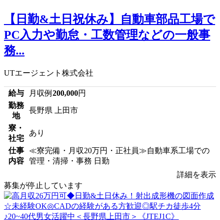
【日勤&土日祝休み】自動車部品工場で
PC入力や勤怠・工数管理などの一般事
務...
UTエージェント株式会社
給与
月収例
200,000
円
勤務
長野県 上田市
地
寮・
あり
社宅
仕事
≪寮完備・月収20万円・正社員≫自動車系工場での
内容
管理・清掃・事務 日勤
詳細を表示
募集が停止しています