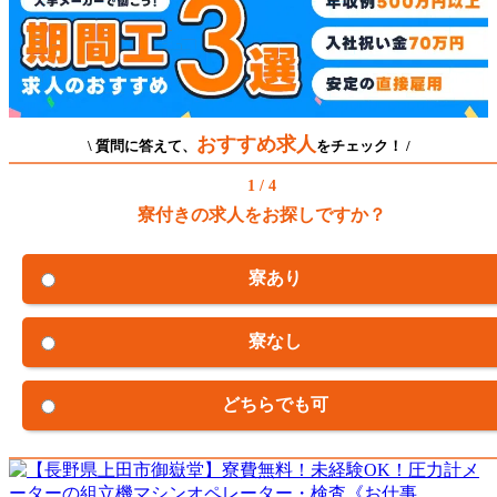
おすすめ求人
\ 質問に答えて、
をチェック！ /
1 / 4
寮付きの求人をお探しですか？
寮あり
寮なし
どちらでも可