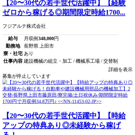
【20〜30代の若手世代活躍中】【経験
ゼロから稼げる◎期間限定時給1700...
フジアルテ株式会社
給与
月収例
348,000
円
勤務地
長野県 上田市
寮・社宅
あり
仕事内容
建設機械の組立・加工 / 機械系工場 / 交替制
詳細を表示
募集が停止しています
【20〜30代の若手世代活躍中】【時給
アップの特典あり◎未経験から稼げ
る！...