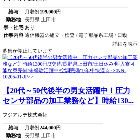
給与
月収例
199,000
円
勤務地
長野県 上田市
寮・社宅
あり
仕事内容
通信機器の組立・検査 / 電子部品系工場 / 日勤
詳細を表示
募集が停止しています
【20代～50代後半の男女活躍中！圧力
センサ部品の加工業務など】時給130...
フジアルテ株式会社
給与
月収例
244,000
円
勤務地
長野県 上田市