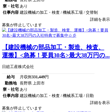
寮・社宅
あり
仕事内容
建設機械の加工・検査 / 機械系工場 / 交替制
詳細を表示
募集が停止しています
【建設機械の部品加工・製造、検査、
運搬】<急募！要員30名>最大38万円の...
日総工産株式会社
給与
月収例
331,449
円
勤務地
長野県 上田市
寮・社宅
あり
仕事内容
建設機械の加工・検査 / 機械系工場 / 日勤
詳細を表示
募集が停止しています