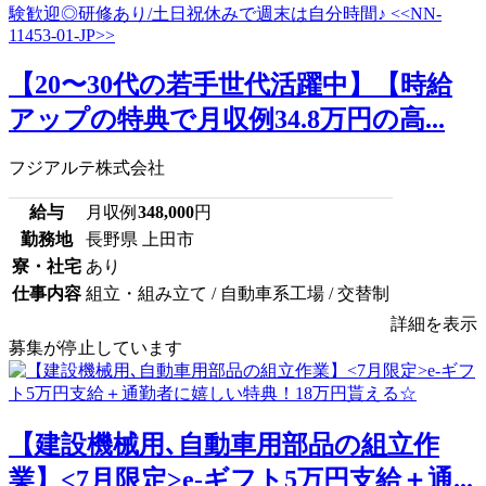
【20〜30代の若手世代活躍中】【時給
アップの特典で月収例34.8万円の高...
フジアルテ株式会社
給与
月収例
348,000
円
勤務地
長野県 上田市
寮・社宅
あり
仕事内容
組立・組み立て / 自動車系工場 / 交替制
詳細を表示
募集が停止しています
【建設機械用､自動車用部品の組立作
業】<7月限定>e-ギフト5万円支給＋通...