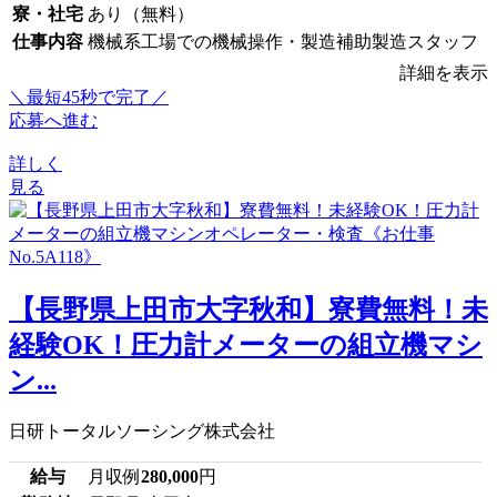
寮・社宅
あり（無料）
仕事内容
機械系工場での機械操作・製造補助製造スタッフ
詳細を表示
＼最短45秒で完了／
応募へ進む
詳しく
見る
【長野県上田市大字秋和】寮費無料！未
経験OK！圧力計メーターの組立機マシ
ン...
日研トータルソーシング株式会社
給与
月収例
280,000
円