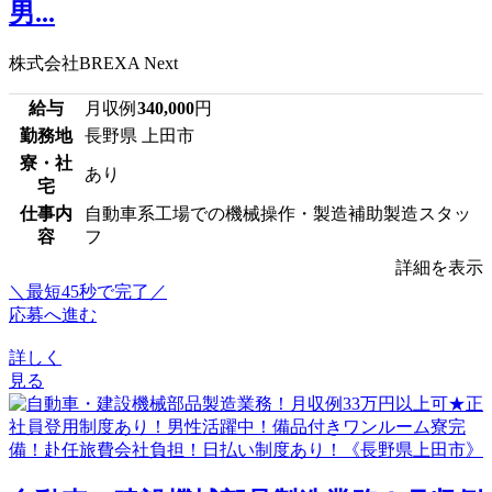
男...
株式会社BREXA Next
給与
月収例
340,000
円
勤務地
長野県 上田市
寮・社
あり
宅
仕事内
自動車系工場での機械操作・製造補助製造スタッ
容
フ
詳細を表示
＼最短45秒で完了／
応募へ進む
詳しく
見る