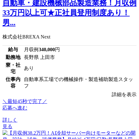
自動車・建設機械部品製造業務！月収例
33万円以上可★正社員登用制度あり！
男...
株式会社BREXA Next
給与
月収例
340,000
円
勤務地
長野県 上田市
寮・社
あり
宅
仕事内
自動車系工場での機械操作・製造補助製造スタッ
容
フ
詳細を表示
＼最短45秒で完了／
応募へ進む
詳しく
見る