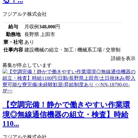
フジアルテ株式会社
給与
月収例
348,000
円
勤務地
長野県 上田市
寮・社宅
あり
仕事内容
建設機械の組立・加工 / 機械系工場 / 交替制
詳細を表示
募集が停止しています
【空調完備！静かで働きやすい作業環
境◎無線通信機器の組立・検査】時給
110...
フジアルテ株式会社