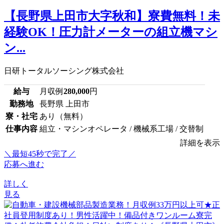
【長野県上田市大字秋和】寮費無料！未
経験OK！圧力計メーターの組立機マシ
ン...
日研トータルソーシング株式会社
給与
月収例
280,000
円
勤務地
長野県 上田市
寮・社宅
あり（無料）
仕事内容
組立・マシンオペレータ / 機械系工場 / 交替制
詳細を表示
＼最短45秒で完了／
応募へ進む
詳しく
見る