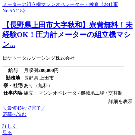
【長野県上田市大字秋和】寮費無料！未
経験OK！圧力計メーターの組立機マシ
ン...
日研トータルソーシング株式会社
給与
月収例
280,000
円
勤務地
長野県 上田市
寮・社宅
あり（無料）
仕事内容
組立・マシンオペレータ / 機械系工場 / 交替制
詳細を表示
＼最短45秒で完了／
応募へ進む
詳しく
見る