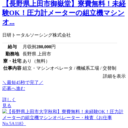
【長野県上田市御嶽堂】寮費無料！未経
験OK！圧力計メーターの組立機マシン
オ...
日研トータルソーシング株式会社
給与
月収例
280,000
円
勤務地
長野県 上田市
寮・社宅
あり（無料）
仕事内容
組立・マシンオペレータ / 機械系工場 / 交替制
詳細を表示
＼最短45秒で完了／
応募へ進む
詳しく
見る