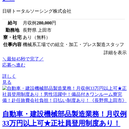
日研トータルソーシング株式会社
給与
月収例
280,000
円
勤務地
長野県 上田市
寮・社宅
あり（無料）
仕事内容
機械系工場での組立・加工・プレス製造スタッフ
詳細を表示
＼最短45秒で完了／
応募へ進む
詳しく
見る
自動車・建設機械部品製造業務！月収例
33万円以上可★正社員登用制度あり！