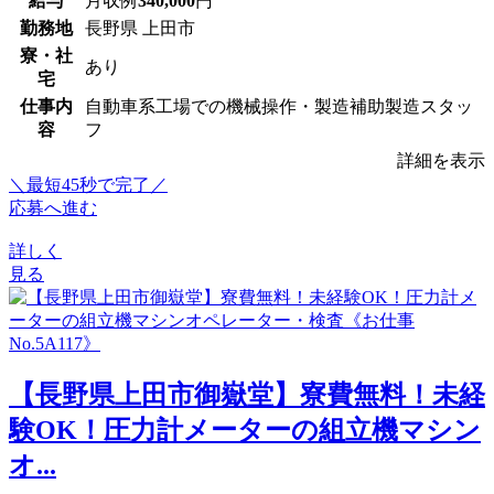
給与
月収例
340,000
円
勤務地
長野県 上田市
寮・社
あり
宅
仕事内
自動車系工場での機械操作・製造補助製造スタッ
容
フ
詳細を表示
＼最短45秒で完了／
応募へ進む
詳しく
見る
【長野県上田市御嶽堂】寮費無料！未経
験OK！圧力計メーターの組立機マシン
オ...