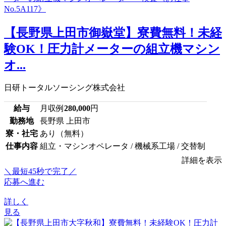
【長野県上田市御嶽堂】寮費無料！未経
験OK！圧力計メーターの組立機マシン
オ...
日研トータルソーシング株式会社
給与
月収例
280,000
円
勤務地
長野県 上田市
寮・社宅
あり（無料）
仕事内容
組立・マシンオペレータ / 機械系工場 / 交替制
詳細を表示
＼最短45秒で完了／
応募へ進む
詳しく
見る