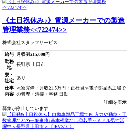
《土日祝休み♪》電源メーカーでの製造
管理業務<<722474>>
株式会社スタッフサービス
給与
月収例
215,000
円
勤務
長野県 上田市
地
寮・
あり
社宅
仕事
≪寮完備・月収21.5万円・正社員≫電子部品系工場で
内容
の管理・清掃・事務 日勤
詳細を表示
募集が停止しています