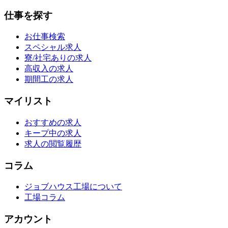
仕事を探す
お仕事検索
スペシャル求人
寮/社宅ありの求人
高収入の求人
期間工の求人
マイリスト
おすすめの求人
キープ中の求人
求人の閲覧履歴
コラム
ジョブハウス工場について
工場コラム
アカウント