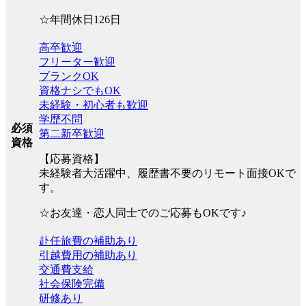
☆年間休日126日
高卒歓迎
フリーター歓迎
ブランクOK
資格ナシでもOK
未経験・初心者も歓迎
学歴不問
必須
第二新卒歓迎
資格
【応募資格】
未経験者大活躍中、履歴書不要のリモート面接OKで
す。
☆お友達・恋人同士でのご応募もOKです♪
赴任旅費の補助あり
引越費用の補助あり
交通費支給
社会保険完備
研修あり