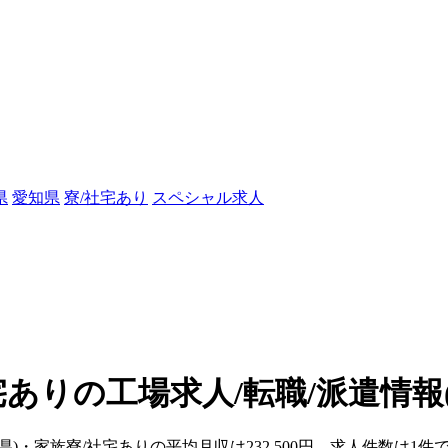
県
愛知県
寮/社宅あり
スペシャル求人
宅ありの工場求人/転職/派遣情報
県)・家族寮/社宅ありの平均月収は232,500円、求人件数は1件