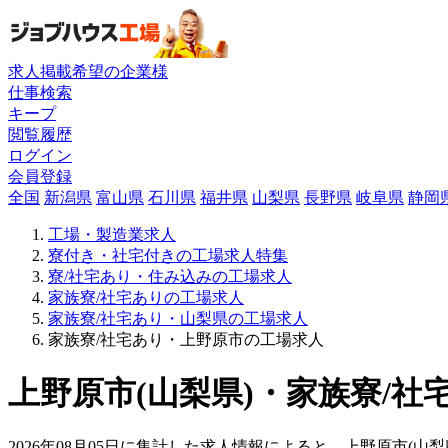
求人掲載希望の企業様
仕事検索
キープ
閲覧履歴
ログイン
会員登録
全国
新潟県
富山県
石川県
福井県
山梨県
長野県
岐阜県
静岡
工場・製造業求人
寮付き・社宅付きの工場求人特集
寮/社宅あり・住み込みの工場求人
家族寮/社宅ありの工場求人
家族寮/社宅あり・山梨県の工場求人
家族寮/社宅あり・上野原市の工場求人
上野原市(山梨県)・家族寮/社
2026年08月05日に集計した求人情報によると、上野原市(山梨