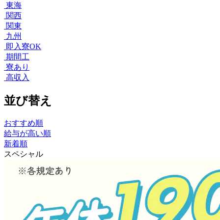
東海
関西
関東
九州
即入寮OK
期間工
寮あり
高収入
並び替え
おすすめ順
給与が高い順
新着順
スペシャル