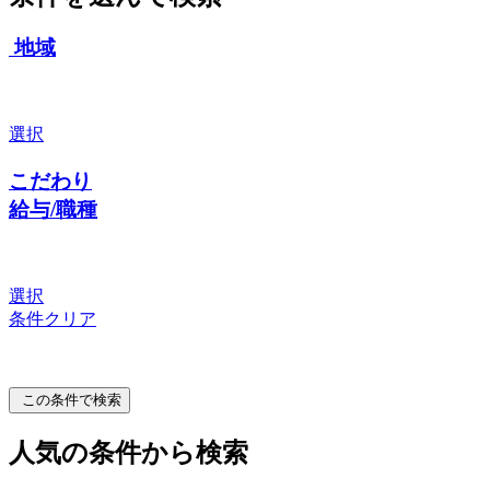
地域
選択
こだわり
給与/職種
選択
条件クリア
この条件で検索
人気の条件から検索