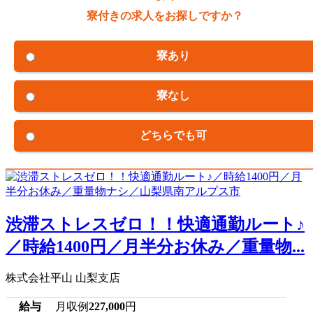
寮付きの求人をお探しですか？
寮あり
寮なし
どちらでも可
渋滞ストレスゼロ！！快適通勤ルート♪
／時給1400円／月半分お休み／重量物...
株式会社平山 山梨支店
給与
月収例
227,000
円