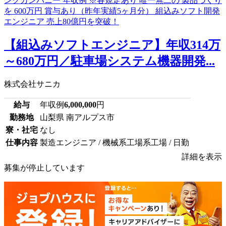
【組込みソフトエンジニア】年収314万
～680万円／駐車場システム機器開発...
株式会社サニカ
給与
年収例
6,000,000
円
勤務地
山梨県 南アルプス市
寮・社宅
なし
仕事内容
製造エンジニア / 機械系工場系工場 / 日勤
詳細を表示
募集が停止しています