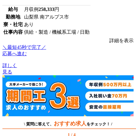
給与
月収例
258,333
円
勤務地
山梨県 南アルプス市
寮・社宅
あり
仕事内容
供給・製造 / 機械系工場 / 日勤
詳細を表示
＼最短45秒で完了／
応募へ進む
詳しく
見る
おすすめ求人
\ 質問に答えて、
をチェック！ /
1 / 4