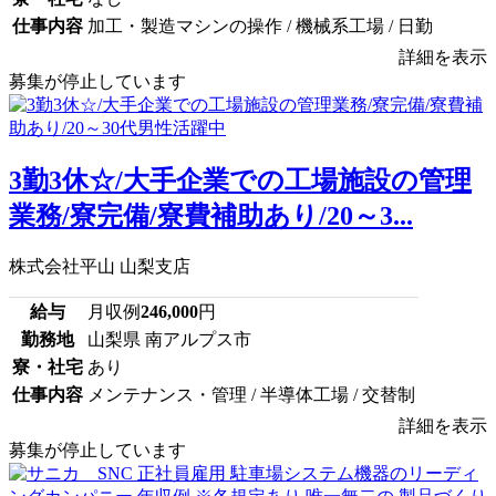
仕事内容
加工・製造マシンの操作 / 機械系工場 / 日勤
詳細を表示
募集が停止しています
3勤3休☆/大手企業での工場施設の管理
業務/寮完備/寮費補助あり/20～3...
株式会社平山 山梨支店
給与
月収例
246,000
円
勤務地
山梨県 南アルプス市
寮・社宅
あり
仕事内容
メンテナンス・管理 / 半導体工場 / 交替制
詳細を表示
募集が停止しています