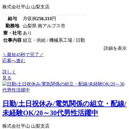
株式会社平山 山梨支店
給与
月収例
258,333
円
勤務地
山梨県 南アルプス市
寮・社宅
あり
仕事内容
組立・供給 / 機械系工場 / 日勤
詳細を表示
＼最短45秒で完了／
応募へ進む
詳しく
見る
日勤/土日祝休み/電気関係の組立・配線/
未経験OK/20～30代男性活躍中
株式会社平山 山梨支店