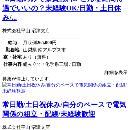
遇でいいの？未経験OK/日勤・土日休
み/...
株式会社平山 沼津支店
給与
月収例
265,000
円
勤務地
山梨県 南アルプス市
寮・社宅
あり（無料）
仕事内容
組み立て / 化学系工場 / 日勤
詳細を表示
募集が停止しています
常日勤/土日祝休み/自分のペースで電気
関係の組立・配線/未経験歓迎
株式会社平山 沼津支店