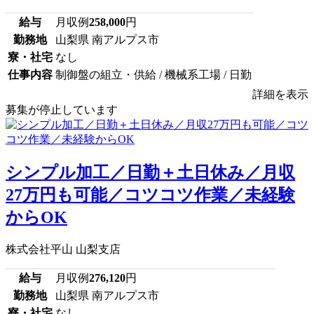
給与
月収例
258,000
円
勤務地
山梨県 南アルプス市
寮・社宅
なし
仕事内容
制御盤の組立・供給 / 機械系工場 / 日勤
詳細を表示
募集が停止しています
シンプル加工／日勤＋土日休み／月収
27万円も可能／コツコツ作業／未経験
からOK
株式会社平山 山梨支店
給与
月収例
276,120
円
勤務地
山梨県 南アルプス市
寮・社宅
なし