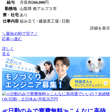
給与
月収例
266,000
円
勤務地
山梨県 南アルプス市
寮・社宅
あり
仕事内容
組み立て / 建築系工場 / 日勤
詳細を表示
＼最短45秒で完了／
応募へ進む
詳しく
見る
≪日勤のみで寮費無料≫こんなに高待