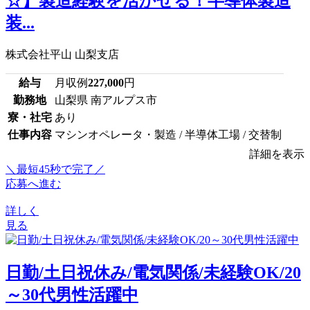
☆】製造経験を活かせる！半導体製造
装...
株式会社平山 山梨支店
給与
月収例
227,000
円
勤務地
山梨県 南アルプス市
寮・社宅
あり
仕事内容
マシンオペレータ・製造 / 半導体工場 / 交替制
詳細を表示
＼最短45秒で完了／
応募へ進む
詳しく
見る
日勤/土日祝休み/電気関係/未経験OK/20
～30代男性活躍中