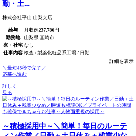
勤・土...
株式会社平山 山梨支店
給与
月収例
237,786
円
勤務地
山梨県 韮崎市
寮・社宅
なし
仕事内容
検査 / 製薬化粧品系工場 / 日勤
詳細を表示
＼最短45秒で完了／
応募へ進む
詳しく
見る
～積極採用中～＼簡単！毎日のルーテ
ィン作業／日勤＋土日休み＋残業少な