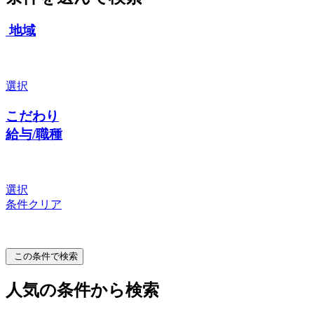
地域
選択
こだわり
給与/職種
選択
条件クリア
この条件で検索
人気の条件から検索