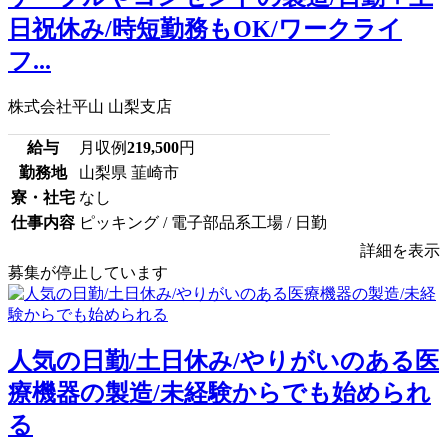
日祝休み/時短勤務もOK/ワークライ
フ...
株式会社平山 山梨支店
給与
月収例
219,500
円
勤務地
山梨県 韮崎市
寮・社宅
なし
仕事内容
ピッキング / 電子部品系工場 / 日勤
詳細を表示
募集が停止しています
人気の日勤/土日休み/やりがいのある医
療機器の製造/未経験からでも始められ
る