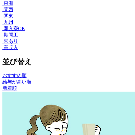
東海
関西
関東
九州
即入寮OK
期間工
寮あり
高収入
並び替え
おすすめ順
給与が高い順
新着順