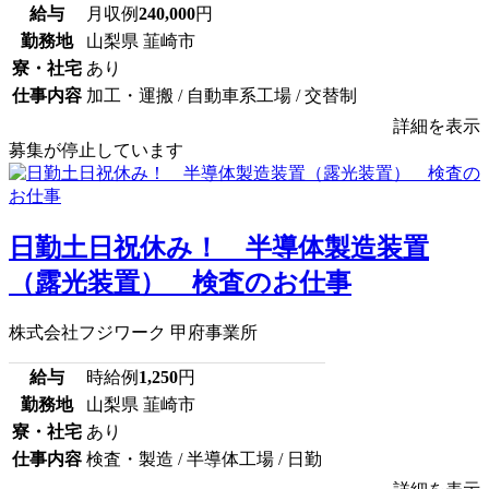
給与
月収例
240,000
円
勤務地
山梨県 韮崎市
寮・社宅
あり
仕事内容
加工・運搬 / 自動車系工場 / 交替制
詳細を表示
募集が停止しています
日勤土日祝休み！ 半導体製造装置
（露光装置） 検査のお仕事
株式会社フジワーク 甲府事業所
給与
時給例
1,250
円
勤務地
山梨県 韮崎市
寮・社宅
あり
仕事内容
検査・製造 / 半導体工場 / 日勤