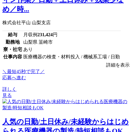
め／時...
株式会社平山 山梨支店
給与
月収例
231,424
円
勤務地
山梨県 韮崎市
寮・社宅
あり
仕事内容
医療機器の検査・材料投入 / 機械系工場 / 日勤
詳細を表示
＼最短45秒で完了／
応募へ進む
詳しく
見る
人気の日勤/土日休み/未経験からはじめ
られる医療機器の製造/時短相談もOK