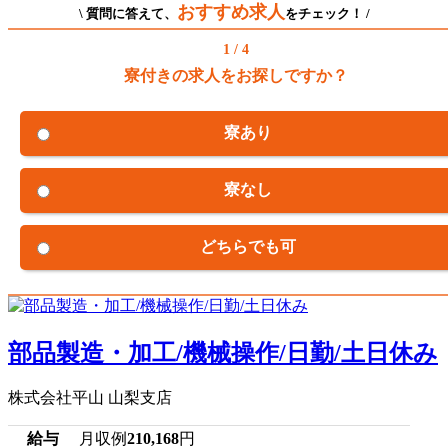
おすすめ求人
\ 質問に答えて、
をチェック！ /
1 / 4
寮付きの求人をお探しですか？
寮あり
寮なし
どちらでも可
部品製造・加工/機械操作/日勤/土日休み
株式会社平山 山梨支店
給与
月収例
210,168
円