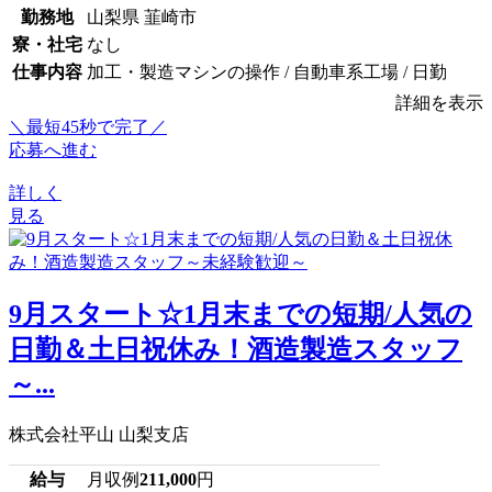
勤務地
山梨県 韮崎市
寮・社宅
なし
仕事内容
加工・製造マシンの操作 / 自動車系工場 / 日勤
詳細を表示
＼最短45秒で完了／
応募へ進む
詳しく
見る
9月スタート☆1月末までの短期/人気の
日勤＆土日祝休み！酒造製造スタッフ
～...
株式会社平山 山梨支店
給与
月収例
211,000
円