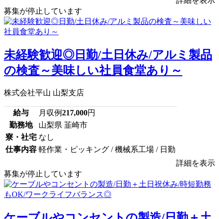
詳細を表示
募集が停止しています
未経験歓迎◎日勤/土日休み/アルミ製品
の検査～美味しい社員食堂あり～
株式会社平山 山梨支店
給与
月収例
217,000
円
勤務地
山梨県 韮崎市
寮・社宅
なし
仕事内容
軽作業・ピッキング / 機械系工場 / 日勤
詳細を表示
募集が停止しています
ケーブルやコンセントの製造/日勤＋土