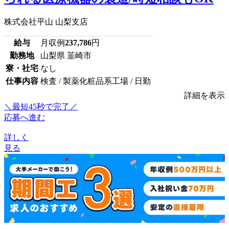
株式会社平山 山梨支店
給与
月収例
237,786
円
勤務地
山梨県 韮崎市
寮・社宅
なし
仕事内容
検査 / 製薬化粧品系工場 / 日勤
詳細を表示
＼最短45秒で完了／
応募へ進む
詳しく
見る