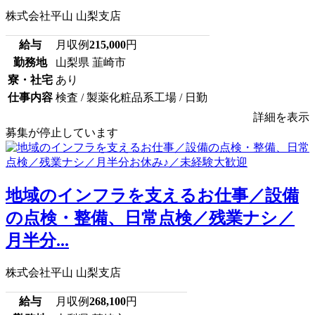
株式会社平山 山梨支店
給与
月収例
215,000
円
勤務地
山梨県 韮崎市
寮・社宅
あり
仕事内容
検査 / 製薬化粧品系工場 / 日勤
詳細を表示
募集が停止しています
地域のインフラを支えるお仕事／設備
の点検・整備、日常点検／残業ナシ／
月半分...
株式会社平山 山梨支店
給与
月収例
268,100
円