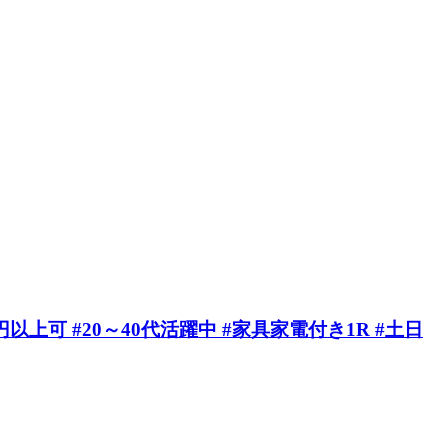
上可 #20～40代活躍中 #家具家電付き1R #土日