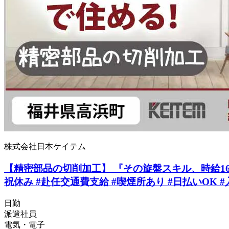
株式会社日本ケイテム
【精密部品の切削加工】 『その旋盤スキル、時給1640
祝休み #赴任交通費支給 #喫煙所あり #日払いOK #
日勤
派遣社員
電気・電子