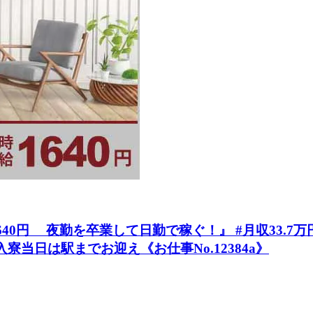
円 夜勤を卒業して日勤で稼ぐ！』 #月収33.7万円以
入寮当日は駅までお迎え《お仕事No.12384a》