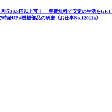
0.8円以上可！ 寮費無料で安定の生活をGET』 #時
時給UP #機械部品の研磨《お仕事No.12011a》