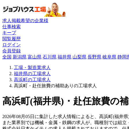
求人掲載希望の企業様
仕事検索
キープ
閲覧履歴
ログイン
会員登録
全国
新潟県
富山県
石川県
福井県
山梨県
長野県
岐阜県
静岡
工場・製造業求人
福井県の工場求人
高浜町の工場求人
高浜町・赴任旅費の補助ありの工場求人
高浜町(福井県)・赴任旅費の補
2026年08月05日に集計した求人情報によると、高浜町(福井県
また業界別では機械・金属・鉄鋼の求人が、職種別では組立
株式会社日本ケイテムの求人も掲載されておりますので、仕