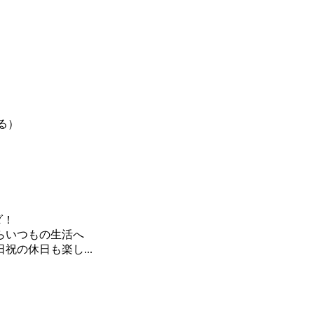
る）
ダ！
らいつもの生活へ
の休日も楽し...