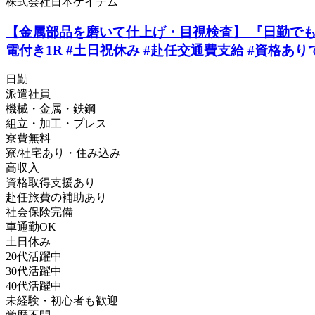
株式会社日本ケイテム
【金属部品を磨いて仕上げ・目視検査】 『日勤でも月収3
電付き1R #土日祝休み #赴任交通費支給 #資格ありで
日勤
派遣社員
機械・金属・鉄鋼
組立・加工・プレス
寮費無料
寮/社宅あり・住み込み
高収入
資格取得支援あり
赴任旅費の補助あり
社会保険完備
車通勤OK
土日休み
20代活躍中
30代活躍中
40代活躍中
未経験・初心者も歓迎