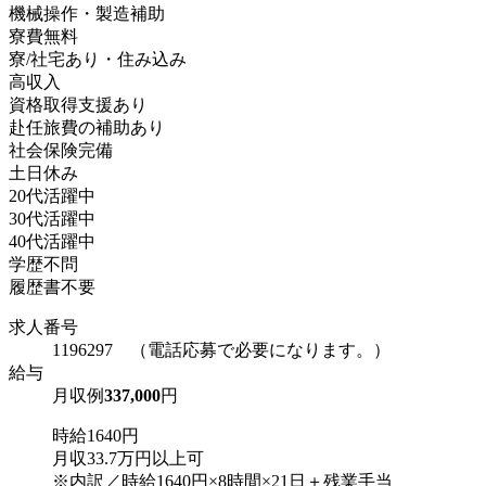
機械操作・製造補助
寮費無料
寮/社宅あり・住み込み
高収入
資格取得支援あり
赴任旅費の補助あり
社会保険完備
土日休み
20代活躍中
30代活躍中
40代活躍中
学歴不問
履歴書不要
求人番号
1196297 （電話応募で必要になります。）
給与
月収例
337,000
円
時給1640円
月収33.7万円以上可
※内訳／時給1640円×8時間×21日＋残業手当