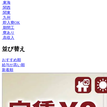
東海
関西
関東
九州
即入寮OK
期間工
寮あり
高収入
並び替え
おすすめ順
給与が高い順
新着順