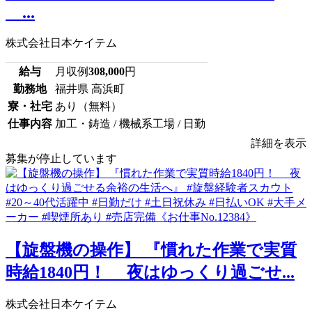
...
株式会社日本ケイテム
給与
月収例
308,000
円
勤務地
福井県 高浜町
寮・社宅
あり（無料）
仕事内容
加工・鋳造 / 機械系工場 / 日勤
詳細を表示
募集が停止しています
【旋盤機の操作】 『慣れた作業で実質
時給1840円！ 夜はゆっくり過ごせ...
株式会社日本ケイテム