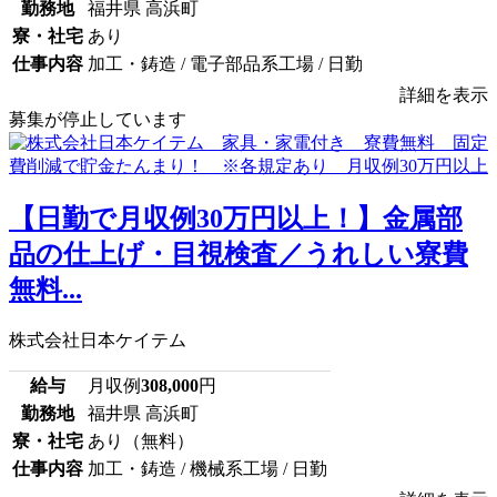
勤務地
福井県 高浜町
寮・社宅
あり
仕事内容
加工・鋳造 / 電子部品系工場 / 日勤
詳細を表示
募集が停止しています
【日勤で月収例30万円以上！】金属部
品の仕上げ・目視検査／うれしい寮費
無料...
株式会社日本ケイテム
給与
月収例
308,000
円
勤務地
福井県 高浜町
寮・社宅
あり（無料）
仕事内容
加工・鋳造 / 機械系工場 / 日勤