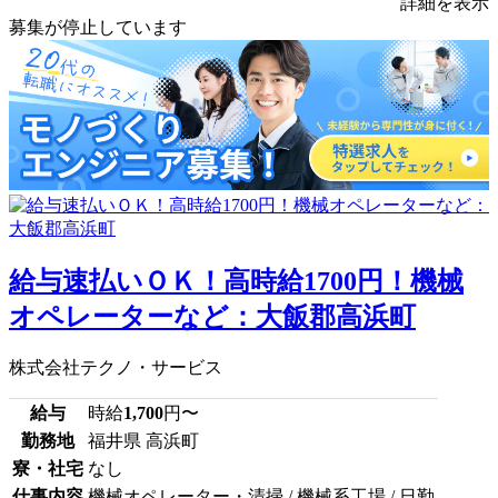
詳細を表示
募集が停止しています
給与速払いＯＫ！高時給1700円！機械
オペレーターなど：大飯郡高浜町
株式会社テクノ・サービス
給与
時給
1,700
円〜
勤務地
福井県 高浜町
寮・社宅
なし
仕事内容
機械オペレーター・清掃 / 機械系工場 / 日勤