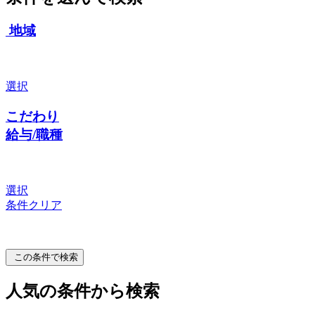
地域
選択
こだわり
給与/職種
選択
条件クリア
この条件で検索
人気の条件から検索