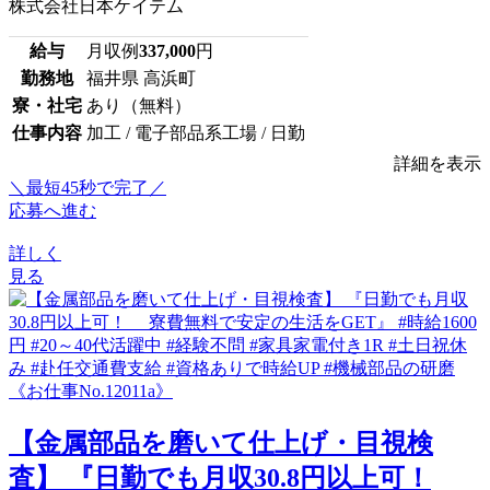
株式会社日本ケイテム
給与
月収例
337,000
円
勤務地
福井県 高浜町
寮・社宅
あり（無料）
仕事内容
加工 / 電子部品系工場 / 日勤
詳細を表示
＼最短45秒で完了／
応募へ進む
詳しく
見る
【金属部品を磨いて仕上げ・目視検
査】 『日勤でも月収30.8円以上可！