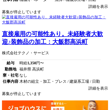
詳細を表示
募集が停止しています
直接雇用の可能性あり。未経験者大歓
迎♪装飾品の加工：大飯郡高浜町
株式会社テクノ・サービス
給与
時給
1,350
円〜
勤務地
福井県 高浜町
寮・社宅
なし
仕事内容
木材の組立・加工・プレス / 建築系工場 / 日勤
詳細を表示
募集が停止しています