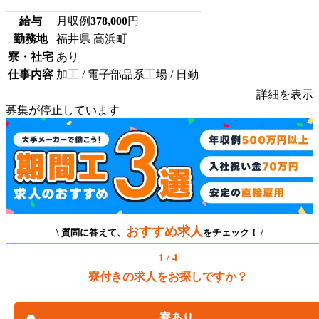
給与
月収例
378,000
円
勤務地
福井県 高浜町
寮・社宅
あり
仕事内容
加工 / 電子部品系工場 / 日勤
詳細を表示
募集が停止しています
おすすめ求人
\ 質問に答えて、
をチェック！ /
1 / 4
寮付きの求人をお探しですか？
寮あり