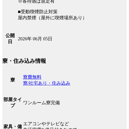
※各待遇は規定有
■受動喫煙防止対策
屋内禁煙（屋外に喫煙場所あり）
公開
2026年 06月 05日
日
寮・住み込み情報
寮費無料
寮
寮/社宅あり・住み込み
部屋タイ
ワンルーム寮完備
プ
エアコンやテレビなど
家具・備