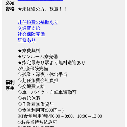
必須
★未経験の方、歓迎！！
資格
赴任旅費の補助あり
交通費支給
社会保険完備
研修あり
★寮費無料
★ワンルーム寮完備
★指定最寄り駅より無料送迎あり
◇社会保険完備
◇残業・深夜・休出手当
◇赴任旅費会社負担
福利
◇交通費支給
厚生
◇車・バイク・自転車通勤可
◇有給休暇
◇作業着無償貸与
◇食堂利用可(500円～)
※[食堂利用時間]6:00～8:00、10:00～13:00
◇お弁当持ち込み可