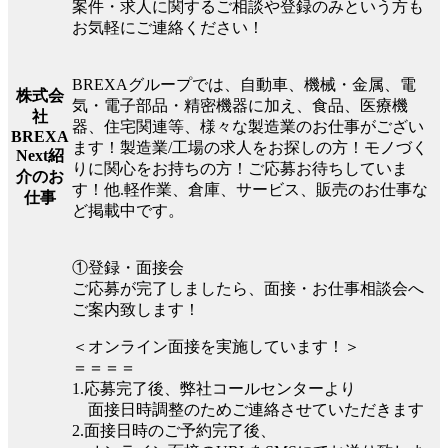
案件・求人に関するご相談や登録のみという方も
お気軽にご連絡ください！
BREXAグループでは、自動車、機械・金属、電
株式会
気・電子部品・精密機器に加え、食品、医療機
社
器、住宅関連等、様々な製造業のお仕事がござい
BREXA
ます！製造業/工場の求人をお探しの方！モノづく
Next紹
りに関心をお持ちの方！ご応募お待ちしていま
介のお
す！他.軽作業、倉庫、サービス、販売のお仕事な
仕事
ど掲載中です。
①登録・面接会
ご応募が完了しましたら、面接・お仕事相談会へ
ご案内致します！
＜オンライン面接を実施しています！＞
＝＝＝＝
1.応募完了後、弊社コールセンターより
面接日時調整のためご連絡させていただきます
2.面接日時のご予約完了後、