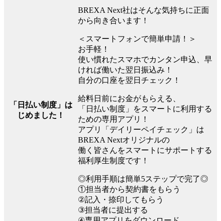
BREXA Next社はそんな気持ちに正面
から向き合います！
＜スマートフォンで簡単申請！＞
お手軽！
使い慣れたスマホでカンタン申込、早
ければ働いた翌日振込み！
自分の口座を翌日チェック！
給料日前にお金がもらえる、
「日払い制度」は
「日払い制度」をスマートに利用する
じめました！
ための専用アプリ！
アプリ「デイリーペイチェック」は
BREXA Nextオリジナルの
働く皆さんをスマートにサポートする
福利厚生制度です！
◎利用手順は簡単5ステップで完了◎
①担当者から契約書をもらう
②記入・捺印してもらう
③担当者に提出する
④専用アプリをダウンロード