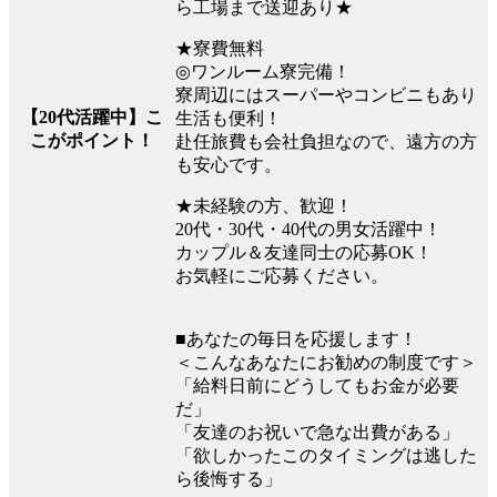
ら工場まで送迎あり★
★寮費無料
◎ワンルーム寮完備！
寮周辺にはスーパーやコンビニもあり
【20代活躍中】こ
生活も便利！
こがポイント！
赴任旅費も会社負担なので、遠方の方
も安心です。
★未経験の方、歓迎！
20代・30代・40代の男女活躍中！
カップル＆友達同士の応募OK！
お気軽にご応募ください。
■あなたの毎日を応援します！
＜こんなあなたにお勧めの制度です＞
「給料日前にどうしてもお金が必要
だ」
「友達のお祝いで急な出費がある」
「欲しかったこのタイミングは逃した
ら後悔する」