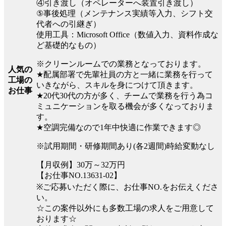
④引き渡し（オペレーターへ装置引き渡し）
⑤事後処理（メンテナンス実績等入力、シフト交
代者への引継ぎ）
使用工具：Microsoft Office（数値入力、資料作成な
ど基礎的なもの）
※クリーンルームでの業務となっております。
人気の
★配属部署で先輩社員の方と一緒に業務を行って
工場の
いきながら、スキルを身につけて頂きます。
お仕事
★20代30代の方が多く、チームで業務を行う為コ
ミュニケーションを取る機会が多くなっておりま
す。
★空調完備なので1年中快適に作業できます◎
※試用期間・研修期間あり(各2週間)時給変動なし
【月収例】30万～32万円
【お仕事NO.13631-02】
※ご応募いただく際に、お仕事NO.をお伝えくださ
い。
☆この案件以外にも多数工場の求人をご用意して
おります☆