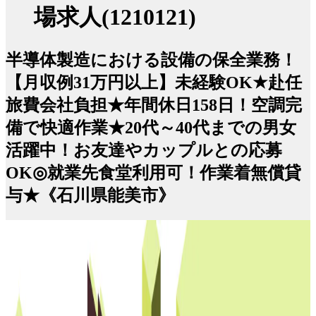
場求人(1210121)
半導体製造における設備の保全業務！
【月収例31万円以上】未経験OK★赴任
旅費会社負担★年間休日158日！空調完
備で快適作業★20代～40代までの男女
活躍中！お友達やカップルとの応募
OK◎就業先食堂利用可！作業着無償貸
与★《石川県能美市》