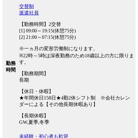
交替制
派遣社員
【勤務時間】2交替
[1] 09:00～19:15(休憩75分)
[2] 21:00～07:15(休憩75分)
※一ヵ月の変形労働制になります。
※22時～5時は深夜勤務のため18歳以上の方に限りま
す。
勤務
時間
【勤務期間】
長期
【休日・休暇】
★年間休日158日★4勤2休シフト制 ※会社カレン
ダーによる【その他長期休暇あり】
【長期休暇】
GW,夏季,冬季
未経験・初心者も歓迎