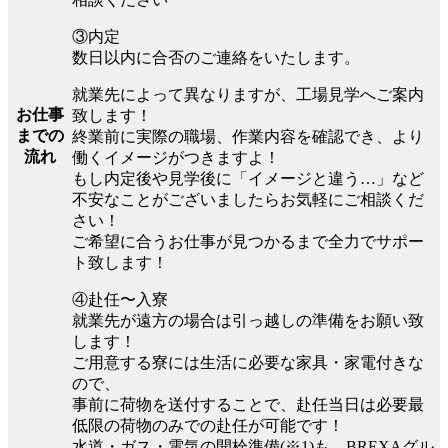
③内定
数日以内に合否のご連絡をいたします。
就業先によって異なりますが、工場見学へご案内
お仕事
致します！
までの
終業前に実際の職場、作業内容を確認でき、より
流れ
働くイメージがつきますよ！
もし内定後や見学後に「イメージと違う…」など
不安なことがございましたらお気軽にご相談くだ
さい！
ご希望に合うお仕事が見つかるまで全力でサポー
ト致します！
④赴任〜入寮
就業先が遠方の場合は引っ越しの準備をお願い致
します！
ご用意する寮には生活に必要な家具・家電付きな
ので、
事前に荷物を送付することで、赴任当日は必要最
低限の荷物のみでの赴任が可能です！
水道・ガス・電気の開栓準備(※1)も、BREXAグル