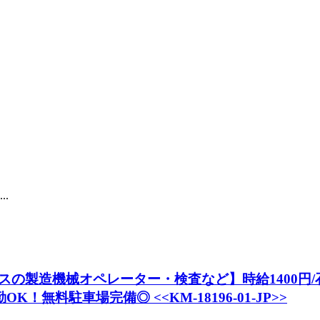
.
の製造機械オペレーター・検査など】時給1400円/石
！無料駐車場完備◎ <<KM-18196-01-JP>>