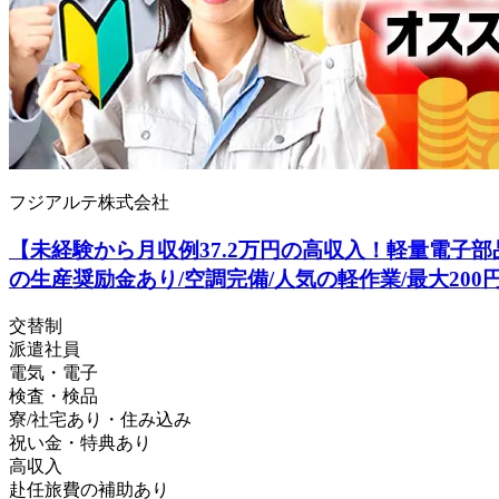
フジアルテ株式会社
【未経験から月収例37.2万円の高収入！軽量電子部品
の生産奨励金あり/空調完備/人気の軽作業/最大200円の昇給
交替制
派遣社員
電気・電子
検査・検品
寮/社宅あり・住み込み
祝い金・特典あり
高収入
赴任旅費の補助あり