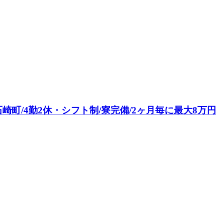
崎町/4勤2休・シフト制/寮完備/2ヶ月毎に最大8万円