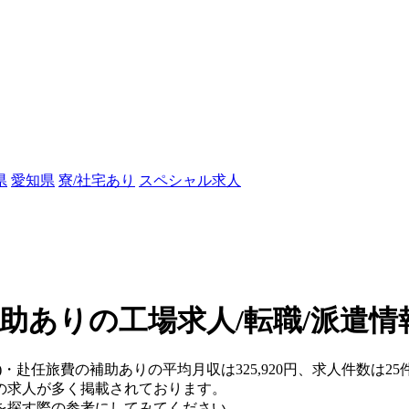
県
愛知県
寮/社宅あり
スペシャル求人
助ありの工場求人/転職/派遣情
)・赴任旅費の補助ありの平均月収は325,920円、求人件数は25
の求人が多く掲載されております。
を探す際の参考にしてみてください。