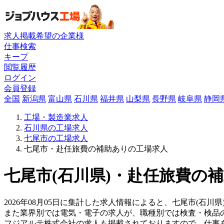
求人掲載希望の企業様
仕事検索
キープ
閲覧履歴
ログイン
会員登録
全国
新潟県
富山県
石川県
福井県
山梨県
長野県
岐阜県
静岡
工場・製造業求人
石川県の工場求人
七尾市の工場求人
七尾市・赴任旅費の補助ありの工場求人
七尾市(石川県)・赴任旅費の補
2026年08月05日に集計した求人情報によると、七尾市(石川県
また業界別では電気・電子の求人が、職種別では検査・検品
フジアルテ株式会社の求人も掲載されておりますので、仕事