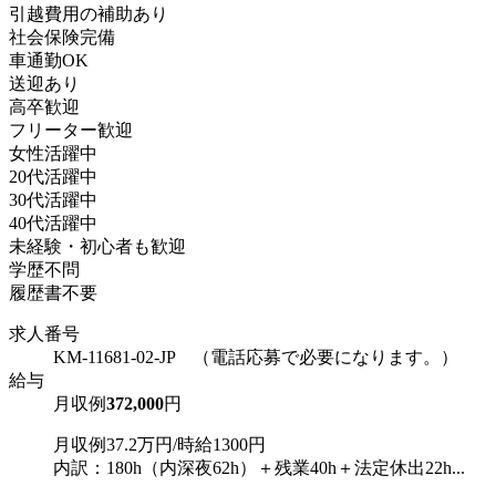
引越費用の補助あり
社会保険完備
車通勤OK
送迎あり
高卒歓迎
フリーター歓迎
女性活躍中
20代活躍中
30代活躍中
40代活躍中
未経験・初心者も歓迎
学歴不問
履歴書不要
求人番号
KM-11681-02-JP （電話応募で必要になります。）
給与
月収例
372,000
円
月収例37.2万円/時給1300円
内訳：180h（内深夜62h）＋残業40h＋法定休出22h...