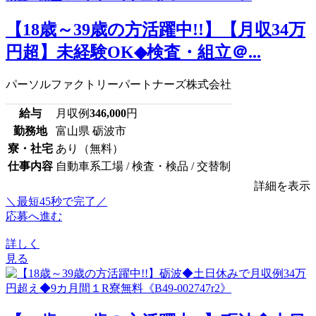
【18歳～39歳の方活躍中!!】【月収34万
円超】未経験OK◆検査・組立＠...
パーソルファクトリーパートナーズ株式会社
給与
月収例
346,000
円
勤務地
富山県 砺波市
寮・社宅
あり（無料）
仕事内容
自動車系工場 / 検査・検品 / 交替制
詳細を表示
＼最短45秒で完了／
応募へ進む
詳しく
見る