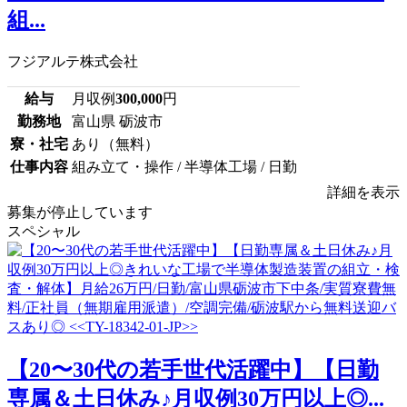
組...
フジアルテ株式会社
給与
月収例
300,000
円
勤務地
富山県 砺波市
寮・社宅
あり（無料）
仕事内容
組み立て・操作 / 半導体工場 / 日勤
詳細を表示
募集が停止しています
スペシャル
【20〜30代の若手世代活躍中】【日勤
専属＆土日休み♪月収例30万円以上◎...