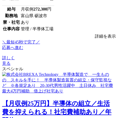
給与
月収例
272,300
円
勤務地
富山県 砺波市
寮・社宅
あり
仕事内容
管理 / 半導体工場
詳細を表示
＼最短45秒で完了／
応募へ進む
詳しく
見る
スペシャル
【月収例25万円】半導体の組立／生活
費を抑えられる！社宅費補助あり／年