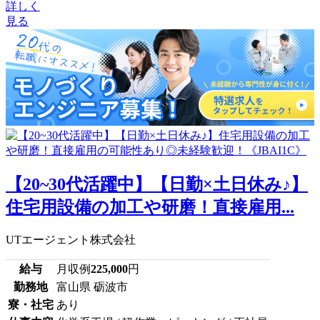
詳しく
見る
【20~30代活躍中】【日勤×土日休み♪】
住宅用設備の加工や研磨！直接雇用...
UTエージェント株式会社
給与
月収例
225,000
円
勤務地
富山県 砺波市
寮・社宅
あり