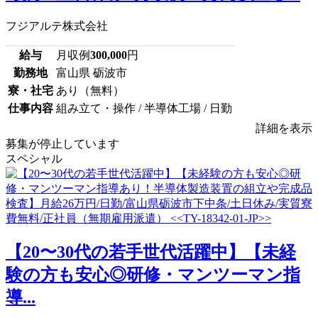
フジアルテ株式会社
給与
月収例
300,000
円
勤務地
富山県 砺波市
寮・社宅
あり（無料）
仕事内容
組み立て・操作 / 半導体工場 / 日勤
詳細を表示
募集が停止しています
スペシャル
【20〜30代の若手世代活躍中】【未経
験の方も安心◎研修・マンツーマン指
導...