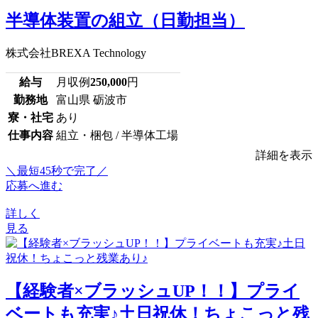
半導体装置の組立（日勤担当）
株式会社BREXA Technology
給与
月収例
250,000
円
勤務地
富山県 砺波市
寮・社宅
あり
仕事内容
組立・梱包 / 半導体工場
詳細を表示
＼最短45秒で完了／
応募へ進む
詳しく
見る
【経験者×ブラッシュUP！！】プライ
ベートも充実♪土日祝休！ちょこっと残