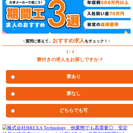
おすすめ求人
\ 質問に答えて、
をチェック！ /
1 / 4
寮付きの求人をお探しですか？
寮あり
寮なし
どちらでも可