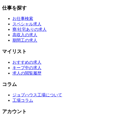
仕事を探す
お仕事検索
スペシャル求人
寮/社宅ありの求人
高収入の求人
期間工の求人
マイリスト
おすすめの求人
キープ中の求人
求人の閲覧履歴
コラム
ジョブハウス工場について
工場コラム
アカウント