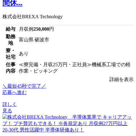
間休...
株式会社BREXA Technology
給与
月収例
250,000
円
勤務
富山県 砺波市
地
寮・
あり
社宅
仕事
≪寮完備・月収25万円・正社員≫機械系工場での軽
内容
作業・ピッキング
詳細を表示
＼最短45秒で完了／
応募へ進む
詳しく
見る