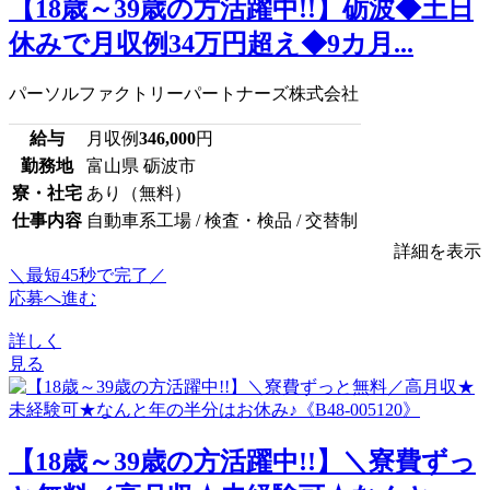
【18歳～39歳の方活躍中!!】砺波◆土日
休みで月収例34万円超え◆9カ月...
パーソルファクトリーパートナーズ株式会社
給与
月収例
346,000
円
勤務地
富山県 砺波市
寮・社宅
あり（無料）
仕事内容
自動車系工場 / 検査・検品 / 交替制
詳細を表示
＼最短45秒で完了／
応募へ進む
詳しく
見る
【18歳～39歳の方活躍中!!】＼寮費ずっ