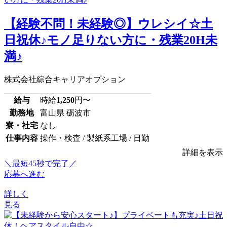
【経験不問！未経験◎】ウレシイ☆土
日祝休♪モノ足りない方に・残業20H未
満♪
株式会社綜合キャリアオプション
給与
時給
1,250
円〜
勤務地
富山県 砺波市
寮・社宅
なし
仕事内容
操作・検査 / 製紙系工場 / 日勤
詳細を表示
＼最短45秒で完了／
応募へ進む
詳しく
見る