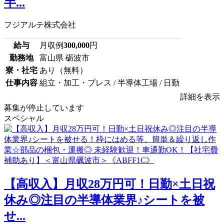
半...
フジアルテ株式会社
給与
月収例
300,000
円
勤務地
富山県 砺波市
寮・社宅
あり（無料）
仕事内容
組立・加工・プレス / 半導体工場 / 日勤
詳細を表示
募集が停止しています
スペシャル
【高収入】月収28万円可！日勤×土日祝
休み◎注目の半導体業界♪シートを被
せ...