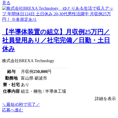
見る
【半導体装置の組立】月収例25万円／
社員登用あり／社宅完備／日勤・土日
休み
株式会社BREXA Technology
給与
月収例
250,000
円
勤務地
富山県 砺波市
寮・社宅
あり
仕事内容
組立・梱包 / 半導体工場
詳細を表示
＼最短45秒で完了／
応募へ進む