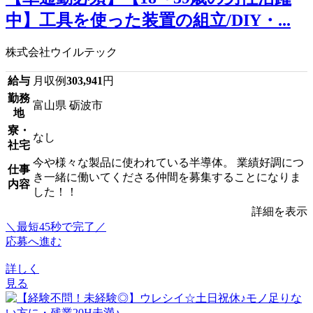
中】工具を使った装置の組立/DIY・...
株式会社ウイルテック
給与
月収例
303,941
円
勤務
富山県 砺波市
地
寮・
なし
社宅
今や様々な製品に使われている半導体。 業績好調につ
仕事
き一緒に働いてくださる仲間を募集することになりま
内容
した！！
詳細を表示
＼最短45秒で完了／
応募へ進む
詳しく
見る