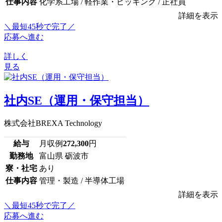
仕事内容
化学系工場 / 軽作業・ピッキング / 正社員
詳細を表示
＼最短45秒で完了／
応募へ進む
詳しく
見る
社内SE（運用・保守担当）
株式会社BREXA Technology
給与
月収例
272,300
円
勤務地
富山県 砺波市
寮・社宅
あり
仕事内容
管理・製造 / 半導体工場
詳細を表示
＼最短45秒で完了／
応募へ進む