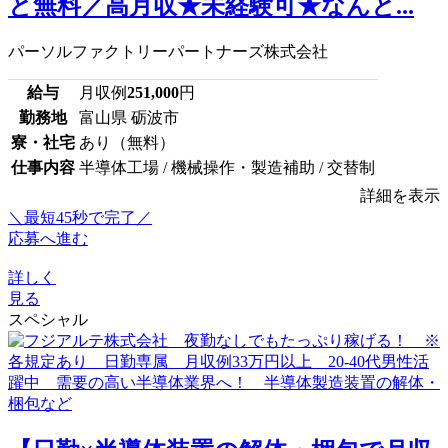
と無料／高月収★未経験可★なんと...
パーソルファクトリーパートナーズ株式会社
給与
月収例
251,000
円
勤務地
富山県 砺波市
寮・社宅
あり（無料）
仕事内容
半導体工場 / 機械操作・製造補助 / 交替制
詳細を表示
＼最短45秒で完了／
応募へ進む
詳しく
見る
スペシャル