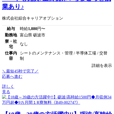
業あり♪
株式会社綜合キャリアオプション
給与
時給
1,880
円〜
勤務地
富山県 砺波市
寮・社
なし
宅
仕事内
シートのメンテナンス・管理 / 半導体工場 / 交替
容
制
詳細を表示
＼最短45秒で完了／
応募へ進む
詳しく
見る