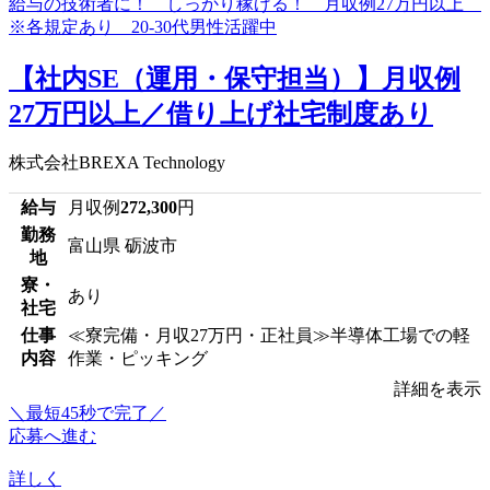
【社内SE（運用・保守担当）】月収例
27万円以上／借り上げ社宅制度あり
株式会社BREXA Technology
給与
月収例
272,300
円
勤務
富山県 砺波市
地
寮・
あり
社宅
仕事
≪寮完備・月収27万円・正社員≫半導体工場での軽
内容
作業・ピッキング
詳細を表示
＼最短45秒で完了／
応募へ進む
詳しく