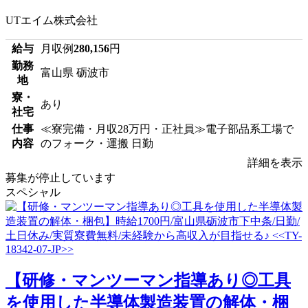
UTエイム株式会社
給与
月収例
280,156
円
勤務
富山県 砺波市
地
寮・
あり
社宅
仕事
≪寮完備・月収28万円・正社員≫電子部品系工場で
内容
のフォーク・運搬 日勤
詳細を表示
募集が停止しています
スペシャル
【研修・マンツーマン指導あり◎工具
を使用した半導体製造装置の解体・梱