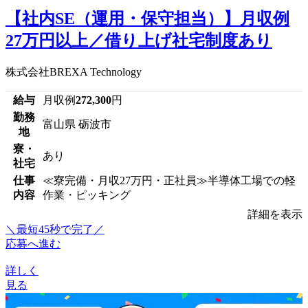
【社内SE（運用・保守担当）】月収例
27万円以上／借り上げ社宅制度あり
株式会社BREXA Technology
給与
月収例
272,300
円
勤務
富山県 砺波市
地
寮・
あり
社宅
仕事
≪寮完備・月収27万円・正社員≫半導体工場での軽
内容
作業・ピッキング
詳細を表示
＼最短45秒で完了／
応募へ進む
詳しく
見る