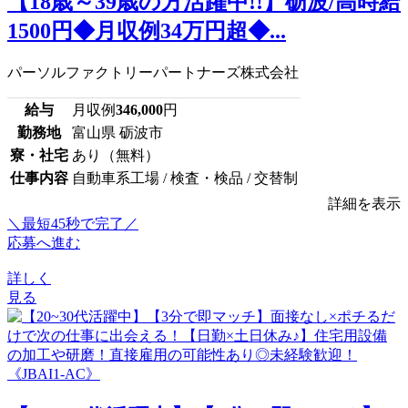
【18歳～39歳の方活躍中!!】砺波/高時給
1500円◆月収例34万円超◆...
パーソルファクトリーパートナーズ株式会社
給与
月収例
346,000
円
勤務地
富山県 砺波市
寮・社宅
あり（無料）
仕事内容
自動車系工場 / 検査・検品 / 交替制
詳細を表示
＼最短45秒で完了／
応募へ進む
詳しく
見る