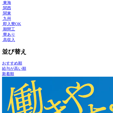
東海
関西
関東
九州
即入寮OK
期間工
寮あり
高収入
並び替え
おすすめ順
給与が高い順
新着順