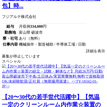
包】時...
フジアルテ株式会社
給与
月収例
334,000
円
勤務地
富山県 砺波市
寮・社宅
あり（無料）
仕事内容
機械操作・製造補助 / 半導体工場 / 日勤
詳細を表示
募集が停止しています
スペシャル
【20〜30代の若手世代活躍中】【気温
一定のクリーンルーム内作業☆装置の