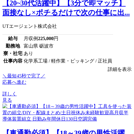
【20~30代活躍中】【3分で即マッチ】
面接なし×ポチるだけで次の仕事に出...
UTエージェント株式会社
給与
月収例
225,000
円
勤務地
富山県 砺波市
寮・社宅
あり
仕事内容
化学系工場 / 軽作業・ピッキング / 正社員
詳細を表示
＼最短45秒で完了／
応募へ進む
詳しく
見る
【車通勤必須】【18～39歳の男性活躍