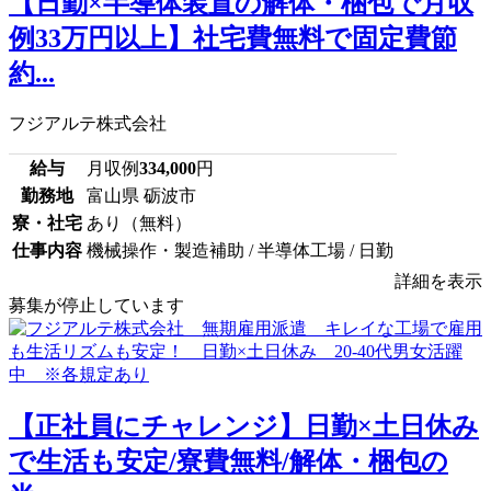
【日勤×半導体装置の解体・梱包で月収
例33万円以上】社宅費無料で固定費節
約...
フジアルテ株式会社
給与
月収例
334,000
円
勤務地
富山県 砺波市
寮・社宅
あり（無料）
仕事内容
機械操作・製造補助 / 半導体工場 / 日勤
詳細を表示
募集が停止しています
【正社員にチャレンジ】日勤×土日休み
で生活も安定/寮費無料/解体・梱包の