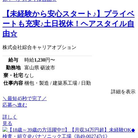
【未経験から安心スタート♪】プライベ
ートも充実♪土日祝休！ヘアスタイル自
由☆
株式会社綜合キャリアオプション
給与
時給
1,230
円〜
勤務地
富山県 砺波市
寮・社宅
なし
仕事内容
梱包・製造 / 建築系工場 / 日勤
詳細を表示
＼最短45秒で完了／
応募へ進む
詳しく
見る