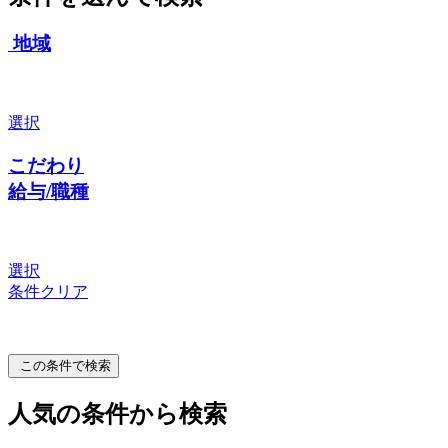
地域
選択
こだわり
給与/職種
選択
条件クリア
この条件で検索
人気の条件から検索