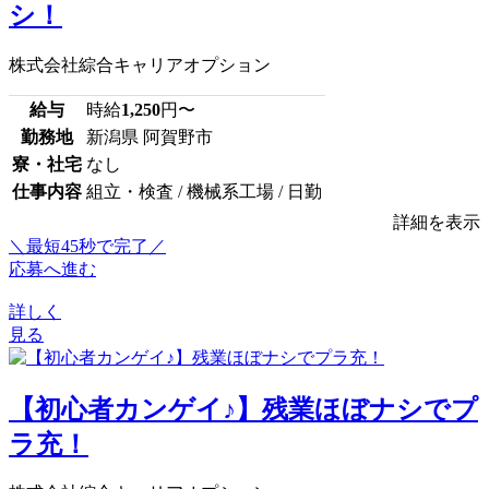
シ！
株式会社綜合キャリアオプション
給与
時給
1,250
円〜
勤務地
新潟県 阿賀野市
寮・社宅
なし
仕事内容
組立・検査 / 機械系工場 / 日勤
詳細を表示
＼最短45秒で完了／
応募へ進む
詳しく
見る
【初心者カンゲイ♪】残業ほぼナシでプ
ラ充！