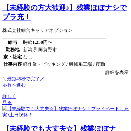
【未経験の方大歓迎♪】残業ほぼナシで
プラ充！
株式会社綜合キャリアオプション
給与
時給
1,250
円〜
勤務地
新潟県 阿賀野市
寮・社宅
なし
仕事内容
軽作業・ピッキング / 機械系工場 / 夜勤
詳細を表示
＼最短45秒で完了／
応募へ進む
詳しく
見る
【未経験でも大丈夫☆】残業ほぼナ