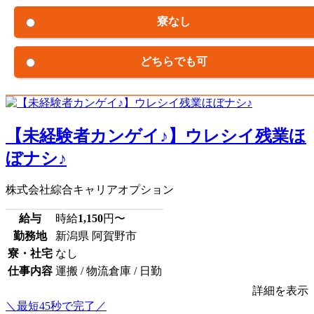
寮なし
どちらでも可
【未経験者カンゲイ♪】ウレシイ残業ほ
ぼナシ♪
株式会社綜合キャリアオプション
給与
時給
1,150
円〜
勤務地
新潟県 阿賀野市
寮・社宅
なし
仕事内容
運搬 / 物流倉庫 / 日勤
詳細を表示
＼最短45秒で完了／