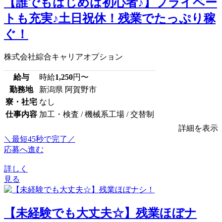
【誰でもはじめは初心者♪】プライベー
トも充実♪土日祝休！残業でたっぷり稼
ぐ！
株式会社綜合キャリアオプション
給与
時給
1,250
円〜
勤務地
新潟県 阿賀野市
寮・社宅
なし
仕事内容
加工・検査 / 機械系工場 / 交替制
詳細を表示
＼最短45秒で完了／
応募へ進む
詳しく
見る
【未経験でも大丈夫☆】残業ほぼナ