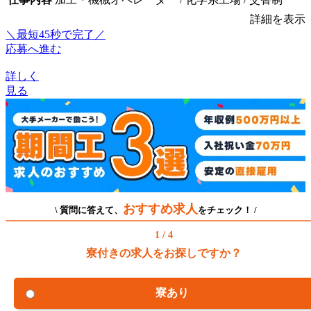
詳細を表示
＼最短45秒で完了／
応募へ進む
詳しく
見る
おすすめ求人
\ 質問に答えて、
をチェック！ /
1 / 4
寮付きの求人をお探しですか？
寮あり