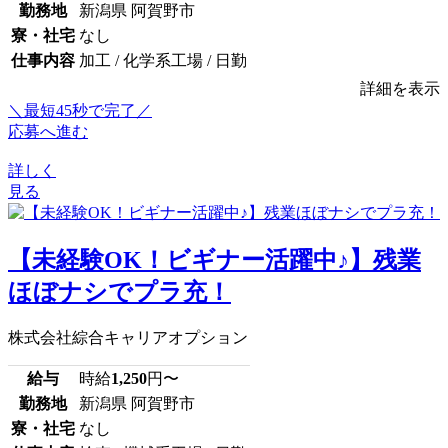
勤務地
新潟県 阿賀野市
寮・社宅
なし
仕事内容
加工 / 化学系工場 / 日勤
詳細を表示
＼最短45秒で完了／
応募へ進む
詳しく
見る
【未経験OK！ビギナー活躍中♪】残業
ほぼナシでプラ充！
株式会社綜合キャリアオプション
給与
時給
1,250
円〜
勤務地
新潟県 阿賀野市
寮・社宅
なし