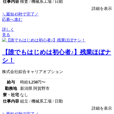
仕事内容
検査 / 機械系工場 / 日勤
詳細を表示
＼最短45秒で完了／
応募へ進む
詳しく
見る
【誰でもはじめは初心者♪】残業ほぼナ
シ！
株式会社綜合キャリアオプション
給与
時給
1,250
円〜
勤務地
新潟県 阿賀野市
寮・社宅
なし
仕事内容
組立 / 機械系工場 / 日勤
詳細を表示
＼最短45秒で完了／