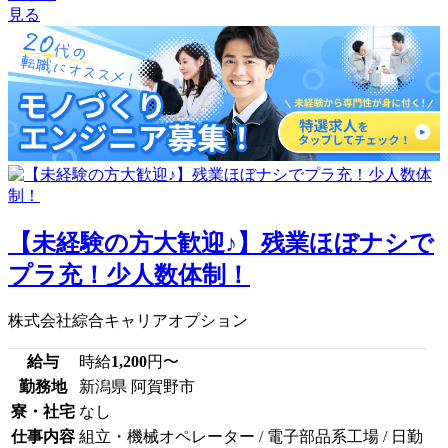
見る
【未経験の方大歓迎♪】残業ほぼナシで
プラ充！少人数体制！
株式会社綜合キャリアオプション
給与
時給
1,200
円〜
勤務地
新潟県 阿賀野市
寮・社宅
なし
仕事内容
組立・機械オペレーター / 電子部品系工場 / 日勤