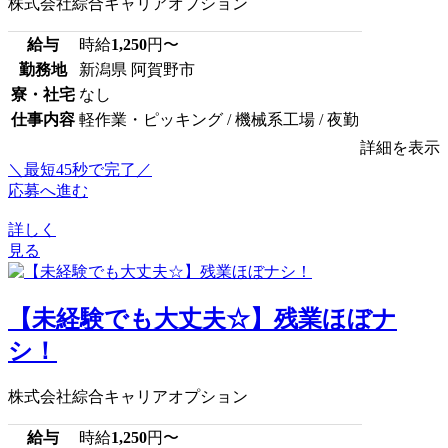
株式会社綜合キャリアオプション
給与
時給
1,250
円〜
勤務地
新潟県 阿賀野市
寮・社宅
なし
仕事内容
軽作業・ピッキング / 機械系工場 / 夜勤
詳細を表示
＼最短45秒で完了／
応募へ進む
詳しく
見る
【未経験でも大丈夫☆】残業ほぼナ
シ！
株式会社綜合キャリアオプション
給与
時給
1,250
円〜