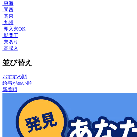
東海
関西
関東
九州
即入寮OK
期間工
寮あり
高収入
並び替え
おすすめ順
給与が高い順
新着順