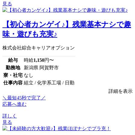
見る
【初心者カンゲイ♪】残業基本ナシで趣
味・遊びも充実♪
株式会社綜合キャリアオプション
給与
時給
1,150
円〜
勤務地
新潟県 阿賀野市
寮・社宅
なし
仕事内容
組立 / 化学系工場 / 日勤
詳細を表示
＼最短45秒で完了／
応募へ進む
詳しく
見る