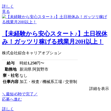
詳しく
見る
【未経験から安心スタート♪】土日祝休
み！ガッツリ稼げる残業月20H以上！
株式会社綜合キャリアオプション
給与
時給
1,250
円〜
勤務地
新潟県 阿賀野市
寮・社宅
なし
仕事内容
加工・検査 / 機械系工場 / 交替制
詳細を表示
＼最短45秒で完了／
応募へ進む
詳しく