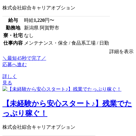
株式会社綜合キャリアオプション
給与
時給
1,220
円〜
勤務地
新潟県 阿賀野市
寮・社宅
なし
仕事内容
メンテナンス・保全 / 食品系工場 / 日勤
詳細を表示
＼最短45秒で完了／
応募へ進む
詳しく
見る
【未経験から安心スタート♪】残業でた
っぷり稼ぐ！
株式会社綜合キャリアオプション