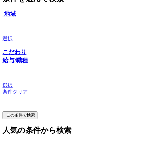
地域
選択
こだわり
給与/職種
選択
条件クリア
この条件で検索
人気の条件から検索