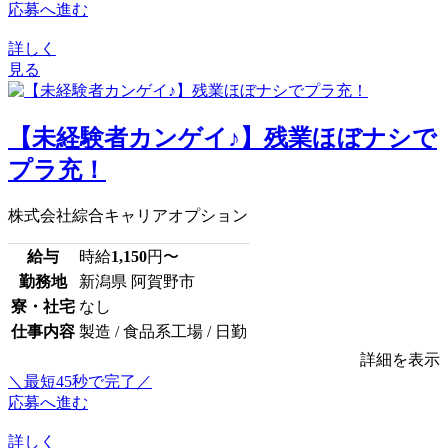
応募へ進む
詳しく
見る
【未経験者カンゲイ♪】残業ほぼナシで
プラ充！
株式会社綜合キャリアオプション
給与
時給
1,150
円〜
勤務地
新潟県 阿賀野市
寮・社宅
なし
仕事内容
製造 / 食品系工場 / 日勤
詳細を表示
＼最短45秒で完了／
応募へ進む
詳しく