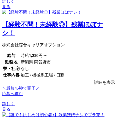
詳しく
見る
【経験不問！未経験◎】残業ほぼナ
シ！
株式会社綜合キャリアオプション
給与
時給
1,250
円〜
勤務地
新潟県 阿賀野市
寮・社宅
なし
仕事内容
加工 / 機械系工場 / 日勤
詳細を表示
＼最短45秒で完了／
応募へ進む
詳しく
見る