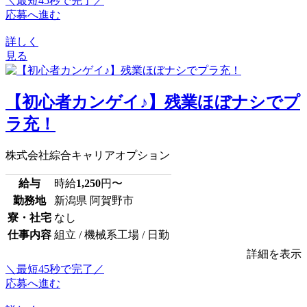
＼最短45秒で完了／
応募へ進む
詳しく
見る
【初心者カンゲイ♪】残業ほぼナシでプ
ラ充！
株式会社綜合キャリアオプション
給与
時給
1,250
円〜
勤務地
新潟県 阿賀野市
寮・社宅
なし
仕事内容
組立 / 機械系工場 / 日勤
詳細を表示
＼最短45秒で完了／
応募へ進む