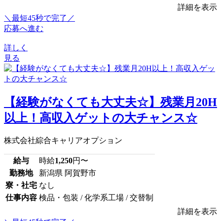
詳細を表示
＼最短45秒で完了／
応募へ進む
詳しく
見る
【経験がなくても大丈夫☆】残業月20H
以上！高収入ゲットの大チャンス☆
株式会社綜合キャリアオプション
給与
時給
1,250
円〜
勤務地
新潟県 阿賀野市
寮・社宅
なし
仕事内容
検品・包装 / 化学系工場 / 交替制
詳細を表示