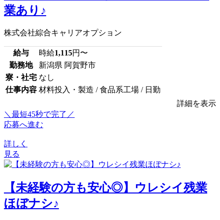
業あり♪
株式会社綜合キャリアオプション
給与
時給
1,115
円〜
勤務地
新潟県 阿賀野市
寮・社宅
なし
仕事内容
材料投入・製造 / 食品系工場 / 日勤
詳細を表示
＼最短45秒で完了／
応募へ進む
詳しく
見る
【未経験の方も安心◎】ウレシイ残業
ほぼナシ♪