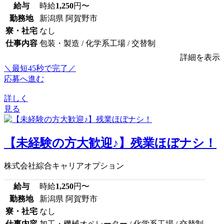
給与
時給
1,250
円〜
勤務地
新潟県 阿賀野市
寮・社宅
なし
仕事内容
包装・製造 / 化学系工場 / 交替制
詳細を表示
＼最短45秒で完了／
応募へ進む
詳しく
見る
【未経験の方大歓迎♪】残業ほぼナシ！
株式会社綜合キャリアオプション
給与
時給
1,250
円〜
勤務地
新潟県 阿賀野市
寮・社宅
なし
仕事内容
加工・機械オペレーター / 化学系工場 / 交替制