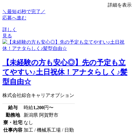
詳細を表示
＼最短45秒で完了／
応募へ進む
詳しく
見る
【未経験の方も安心◎】先の予定も立
てやすい♪土日祝休！アナタらしく♪髪
型自由☆
株式会社綜合キャリアオプション
給与
時給
1,200
円〜
勤務地
新潟県 阿賀野市
寮・社宅
なし
仕事内容
加工 / 機械系工場 / 日勤