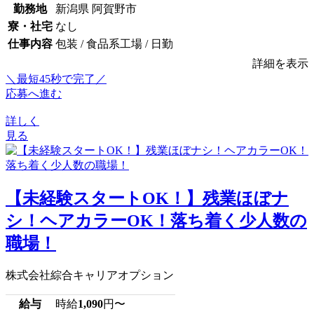
勤務地
新潟県 阿賀野市
寮・社宅
なし
仕事内容
包装 / 食品系工場 / 日勤
詳細を表示
＼最短45秒で完了／
応募へ進む
詳しく
見る
【未経験スタートOK！】残業ほぼナ
シ！ヘアカラーOK！落ち着く少人数の
職場！
株式会社綜合キャリアオプション
給与
時給
1,090
円〜