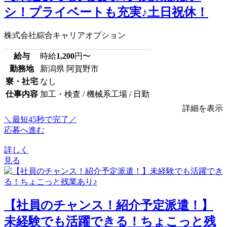
シ！プライベートも充実♪土日祝休！
株式会社綜合キャリアオプション
給与
時給
1,200
円〜
勤務地
新潟県 阿賀野市
寮・社宅
なし
仕事内容
加工・検査 / 機械系工場 / 日勤
詳細を表示
＼最短45秒で完了／
応募へ進む
詳しく
見る
【社員のチャンス！紹介予定派遣！】
未経験でも活躍できる！ちょこっと残