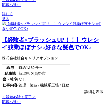
応募へ進む
詳しく
見る
【経験者×ブラッシュUP！！】ウレシ
イ残業ほぼナシ♪好きな髪色でOK♪
株式会社綜合キャリアオプション
給与
時給
1,180
円〜
勤務地
新潟県 阿賀野市
寮・社宅
なし
仕事内容
管理・製造 / 機械系工場 / 日勤
詳細を表示
＼最短45秒で完了／
応募へ進む