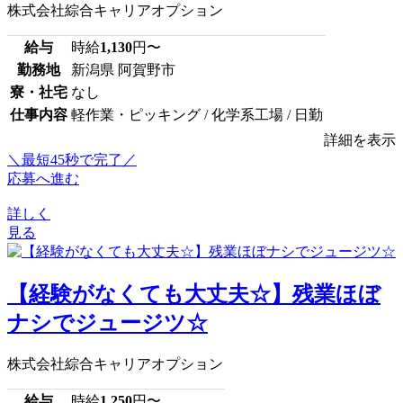
株式会社綜合キャリアオプション
給与
時給
1,130
円〜
勤務地
新潟県 阿賀野市
寮・社宅
なし
仕事内容
軽作業・ピッキング / 化学系工場 / 日勤
詳細を表示
＼最短45秒で完了／
応募へ進む
詳しく
見る
【経験がなくても大丈夫☆】残業ほぼ
ナシでジュージツ☆
株式会社綜合キャリアオプション
給与
時給
1,250
円〜