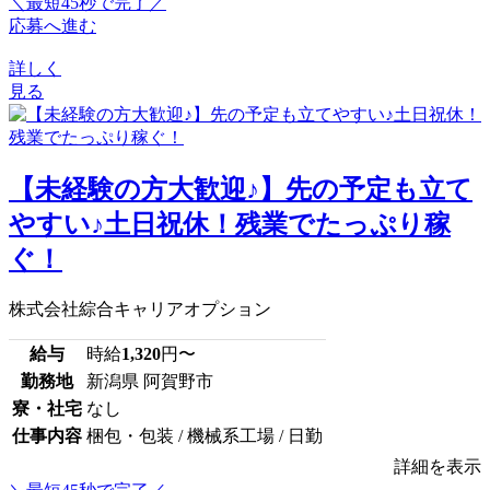
＼最短45秒で完了／
応募へ進む
詳しく
見る
【未経験の方大歓迎♪】先の予定も立て
やすい♪土日祝休！残業でたっぷり稼
ぐ！
株式会社綜合キャリアオプション
給与
時給
1,320
円〜
勤務地
新潟県 阿賀野市
寮・社宅
なし
仕事内容
梱包・包装 / 機械系工場 / 日勤
詳細を表示