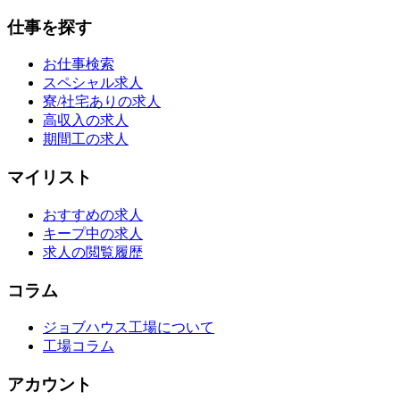
仕事を探す
お仕事検索
スペシャル求人
寮/社宅ありの求人
高収入の求人
期間工の求人
マイリスト
おすすめの求人
キープ中の求人
求人の閲覧履歴
コラム
ジョブハウス工場について
工場コラム
アカウント