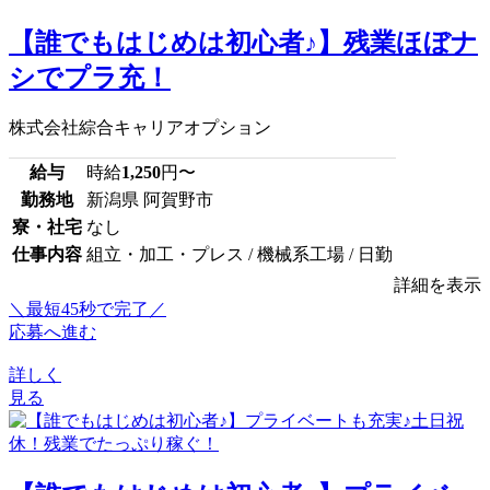
【誰でもはじめは初心者♪】残業ほぼナ
シでプラ充！
株式会社綜合キャリアオプション
給与
時給
1,250
円〜
勤務地
新潟県 阿賀野市
寮・社宅
なし
仕事内容
組立・加工・プレス / 機械系工場 / 日勤
詳細を表示
＼最短45秒で完了／
応募へ進む
詳しく
見る