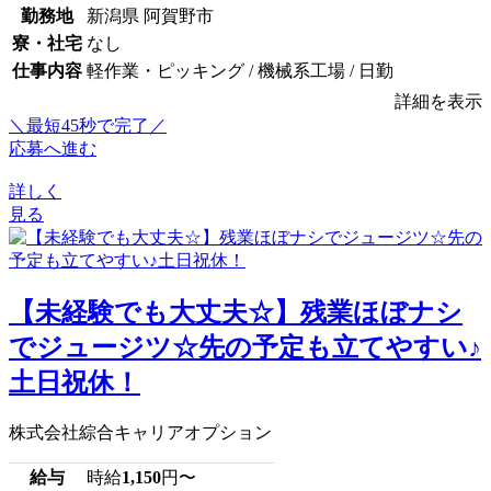
勤務地
新潟県 阿賀野市
寮・社宅
なし
仕事内容
軽作業・ピッキング / 機械系工場 / 日勤
詳細を表示
＼最短45秒で完了／
応募へ進む
詳しく
見る
【未経験でも大丈夫☆】残業ほぼナシ
でジュージツ☆先の予定も立てやすい♪
土日祝休！
株式会社綜合キャリアオプション
給与
時給
1,150
円〜