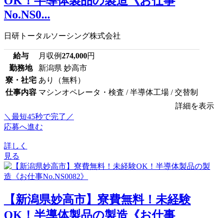
OK！半導体製品の製造《お仕事
No.NS0...
日研トータルソーシング株式会社
給与
月収例
274,000
円
勤務地
新潟県 妙高市
寮・社宅
あり（無料）
仕事内容
マシンオペレータ・検査 / 半導体工場 / 交替制
詳細を表示
＼最短45秒で完了／
応募へ進む
詳しく
見る
【新潟県妙高市】寮費無料！未経験
OK！半導体製品の製造《お仕事