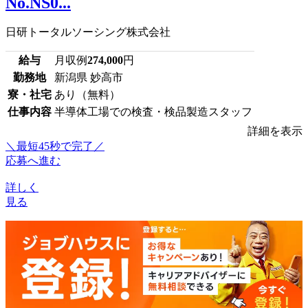
No.NS0...
日研トータルソーシング株式会社
給与
月収例
274,000
円
勤務地
新潟県 妙高市
寮・社宅
あり（無料）
仕事内容
半導体工場での検査・検品製造スタッフ
詳細を表示
＼最短45秒で完了／
応募へ進む
詳しく
見る