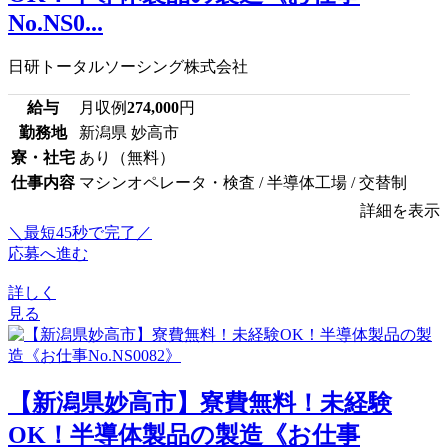
No.NS0...
日研トータルソーシング株式会社
給与
月収例
274,000
円
勤務地
新潟県 妙高市
寮・社宅
あり（無料）
仕事内容
マシンオペレータ・検査 / 半導体工場 / 交替制
詳細を表示
＼最短45秒で完了／
応募へ進む
詳しく
見る
【新潟県妙高市】寮費無料！未経験
OK！半導体製品の製造《お仕事