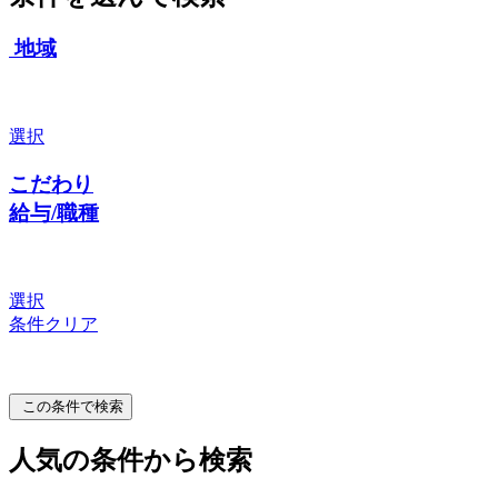
地域
選択
こだわり
給与/職種
選択
条件クリア
この条件で検索
人気の条件から検索