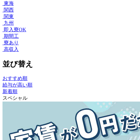
東海
関西
関東
九州
即入寮OK
期間工
寮あり
高収入
並び替え
おすすめ順
給与が高い順
新着順
スペシャル