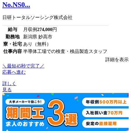
No.NS0...
日研トータルソーシング株式会社
給与
月収例
274,000
円
勤務地
新潟県 妙高市
寮・社宅
あり（無料）
仕事内容
半導体工場での検査・検品製造スタッフ
詳細を表示
＼最短45秒で完了／
応募へ進む
詳しく
見る