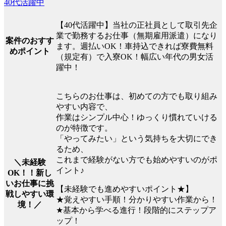
40代活躍中
【40代活躍中】当社の正社員として取引先企
業で勤務するお仕事（無期雇用派遣）になり
案件のおすす
ます。週払いOK！車持込できれば寮費無料
めポイント
（規定有）で入寮OK！幅広い年代の男女活
躍中！
こちらのお仕事は、初めての方でも取り組み
やすい内容で、
作業はシンプル中心！ゆっくり慣れていける
のが特徴です。
「やってみたい」という気持ちを大切にでき
るため、
これまで経験がない方でも始めやすいのがポ
＼未経験
イント♪
OK！！新し
いお仕事に挑
【未経験でも進めやすいポイント★】
戦しやすい環
★覚えやすい手順！分かりやすい作業から！
境！／
★基本から学べる進行！段階的にステップア
ップ！