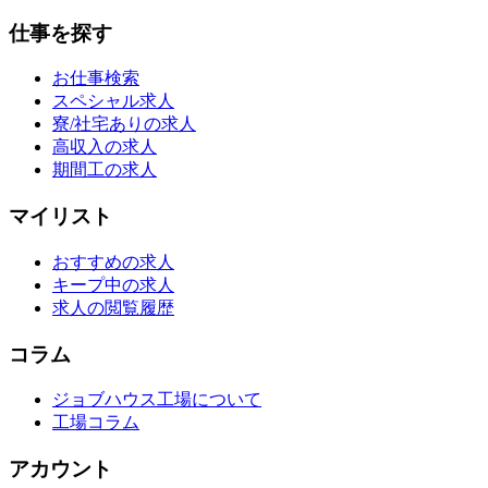
仕事を探す
お仕事検索
スペシャル求人
寮/社宅ありの求人
高収入の求人
期間工の求人
マイリスト
おすすめの求人
キープ中の求人
求人の閲覧履歴
コラム
ジョブハウス工場について
工場コラム
アカウント