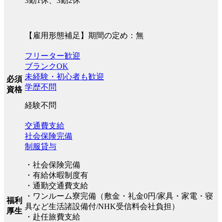
3勤1休、3勤2休
【雇用形態補足】期間の定め：無
フリーター歓迎
ブランクOK
未経験・初心者も歓迎
必須
学歴不問
資格
経験不問
交通費支給
社会保険完備
制服貸与
・社会保険完備
・有給休暇制度有
・通勤交通費支給
・ワンルーム寮完備（敷金・礼金0円/家具・家電・寝
福利
具など生活諸設備付/NHK受信料会社負担）
厚生
・赴任旅費支給