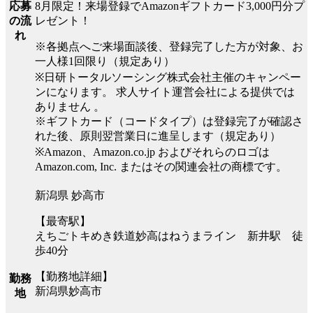
8月限定！来場登録でAmazonギフトカード3,000円分プ
応募
レゼント！
の流
れ
※各拠点へご来場面談後、登録完了した方が対象、お
一人様1回限り（規定あり）
※日研トータルソーシング株式会社主催のキャンペー
ンになります。 求人サイト運営会社による提供では
ありません 。
※ギフトカード（コードタイプ）は登録完了が確認さ
れた後、原則翌営業日に進呈します（規定あり）
※Amazon、Amazon.co.jp およびそれらのロゴは
Amazon.com, Inc. またはその関連会社の商標です。
新潟県 妙高市
【最寄駅】
えちごトキめき鉄道妙高はねうまライン 新井駅 徒
歩40分
【勤務地詳細】
勤務
新潟県妙高市
地