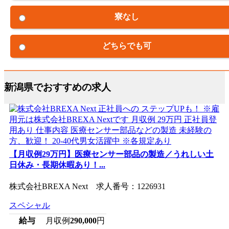
寮なし
どちらでも可
新潟県でおすすめの求人
【月収例29万円】医療センサー部品の製造／うれしい土
日休み・長期休暇あり！...
株式会社BREXA Next 求人番号：1226931
スペシャル
給与
月収例
290,000
円