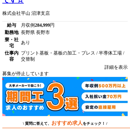
株式会社平山 沼津支店
給与
月収例
284,999
円
勤務地
長野県 長野市
寮・社
あり
宅
仕事内
プリント基板・基板の加工・プレス / 半導体工場 /
容
交替制
詳細を表示
募集が停止しています
おすすめ求人
\ 質問に答えて、
をチェック！ /