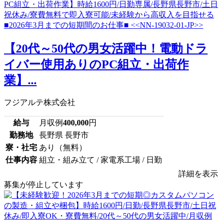
【20代～50代の男女活躍中！電動ドラ
イバー使用ありのPC組立・出荷作
業】...
フジアルテ株式会社
給与
月収例
400,000
円
勤務地
長野県 長野市
寮・社宅
あり（無料）
仕事内容
組立・組み立て / 家電系工場 / 日勤
詳細を表示
募集が停止しています