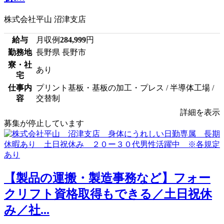
株式会社平山 沼津支店
給与
月収例
284,999
円
勤務地
長野県 長野市
寮・社
あり
宅
仕事内
プリント基板・基板の加工・プレス / 半導体工場 /
容
交替制
詳細を表示
募集が停止しています
【製品の運搬・製造事務など】フォー
クリフト資格取得もできる／土日祝休
み／社...