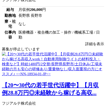
給与
月収例
206,000
円
勤務地
長野県 長野市
寮・社
なし
宅
仕事内
医療機器・複合機の加工・操作 / 機械系工場 / 日
容
勤
詳細を表示
募集が停止しています
【20〜30代の若手世代活躍中】【月収
例28.8万円◎未経験から稼げる高収...
フジアルテ株式会社