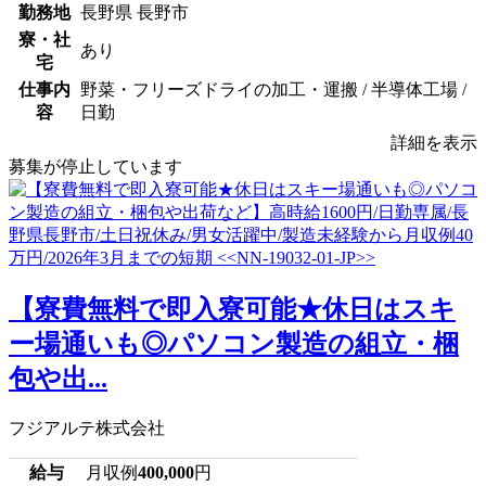
勤務地
長野県 長野市
寮・社
あり
宅
仕事内
野菜・フリーズドライの加工・運搬 / 半導体工場 /
容
日勤
詳細を表示
募集が停止しています
【寮費無料で即入寮可能★休日はスキ
ー場通いも◎パソコン製造の組立・梱
包や出...
フジアルテ株式会社
給与
月収例
400,000
円