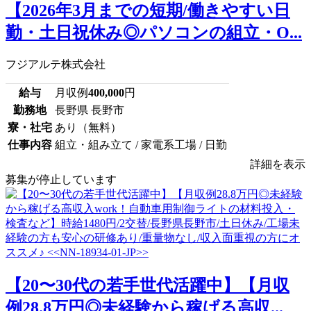
【2026年3月までの短期/働きやすい日
勤・土日祝休み◎パソコンの組立・O...
フジアルテ株式会社
給与
月収例
400,000
円
勤務地
長野県 長野市
寮・社宅
あり（無料）
仕事内容
組立・組み立て / 家電系工場 / 日勤
詳細を表示
募集が停止しています
【20〜30代の若手世代活躍中】【月収
例28.8万円◎未経験から稼げる高収...