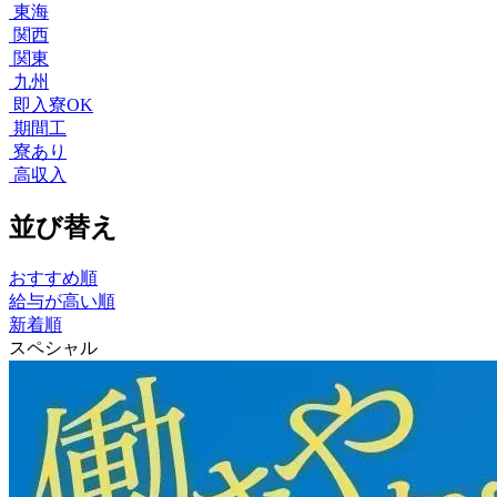
東海
関西
関東
九州
即入寮OK
期間工
寮あり
高収入
並び替え
おすすめ順
給与が高い順
新着順
スペシャル