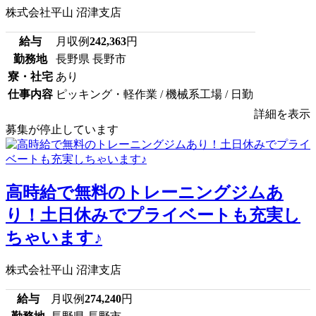
株式会社平山 沼津支店
給与
月収例
242,363
円
勤務地
長野県 長野市
寮・社宅
あり
仕事内容
ピッキング・軽作業 / 機械系工場 / 日勤
詳細を表示
募集が停止しています
高時給で無料のトレーニングジムあ
り！土日休みでプライベートも充実し
ちゃいます♪
株式会社平山 沼津支店
給与
月収例
274,240
円