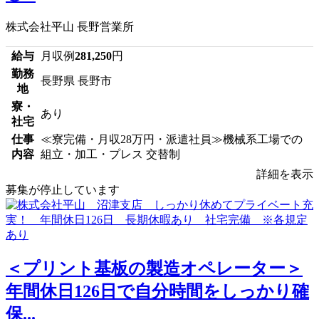
株式会社平山 長野営業所
給与
月収例
281,250
円
勤務
長野県 長野市
地
寮・
あり
社宅
仕事
≪寮完備・月収28万円・派遣社員≫機械系工場での
内容
組立・加工・プレス 交替制
詳細を表示
募集が停止しています
＜プリント基板の製造オペレーター＞
年間休日126日で自分時間をしっかり確
保...