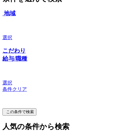
地域
選択
こだわり
給与/職種
選択
条件クリア
この条件で検索
人気の条件から検索