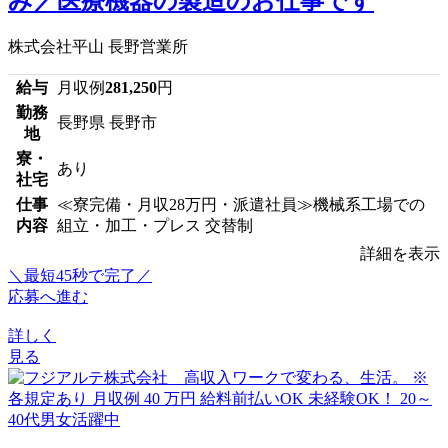
み／医療機器の製造のお仕事です
株式会社平山 長野営業所
給与
月収例
281,250
円
勤務
長野県 長野市
地
寮・
あり
社宅
仕事
≪寮完備・月収28万円・派遣社員≫機械系工場での
内容
組立・加工・プレス 交替制
詳細を表示
＼最短45秒で完了／
応募へ進む
詳しく
見る