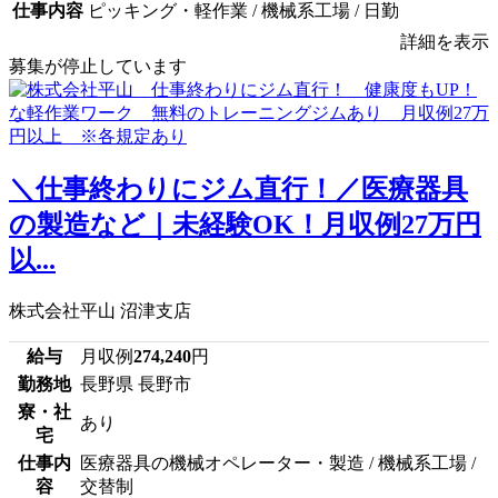
仕事内容
ピッキング・軽作業 / 機械系工場 / 日勤
詳細を表示
募集が停止しています
＼仕事終わりにジム直行！／医療器具
の製造など｜未経験OK！月収例27万円
以...
株式会社平山 沼津支店
給与
月収例
274,240
円
勤務地
長野県 長野市
寮・社
あり
宅
仕事内
医療器具の機械オペレーター・製造 / 機械系工場 /
容
交替制