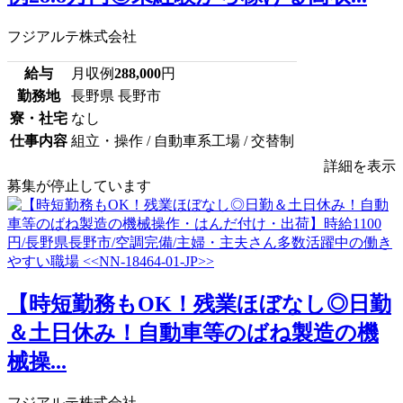
フジアルテ株式会社
給与
月収例
288,000
円
勤務地
長野県 長野市
寮・社宅
なし
仕事内容
組立・操作 / 自動車系工場 / 交替制
詳細を表示
募集が停止しています
【時短勤務もOK！残業ほぼなし◎日勤
＆土日休み！自動車等のばね製造の機
械操...
フジアルテ株式会社