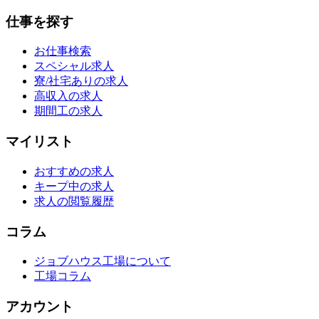
仕事を探す
お仕事検索
スペシャル求人
寮/社宅ありの求人
高収入の求人
期間工の求人
マイリスト
おすすめの求人
キープ中の求人
求人の閲覧履歴
コラム
ジョブハウス工場について
工場コラム
アカウント