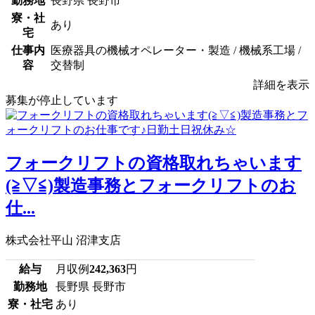
勤務地
長野県 長野市
寮・社
あり
宅
仕事内
医療器具の機械オペレーター・製造 / 機械系工場 /
容
交替制
詳細を表示
募集が停止しています
フォークリフトの資格取れちゃいます
(≧▽≦)製造事務とフォークリフトのお
仕...
株式会社平山 沼津支店
給与
月収例
242,363
円
勤務地
長野県 長野市
寮・社宅
あり