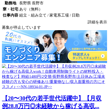
勤務地
長野県 長野市
寮・社宅
あり（無料）
仕事内容
組立・組み立て / 家電系工場 / 日勤
詳細を表示
募集が停止しています
【20〜30代の若手世代活躍中】【月収
例28.8万円◎未経験から稼げる高収...