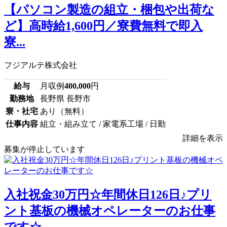
【パソコン製造の組立・梱包や出荷な
ど】高時給1,600円／寮費無料で即入
寮...
フジアルテ株式会社
給与
月収例
400,000
円
勤務地
長野県 長野市
寮・社宅
あり（無料）
仕事内容
組立・組み立て / 家電系工場 / 日勤
詳細を表示
募集が停止しています
入社祝金30万円☆年間休日126日♪プリ
ント基板の機械オペレーターのお仕事
です☆