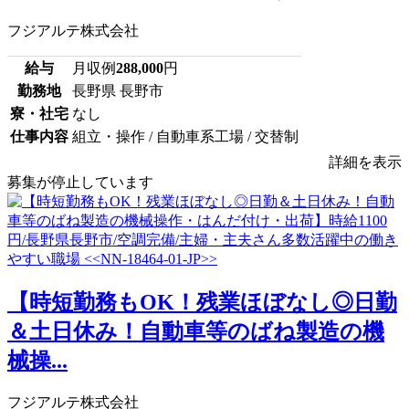
フジアルテ株式会社
給与
月収例
288,000
円
勤務地
長野県 長野市
寮・社宅
なし
仕事内容
組立・操作 / 自動車系工場 / 交替制
詳細を表示
募集が停止しています
【時短勤務もOK！残業ほぼなし◎日勤
＆土日休み！自動車等のばね製造の機
械操...
フジアルテ株式会社