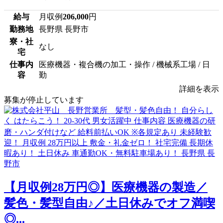
給与
月収例
206,000
円
勤務地
長野県 長野市
寮・社
なし
宅
仕事内
医療機器・複合機の加工・操作 / 機械系工場 / 日
容
勤
詳細を表示
募集が停止しています
【月収例28万円◎】医療機器の製造／
髪色・髪型自由♪／土日休みでオフ満喫
◎...