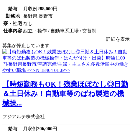
給与
月収例
288,000
円
勤務地
長野県 長野市
寮・社宅
なし
仕事内容
組立・操作 / 自動車系工場 / 交替制
詳細を表示
募集が停止しています
【時短勤務もOK！残業ほぼなし◎日勤
＆土日休み！自動車等のばね製造の機
械操...
フジアルテ株式会社
給与
月収例
206,000
円