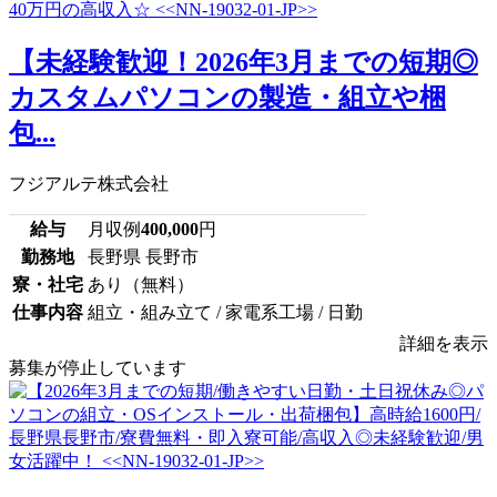
【未経験歓迎！2026年3月までの短期◎
カスタムパソコンの製造・組立や梱
包...
フジアルテ株式会社
給与
月収例
400,000
円
勤務地
長野県 長野市
寮・社宅
あり（無料）
仕事内容
組立・組み立て / 家電系工場 / 日勤
詳細を表示
募集が停止しています