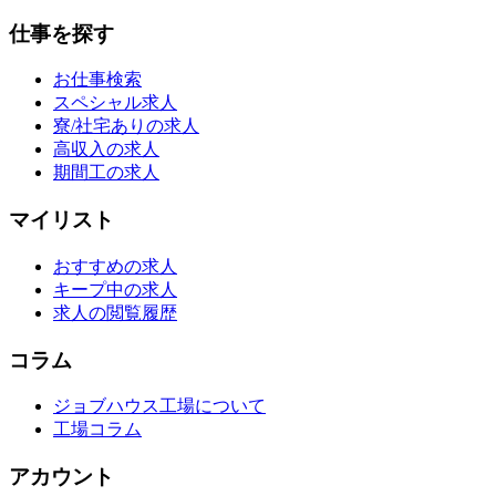
仕事を探す
お仕事検索
スペシャル求人
寮/社宅ありの求人
高収入の求人
期間工の求人
マイリスト
おすすめの求人
キープ中の求人
求人の閲覧履歴
コラム
ジョブハウス工場について
工場コラム
アカウント