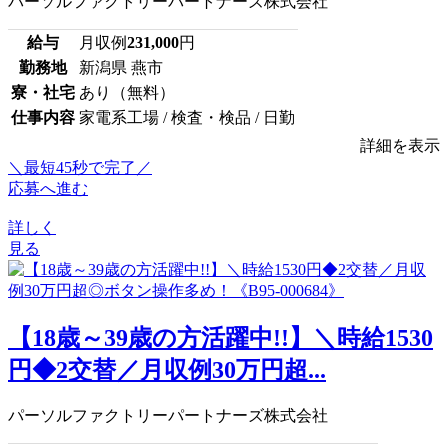
パーソルファクトリーパートナーズ株式会社
給与
月収例
231,000
円
勤務地
新潟県 燕市
寮・社宅
あり（無料）
仕事内容
家電系工場 / 検査・検品 / 日勤
詳細を表示
＼最短45秒で完了／
応募へ進む
詳しく
見る
【18歳～39歳の方活躍中!!】＼時給1530
円◆2交替／月収例30万円超...
パーソルファクトリーパートナーズ株式会社