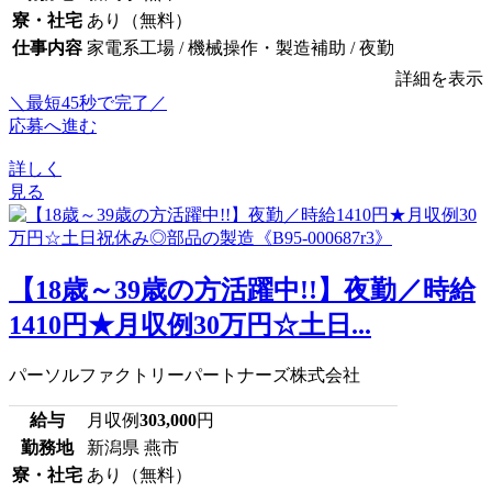
寮・社宅
あり（無料）
仕事内容
家電系工場 / 機械操作・製造補助 / 夜勤
詳細を表示
＼最短45秒で完了／
応募へ進む
詳しく
見る
【18歳～39歳の方活躍中!!】夜勤／時給
1410円★月収例30万円☆土日...
パーソルファクトリーパートナーズ株式会社
給与
月収例
303,000
円
勤務地
新潟県 燕市
寮・社宅
あり（無料）