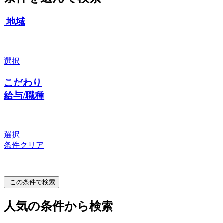
地域
選択
こだわり
給与/職種
選択
条件クリア
この条件で検索
人気の条件から検索