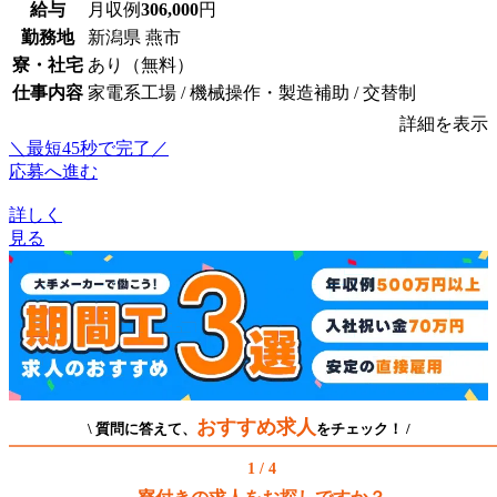
給与
月収例
306,000
円
勤務地
新潟県 燕市
寮・社宅
あり（無料）
仕事内容
家電系工場 / 機械操作・製造補助 / 交替制
詳細を表示
＼最短45秒で完了／
応募へ進む
詳しく
見る
おすすめ求人
\ 質問に答えて、
をチェック！ /
1 / 4