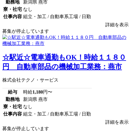
勤務地
新潟県 燕市
寮・社宅
なし
仕事内容
組立・加工 / 自動車系工場 / 日勤
詳細を表示
募集が停止しています
☆駅近☆電車通勤もOK！時給１１８０
円 自動車部品の機械加工業務：燕市
株式会社テクノ・サービス
給与
時給
1,180
円〜
勤務地
新潟県 燕市
寮・社宅
なし
仕事内容
組立・加工 / 自動車系工場 / 日勤
詳細を表示
募集が停止しています