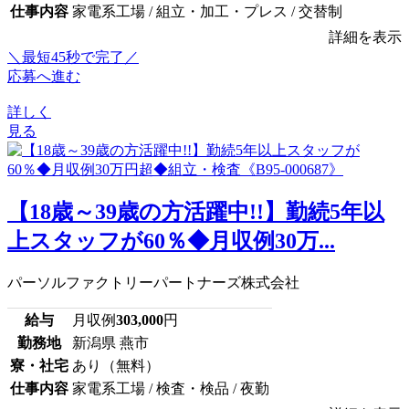
仕事内容
家電系工場 / 組立・加工・プレス / 交替制
詳細を表示
＼最短45秒で完了／
応募へ進む
詳しく
見る
【18歳～39歳の方活躍中!!】勤続5年以
上スタッフが60％◆月収例30万...
パーソルファクトリーパートナーズ株式会社
給与
月収例
303,000
円
勤務地
新潟県 燕市
寮・社宅
あり（無料）
仕事内容
家電系工場 / 検査・検品 / 夜勤