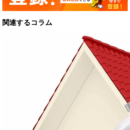
関連するコラム