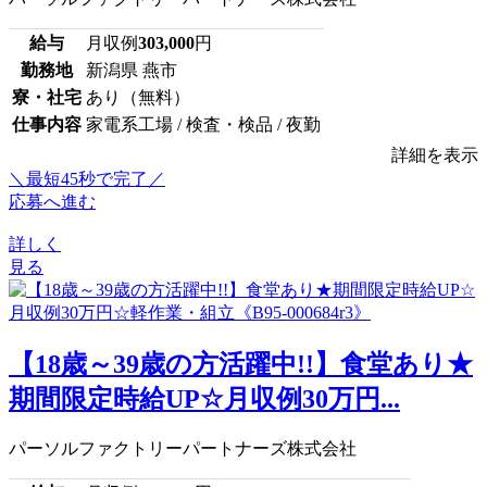
給与
月収例
303,000
円
勤務地
新潟県 燕市
寮・社宅
あり（無料）
仕事内容
家電系工場 / 検査・検品 / 夜勤
詳細を表示
＼最短45秒で完了／
応募へ進む
詳しく
見る
【18歳～39歳の方活躍中!!】食堂あり★
期間限定時給UP☆月収例30万円...
パーソルファクトリーパートナーズ株式会社