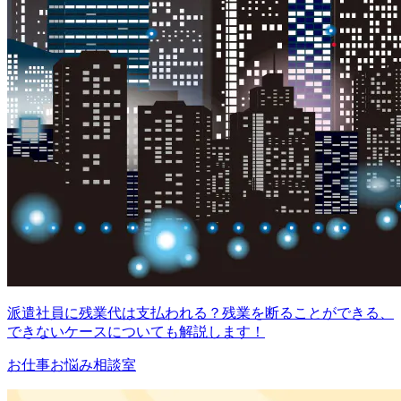
派遣社員に残業代は支払われる？残業を断ることができる、
できないケースについても解説します！
お仕事お悩み相談室