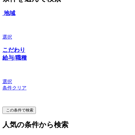
地域
選択
こだわり
給与/職種
選択
条件クリア
この条件で検索
人気の条件から検索