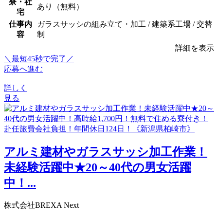
寮・社
あり（無料）
宅
仕事内
ガラスサッシの組み立て・加工 / 建築系工場 / 交替
容
制
詳細を表示
＼最短45秒で完了／
応募へ進む
詳しく
見る
アルミ建材やガラスサッシ加工作業！
未経験活躍中★20～40代の男女活躍
中！...
株式会社BREXA Next