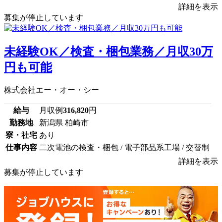
詳細を表示
募集が停止しています
未経験OK／検査・梱包業務／月収30万
円も可能
株式会社エー・オー・シー
給与
月収例
316,820
円
勤務地
新潟県 柏崎市
寮・社宅
あり
仕事内容
二次電池の検査・梱包 / 電子部品系工場 / 交替制
詳細を表示
募集が停止しています