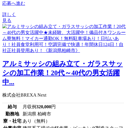
応募へ進む
詳しく
見る
アルミサッシの組み立て・ガラスサッ
シの加工作業！20代～40代の男女活躍
中...
株式会社BREXA Next
給与
月収例
320,000
円
勤務地
新潟県 柏崎市
寮・社宅
あり（無料）