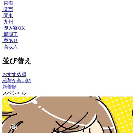
東海
関西
関東
九州
即入寮OK
期間工
寮あり
高収入
並び替え
おすすめ順
給与が高い順
新着順
スペシャル