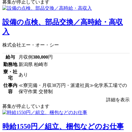
募集が停止しています
設備の点検、部品交換／高時給・高収
入
株式会社エー・オー・シー
給与
月収例
380,000
円
勤務地
新潟県 柏崎市
寮・社
あり
宅
仕事内
≪寮完備・月収38万円・派遣社員≫化学系工場での
容
保守作業 交替制
詳細を表示
募集が停止しています
時給1550円／組立、梱包などのお仕事