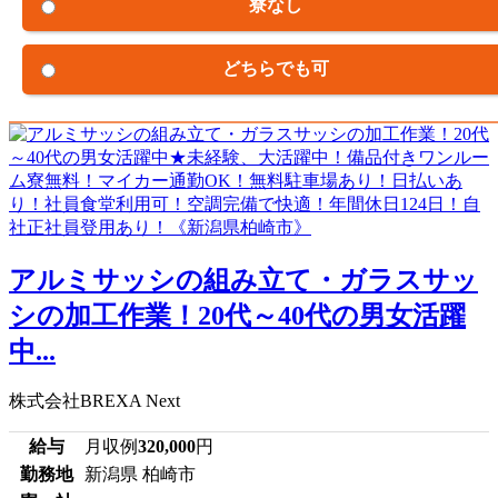
寮なし
どちらでも可
アルミサッシの組み立て・ガラスサッ
シの加工作業！20代～40代の男女活躍
中...
株式会社BREXA Next
給与
月収例
320,000
円
勤務地
新潟県 柏崎市