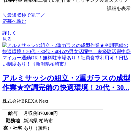
仕事内容
建築系工場での軽作業・ピッキング製造スタッフ
詳細を表示
＼最短45秒で完了／
応募へ進む
詳しく
見る
アルミサッシの組立・2重ガラスの成型
作業★空調完備の快適環境！20代・30...
株式会社BREXA Next
給与
月収例
370,000
円
勤務地
新潟県 柏崎市
寮・社宅
あり（無料）