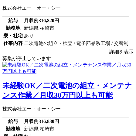
株式会社エー・オー・シー
給与
月収例
316,820
円
勤務地
新潟県 柏崎市
寮・社宅
あり
仕事内容
二次電池の組立・検査 / 電子部品系工場 / 交替制
詳細を表示
募集が停止しています
未経験OK／二次電池の組立・メンテナ
ンス作業／月収30万円以上も可能
株式会社エー・オー・シー
給与
月収例
316,830
円
勤務地
新潟県 柏崎市