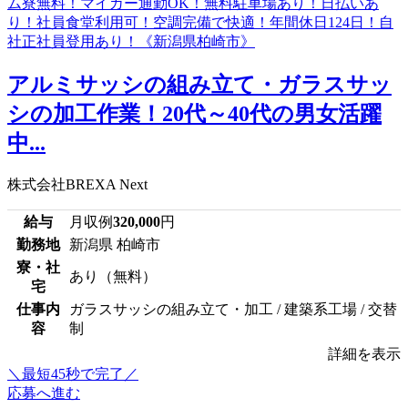
アルミサッシの組み立て・ガラスサッ
シの加工作業！20代～40代の男女活躍
中...
株式会社BREXA Next
給与
月収例
320,000
円
勤務地
新潟県 柏崎市
寮・社
あり（無料）
宅
仕事内
ガラスサッシの組み立て・加工 / 建築系工場 / 交替
容
制
詳細を表示
＼最短45秒で完了／
応募へ進む