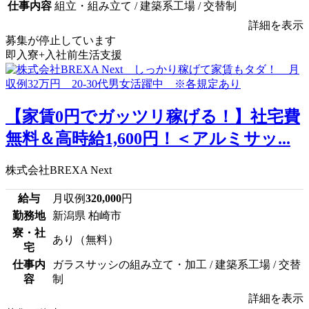
仕事内容
組立・組み立て / 建築系工場 / 交替制
詳細を表示
募集が停止しています
即入寮+入社前生活支援
【家賃0円でガッツリ稼げる！】社宅費
無料＆高時給1,600円！＜アルミサッ...
株式会社BREXA Next
給与
月収例
320,000
円
勤務地
新潟県 柏崎市
寮・社
あり（無料）
宅
仕事内
ガラスサッシの組み立て・加工 / 建築系工場 / 交替
容
制
詳細を表示