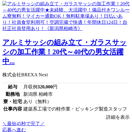
アルミサッシの組み立て・ガラスサッ
シの加工作業！20代～40代の男女活躍
中...
株式会社BREXA Next
給与
月収例
320,000
円
勤務地
新潟県 柏崎市
寮・社宅
あり（無料）
仕事内容
建築系工場での軽作業・ピッキング製造スタッフ
詳細を表示
＼最短45秒で完了／
応募へ進む