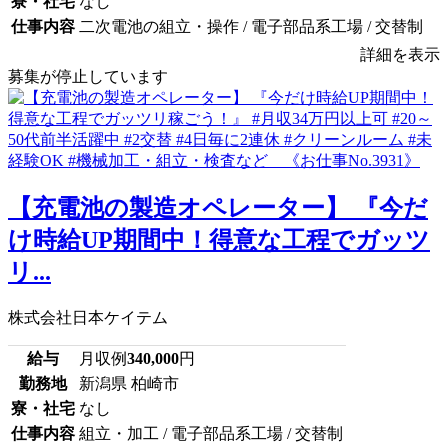
寮・社宅
なし
仕事内容
二次電池の組立・操作 / 電子部品系工場 / 交替制
詳細を表示
募集が停止しています
【充電池の製造オペレーター】 『今だ
け時給UP期間中！得意な工程でガッツ
リ...
株式会社日本ケイテム
給与
月収例
340,000
円
勤務地
新潟県 柏崎市
寮・社宅
なし
仕事内容
組立・加工 / 電子部品系工場 / 交替制