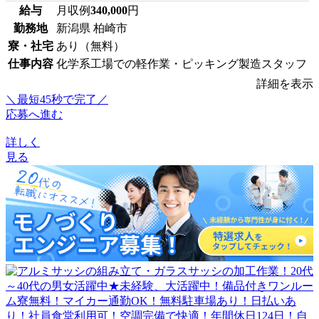
給与
月収例
340,000
円
勤務地
新潟県 柏崎市
寮・社宅
あり（無料）
仕事内容
化学系工場での軽作業・ピッキング製造スタッフ
詳細を表示
＼最短45秒で完了／
応募へ進む
詳しく
見る