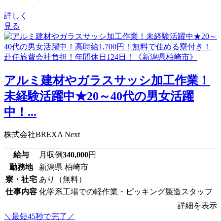
詳しく
見る
アルミ建材やガラスサッシ加工作業！
未経験活躍中★20～40代の男女活躍
中！...
株式会社BREXA Next
給与
月収例
340,000
円
勤務地
新潟県 柏崎市
寮・社宅
あり（無料）
仕事内容
化学系工場での軽作業・ピッキング製造スタッフ
詳細を表示
＼最短45秒で完了／