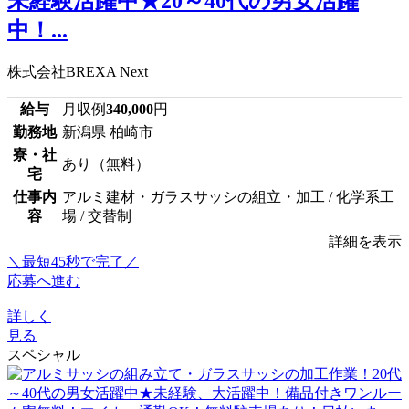
未経験活躍中★20～40代の男女活躍
中！...
株式会社BREXA Next
給与
月収例
340,000
円
勤務地
新潟県 柏崎市
寮・社
あり（無料）
宅
仕事内
アルミ建材・ガラスサッシの組立・加工 / 化学系工
容
場 / 交替制
詳細を表示
＼最短45秒で完了／
応募へ進む
詳しく
見る
スペシャル