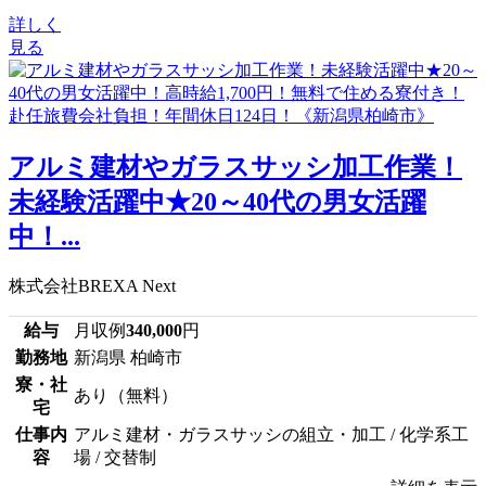
詳しく
見る
アルミ建材やガラスサッシ加工作業！
未経験活躍中★20～40代の男女活躍
中！...
株式会社BREXA Next
給与
月収例
340,000
円
勤務地
新潟県 柏崎市
寮・社
あり（無料）
宅
仕事内
アルミ建材・ガラスサッシの組立・加工 / 化学系工
容
場 / 交替制