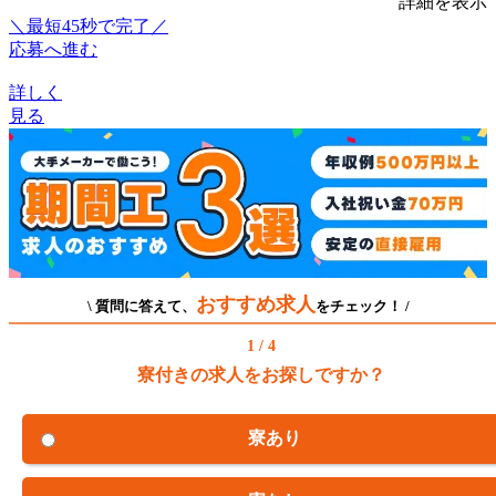
詳細を表示
＼最短45秒で完了／
応募へ進む
詳しく
見る
おすすめ求人
\ 質問に答えて、
をチェック！ /
1 / 4
寮付きの求人をお探しですか？
寮あり