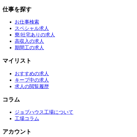
仕事を探す
お仕事検索
スペシャル求人
寮/社宅ありの求人
高収入の求人
期間工の求人
マイリスト
おすすめの求人
キープ中の求人
求人の閲覧履歴
コラム
ジョブハウス工場について
工場コラム
アカウント