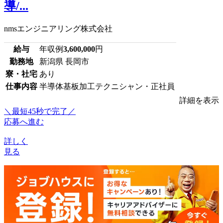
導/...
nmsエンジニアリング株式会社
給与
年収例
3,600,000
円
勤務地
新潟県 長岡市
寮・社宅
あり
仕事内容
半導体基板加工テクニシャン・正社員
詳細を表示
＼最短45秒で完了／
応募へ進む
詳しく
見る