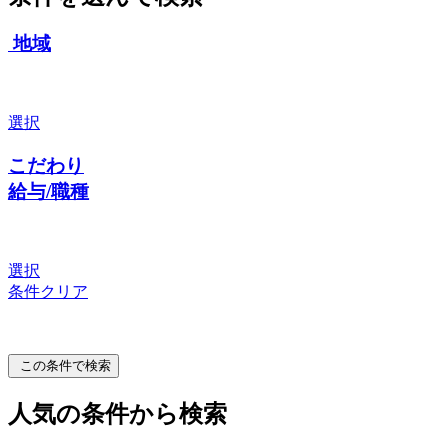
地域
選択
こだわり
給与/職種
選択
条件クリア
この条件で検索
人気の条件から検索