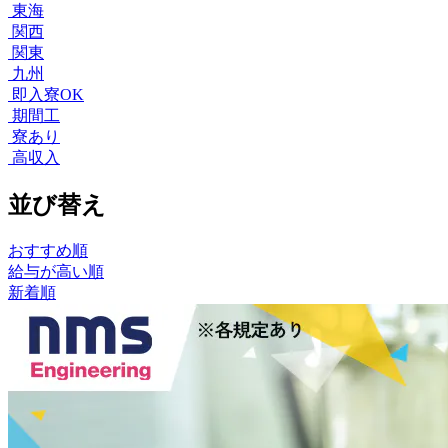
東海
関西
関東
九州
即入寮OK
期間工
寮あり
高収入
並び替え
おすすめ順
給与が高い順
新着順