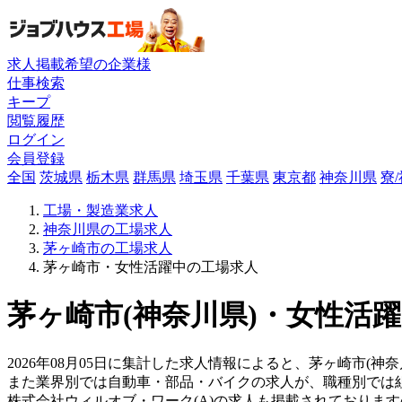
求人掲載希望の企業様
仕事検索
キープ
閲覧履歴
ログイン
会員登録
全国
茨城県
栃木県
群馬県
埼玉県
千葉県
東京都
神奈川県
寮
工場・製造業求人
神奈川県の工場求人
茅ヶ崎市の工場求人
茅ヶ崎市・女性活躍中の工場求人
茅ヶ崎市(神奈川県)・女性活躍
2026年08月05日に集計した求人情報によると、茅ヶ崎市(神
また業界別では自動車・部品・バイクの求人が、職種別では
株式会社ウィルオブ・ワーク(A)の求人も掲載されておりま