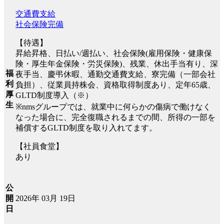
交通費支給
社会保険完備
【待遇】
昇給昇格、日払い/週払い、社会保険(雇用保険・健康保
険・厚生年金保険・労災保険)、残業、休出手当有り、深
福
夜手当、慶弔休暇、通勤交通費支給、寮完備（一部会社
利
負担）、従業員持株会、資格取得制度あり、定年65歳、
厚
GLTD制度導入（※）
生
※nmsグループでは、就業中に何らかの傷病で働けなく
なった場合に、完全復職されるまでの間、所得の一部を
補償するGLTD制度を取り入れてます。
【社員食堂】
あり
公
2026年 03月 19日
開
日