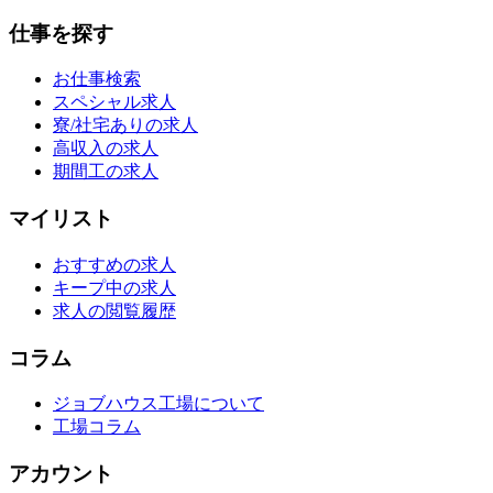
仕事を探す
お仕事検索
スペシャル求人
寮/社宅ありの求人
高収入の求人
期間工の求人
マイリスト
おすすめの求人
キープ中の求人
求人の閲覧履歴
コラム
ジョブハウス工場について
工場コラム
アカウント