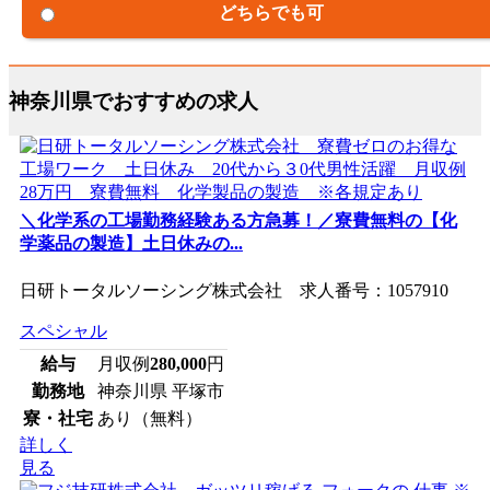
どちらでも可
神奈川県でおすすめの求人
＼化学系の工場勤務経験ある方急募！／寮費無料の【化
学薬品の製造】土日休みの...
日研トータルソーシング株式会社 求人番号：1057910
スペシャル
給与
月収例
280,000
円
勤務地
神奈川県 平塚市
寮・社宅
あり（無料）
詳しく
見る