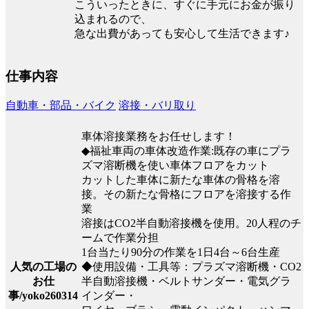
こういったときに、すぐに手元にお金が振り
込まれるので、
急な出費があっても安心して生活できます♪
仕事内容
自動車・部品・バイク
溶接・バリ取り
車体溶接業務をお任せします！
◆福祉車両の車体改造作業:既存の車にプラ
ズマ溶断機を使い車体フロアをカット
カットした車体に新たな車体の骨格を溶
接。その新たな骨格にフロアを溶接する作
業
溶接はCO2半自動溶接機を使用。20人程のチ
ームで作業分担
1台当たり90分の作業を1日4台～6台生産
◆使用設備・工具等：プラズマ溶断機・CO2
人気の工場の
半自動溶接機・ベルトサンダー・電気グラ
お仕
インダー・
事/yoko260314