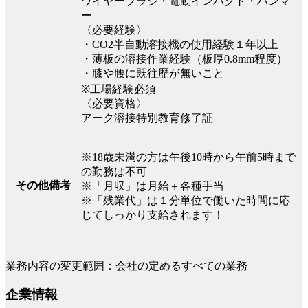
ワイヤーブラシ・電動インパクト・ハンマ
ー
〈必要経験〉
・CO2半自動溶接機の使用経験１年以上
・薄板の溶接作業経験（板厚0.8mm程度）
・膝や腰に既往歴が無いこと
※工場経験必須
〈必要資格〉
アーク溶接特別教育修了証
※18歳未満の方は午後10時から午前5時まで
の勤務は不可
その他備考
※「月収」は月給＋各種手当
※「残業代」は１分単位で働いた時間に応
じてしっかり支給されます！
業務内容の変更範囲：会社の定めるすべての業務
企業情報