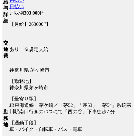
週払い
給
日払い
与
月収例
303,000
円
詳
細
【月給】263000円
交
あり ※規定支給
通
費
神奈川県 茅ヶ崎市
【勤務地】
神奈川県茅ヶ崎市
【最寄り駅】
JR東海道線 茅ケ崎／「茅52」「茅53」「茅54」系統寒
川駅南口行きのバスにて「西の谷」下車徒歩7 分
勤
務
【通勤手段】
地
車・バイク・自転車・バス・電車