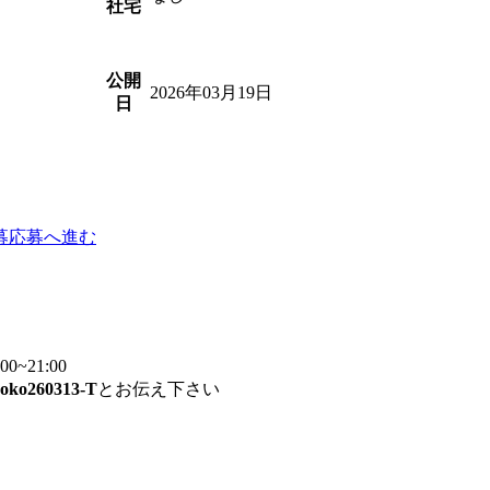
社宅
公開
2026年03月19日
日
募
応募へ進む
~21:00
yoko260313-T
とお伝え下さい