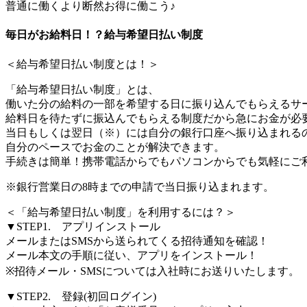
普通に働くより断然お得に働こう♪
毎日がお給料日！？給与希望日払い制度
＜給与希望日払い制度とは！＞
「給与希望日払い制度」とは、
働いた分の給料の一部を希望する日に振り込んでもらえるサ
給料日を待たずに振込んでもらえる制度だから急にお金が必
当日もしくは翌日（※）には自分の銀行口座へ振り込まれる
自分のペースでお金のことが解決できます。
手続きは簡単！携帯電話からでもパソコンからでも気軽にご
※銀行営業日の8時までの申請で当日振り込まれます。
＜「給与希望日払い制度」を利用するには？＞
▼STEP1. アプリインストール
メールまたはSMSから送られてくる招待通知を確認！
メール本文の手順に従い、アプリをインストール！
※招待メール・SMSについては入社時にお送りいたします。
▼STEP2. 登録(初回ログイン)