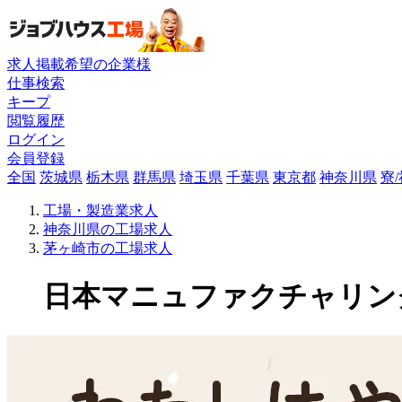
求人掲載希望の企業様
仕事検索
キープ
閲覧履歴
ログイン
会員登録
全国
茨城県
栃木県
群馬県
埼玉県
千葉県
東京都
神奈川県
寮
工場・製造業求人
神奈川県の工場求人
茅ヶ崎市の工場求人
日本マニュファクチャリングサー