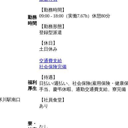
【勤務時間】
09:00 - 18:00（実働7.67h）休憩80分
勤務
時間
【勤務形態】
登録型派遣
【休日】
土日休み
交通費支給
社会保険完備
【待遇】
福利
日払い/週払い、社会保険(雇用保険・健康
厚生
手当、慶弔休暇、通勤交通費支給、寮完備
統寒川駅南口
【社員食堂】
あり
寮・
なし