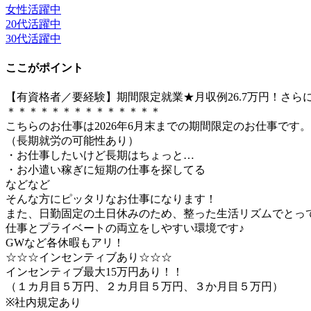
女性活躍中
20代活躍中
30代活躍中
ここがポイント
【有資格者／要経験】期間限定就業★月収例26.7万円！さらに
＊＊＊＊＊＊＊＊＊＊＊＊＊＊
こちらのお仕事は2026年6月末までの期間限定のお仕事です。
（長期就労の可能性あり）
・お仕事したいけど長期はちょっと…
・お小遣い稼ぎに短期の仕事を探してる
などなど
そんな方にピッタリなお仕事になります！
また、日勤固定の土日休みのため、整った生活リズムでとっ
仕事とプライベートの両立をしやすい環境です♪
GWなど各休暇もアリ！
☆☆☆インセンティブあり☆☆☆
インセンティブ最大15万円あり！！
（１カ月目５万円、２カ月目５万円、３か月目５万円）
※社内規定あり