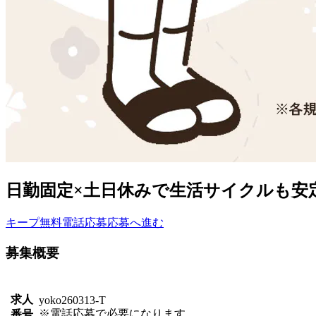
日勤固定×土日休みで生活サイクルも安
キープ
無料電話応募
応募へ進む
募集概要
求人
yoko260313-T
※電話応募で必要になります。
番号