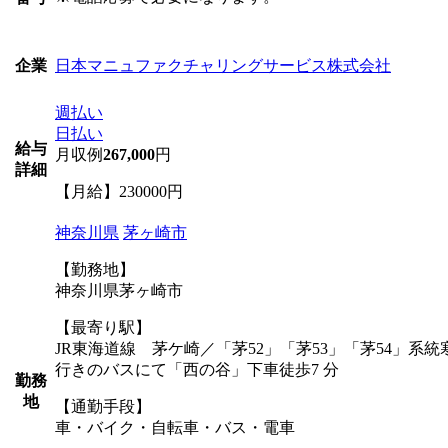
日本マニュファクチャリングサービス株式会社
企業
週払い
日払い
給与
月収例
267,000
円
詳細
【月給】230000円
神奈川県
茅ヶ崎市
【勤務地】
神奈川県茅ヶ崎市
【最寄り駅】
JR東海道線 茅ケ崎／「茅52」「茅53」「茅54」系
行きのバスにて「西の谷」下車徒歩7 分
勤務
地
【通勤手段】
車・バイク・自転車・バス・電車