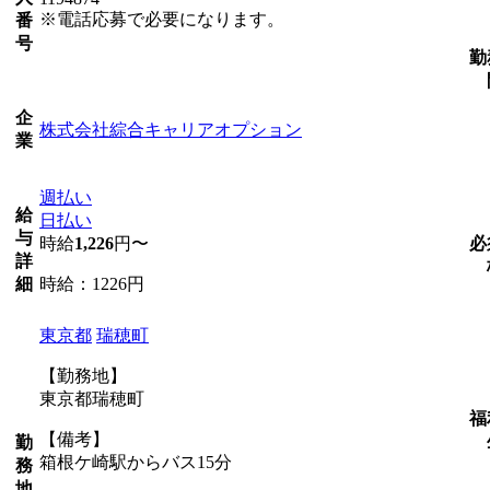
※電話応募で必要になります。
番
号
勤
企
株式会社綜合キャリアオプション
業
週払い
給
日払い
与
時給
1,226
円〜
必
詳
時給：1226円
細
東京都
瑞穂町
【勤務地】
東京都瑞穂町
福
【備考】
勤
箱根ケ崎駅からバス15分
務
地