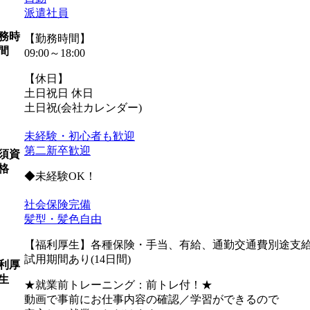
派遣社員
務時
【勤務時間】
間
09:00～18:00
【休日】
土日祝日 休日
土日祝(会社カレンダー)
未経験・初心者も歓迎
第二新卒歓迎
須資
格
◆未経験OK！
社会保険完備
髪型・髪色自由
【福利厚生】各種保険・手当、有給、通勤交通費別途支給 
試用期間あり(14日間)
利厚
生
★就業前トレーニング：前トレ付！★
動画で事前にお仕事内容の確認／学習ができるので