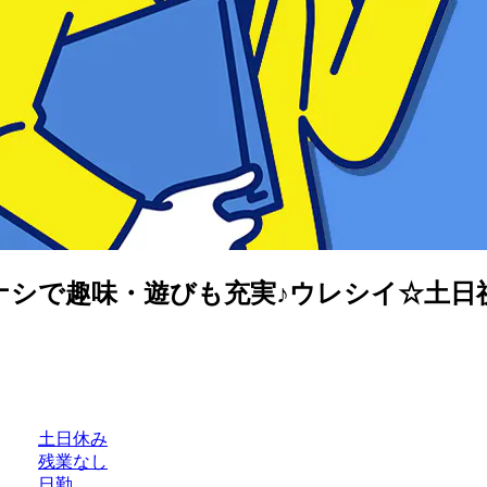
ナシで趣味・遊びも充実♪ウレシイ☆土日
土日休み
残業なし
日勤