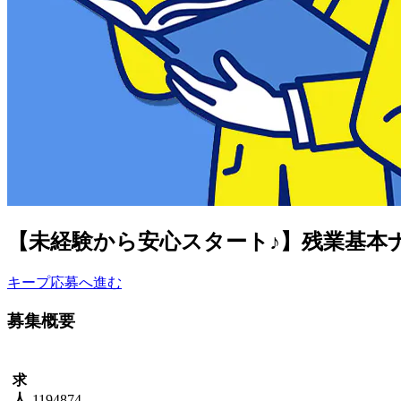
【未経験から安心スタート♪】残業基本
キープ
応募へ進む
募集概要
求
人
1194874