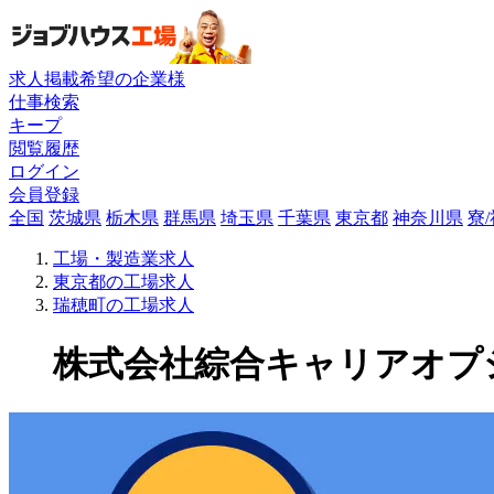
求人掲載希望の企業様
仕事検索
キープ
閲覧履歴
ログイン
会員登録
全国
茨城県
栃木県
群馬県
埼玉県
千葉県
東京都
神奈川県
寮
工場・製造業求人
東京都の工場求人
瑞穂町の工場求人
株式会社綜合キャリアオプショ