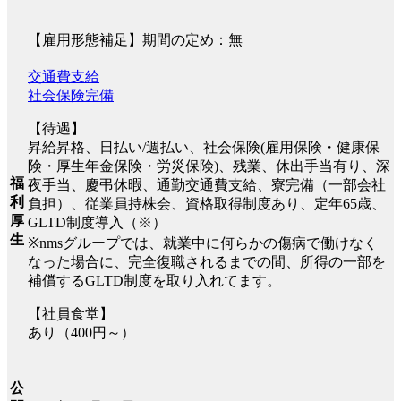
【雇用形態補足】期間の定め：無
交通費支給
社会保険完備
【待遇】
昇給昇格、日払い/週払い、社会保険(雇用保険・健康保
険・厚生年金保険・労災保険)、残業、休出手当有り、深
福
夜手当、慶弔休暇、通勤交通費支給、寮完備（一部会社
利
負担）、従業員持株会、資格取得制度あり、定年65歳、
厚
GLTD制度導入（※）
生
※nmsグループでは、就業中に何らかの傷病で働けなく
なった場合に、完全復職されるまでの間、所得の一部を
補償するGLTD制度を取り入れてます。
【社員食堂】
あり（400円～）
公