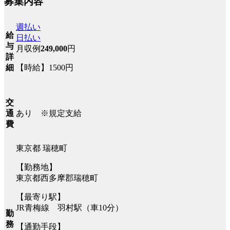
募集内容
週払い
給
日払い
与
月収例
249,000
円
詳
【時給】1500円
細
交
あり ※規定支給
通
費
東京都 瑞穂町
【勤務地】
東京都西多摩郡瑞穂町
【最寄り駅】
JR青梅線 羽村駅（車10分）
勤
務
【通勤手段】