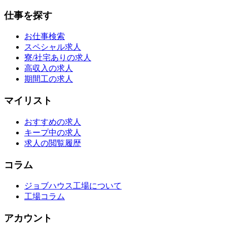
仕事を探す
お仕事検索
スペシャル求人
寮/社宅ありの求人
高収入の求人
期間工の求人
マイリスト
おすすめの求人
キープ中の求人
求人の閲覧履歴
コラム
ジョブハウス工場について
工場コラム
アカウント