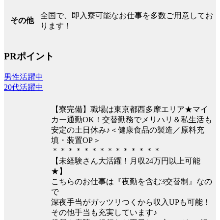
全国で、即入寮可能なお仕事を多数ご用意してお
その他
ります！
PRポイント
男性活躍中
20代活躍中
【寮完備】職場は東京都西多摩エリア★マイ
カー通勤OK！交替勤務でメリハリ＆私生活も
安定の土日休み♪＜健康食品の製造／原料充
填・装置OP＞
＊＊＊＊＊＊＊＊＊＊＊＊＊＊
【未経験さん大活躍！月収24万円以上可能
★】
こちらのお仕事は『夜勤を含む3交替制』なの
で
深夜手当がガッツリつくから収入UPも可能！
その他手当も充実しています♪