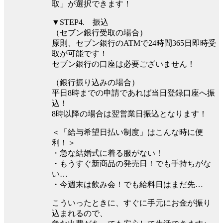
取」が選択できます！
▼STEP4. 振込
（セブン銀行受取の場合）
原則、セブン銀行のATMで24時間365日即時受
取が可能です！
セブン銀行の口座は必要ございません！
（銀行振り込みの場合）
平⽇8時までの申請であれば当⽇登録口座へ振
込！
8時以降の場合は翌営業⽇振込となります！
＜「給与希望日払い制度」はこんな時に便
利！＞
・急な結婚式に着る服がない！
・もうすぐ新商品の発売日！でも手持ちがな
い…
・今週末は飲み会！でも給料日はまだ先…
こういったときに、すぐに手元にお金が振り
込まれるので、