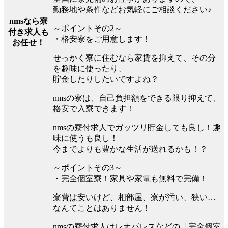
勤務地や条件などお気軽にご相談ください♪
nmsなら寮
～ポイントその2～
付き求人も
・格安寮をご用意します！
お任せ！
せっかく寮に住むなら家賃を抑えて、その分
を趣味に使ったり、
貯金したりしたいですよね？
nmsの寮は、自己負担額をできる限り抑えて、
格安で入寮できます！
nmsの寮付求人でガッツリ貯金しても良し！趣
味に使うも良し！
今までよりも豊かな生活が送れるかも！？
～ポイントその3～
・完全個室寮！家具や家電も無料で完備！
寮費は安いけど、相部屋、寮が汚い、狭い…
なんてことはありません！
nmsの寮付求人はレオパレスなどの「完全個室