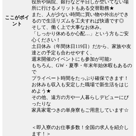
役所や病院、銀行など平日しか空いてない場
所に行けるメリットもある交替勤務★
また、人が少ない時間に買い物や外出ができ
ここがポイ
るので生活リズムを工夫すれば快適です◎
ント
そして、働く上で大事なお休み。
「しっかり休めるか心配…」という方もご安
心ください！
土日休み（年間休日119日）だから、家族や友
達との予定も合わせやすく、
週末開催のイベントにも参加が可能♪
もちろん、GW・夏季・年末年始休暇もあるの
で
プライベート時間をたっぷり確保できます！
お休みも収入も安定した職場で新生活をはじ
めよう★
その他、遠方の方や一人暮らしデビューにぴ
ったりな
家具家電つきの単身寮もご用意しています☆
＜即入寮のお仕事多数！全国の求人を紹介し
ます！＞