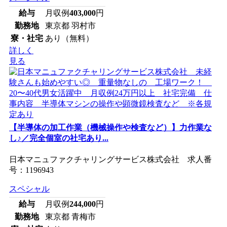
給与
月収例
403,000
円
勤務地
東京都 羽村市
寮・社宅
あり（無料）
詳しく
見る
【半導体の加工作業（機械操作や検査など）】力作業な
し♪／完全個室の社宅あり...
日本マニュファクチャリングサービス株式会社 求人番
号：1196943
スペシャル
給与
月収例
244,000
円
勤務地
東京都 青梅市