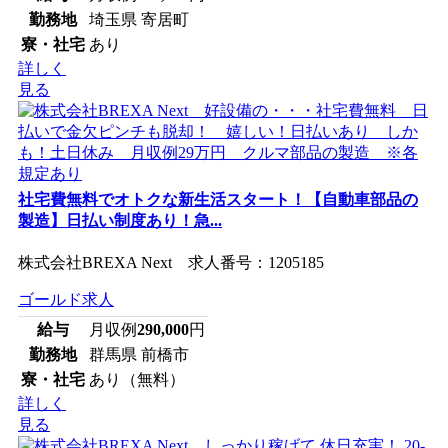
勤務地
埼玉県 寄居町
寮・社宅
あり
詳しく
見る
社宅費無料でオトクな新生活スタート！【自動車部品の
製造】日払い制度あり！急...
株式会社BREXA Next 求人番号：1205185
ゴールド求人
給与
月収例
290,000
円
勤務地
群馬県 前橋市
寮・社宅
あり（無料）
詳しく
見る