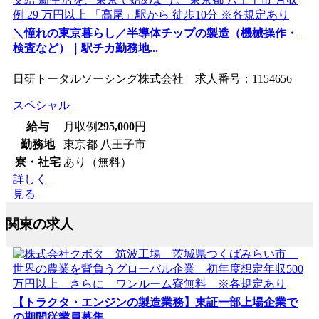
＼憧れの東京暮らし／半導体チップの製造（機械操作・
検査など）｜駅チカ勤務地...
日研トータルソーシング株式会社 求人番号：1154656
スペシャル
給与
月収例
295,000
円
勤務地
東京都 八王子市
寮・社宅
あり（無料）
詳しく
見る
関東の求人
【トラクタ・エンジンの製造業務】東証一部上場企業で
の期間従業員募集