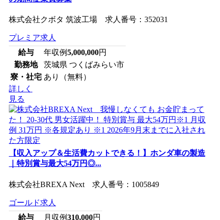
株式会社クボタ 筑波工場 求人番号：352031
プレミア求人
給与
年収例
5,000,000
円
勤務地
茨城県 つくばみらい市
寮・社宅
あり（無料）
詳しく
見る
【収入アップ＆生活費カットできる！】ホンダ車の製造
｜特別賞与最大54万円◎...
株式会社BREXA Next 求人番号：1005849
ゴールド求人
給与
月収例
310,000
円