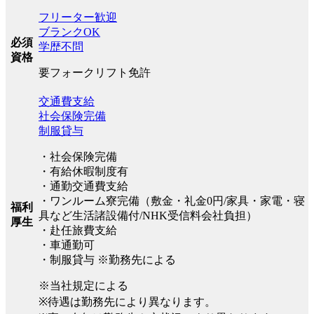
フリーター歓迎
ブランクOK
必須
学歴不問
資格
要フォークリフト免許
交通費支給
社会保険完備
制服貸与
・社会保険完備
・有給休暇制度有
・通勤交通費支給
・ワンルーム寮完備（敷金・礼金0円/家具・家電・寝
福利
具など生活諸設備付/NHK受信料会社負担）
厚生
・赴任旅費支給
・車通勤可
・制服貸与 ※勤務先による
※当社規定による
※待遇は勤務先により異なります。