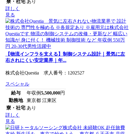
寮・社宅
あり
詳しく
見る
【物流インフラを支える】制御システム設計｜景気に左
右されにくい安定業界｜年...
株式会社Questia 求人番号：1202527
スペシャル
給与
年収例
5,500,000
円
勤務地
東京都 江東区
寮・社宅
あり
詳しく
見る