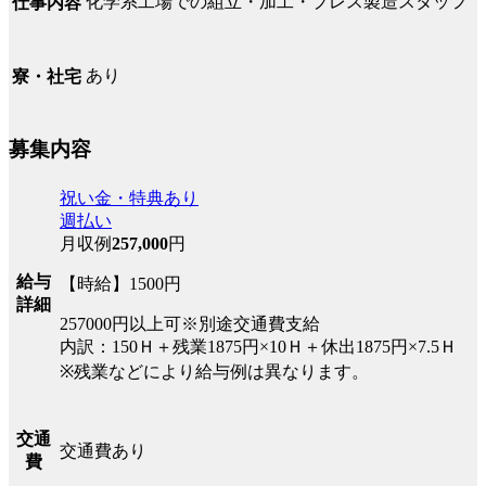
化学系工場での組立・加工・プレス製造スタッフ
仕事内容
あり
寮・社宅
募集内容
祝い金・特典あり
週払い
月収例
257,000
円
給与
【時給】1500円
詳細
257000円以上可※別途交通費支給
内訳：150Ｈ＋残業1875円×10Ｈ＋休出1875円×7.5Ｈ
※残業などにより給与例は異なります。
交通
交通費あり
費