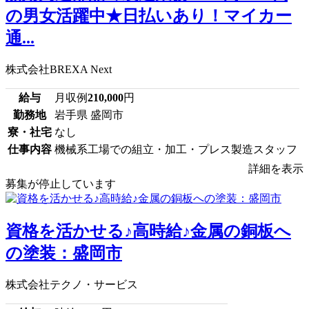
の男女活躍中★日払いあり！マイカー
通...
株式会社BREXA Next
給与
月収例
210,000
円
勤務地
岩手県 盛岡市
寮・社宅
なし
仕事内容
機械系工場での組立・加工・プレス製造スタッフ
詳細を表示
募集が停止しています
資格を活かせる♪高時給♪金属の銅板へ
の塗装：盛岡市
株式会社テクノ・サービス