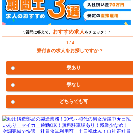
おすすめ求人
\ 質問に答えて、
をチェック！ /
1 / 4
寮付きの求人をお探しですか？
寮あり
寮なし
どちらでも可