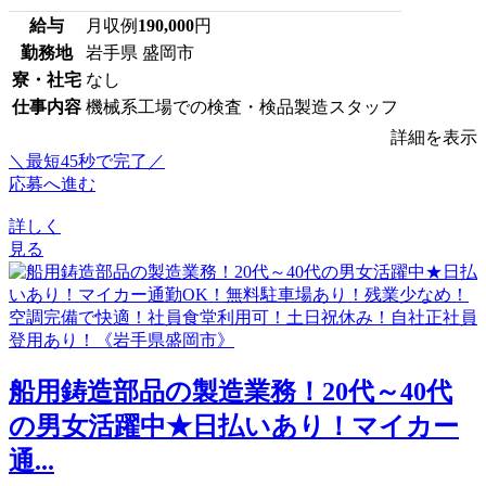
給与
月収例
190,000
円
勤務地
岩手県 盛岡市
寮・社宅
なし
仕事内容
機械系工場での検査・検品製造スタッフ
詳細を表示
＼最短45秒で完了／
応募へ進む
詳しく
見る
船用鋳造部品の製造業務！20代～40代
の男女活躍中★日払いあり！マイカー
通...