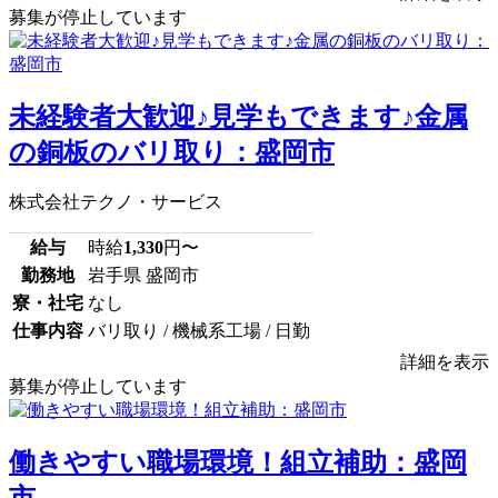
募集が停止しています
未経験者大歓迎♪見学もできます♪金属
の銅板のバリ取り：盛岡市
株式会社テクノ・サービス
給与
時給
1,330
円〜
勤務地
岩手県 盛岡市
寮・社宅
なし
仕事内容
バリ取り / 機械系工場 / 日勤
詳細を表示
募集が停止しています
働きやすい職場環境！組立補助：盛岡