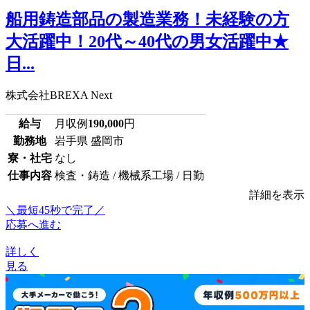
船用鋳造部品の製造業務！未経験の方
大活躍中！20代～40代の男女活躍中★
日...
株式会社BREXA Next
給与
月収例
190,000
円
勤務地
岩手県 盛岡市
寮・社宅
なし
仕事内容
検査・鋳造 / 機械系工場 / 日勤
詳細を表示
＼最短45秒で完了／
応募へ進む
詳しく
見る