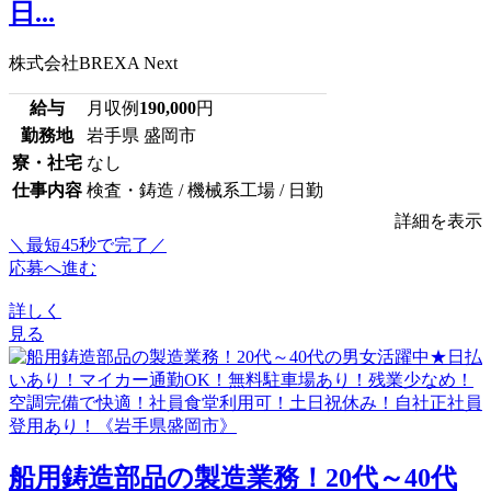
日...
株式会社BREXA Next
給与
月収例
190,000
円
勤務地
岩手県 盛岡市
寮・社宅
なし
仕事内容
検査・鋳造 / 機械系工場 / 日勤
詳細を表示
＼最短45秒で完了／
応募へ進む
詳しく
見る
船用鋳造部品の製造業務！20代～40代