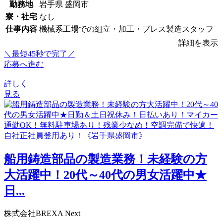
勤務地
岩手県 盛岡市
寮・社宅
なし
仕事内容
機械系工場での組立・加工・プレス製造スタッフ
詳細を表示
＼最短45秒で完了／
応募へ進む
詳しく
見る
船用鋳造部品の製造業務！未経験の方
大活躍中！20代～40代の男女活躍中★
日...
株式会社BREXA Next