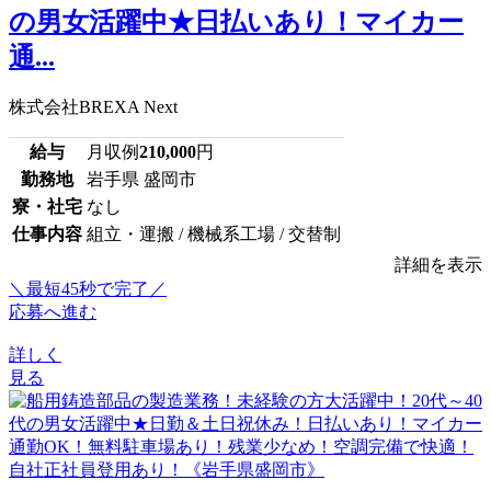
の男女活躍中★日払いあり！マイカー
通...
株式会社BREXA Next
給与
月収例
210,000
円
勤務地
岩手県 盛岡市
寮・社宅
なし
仕事内容
組立・運搬 / 機械系工場 / 交替制
詳細を表示
＼最短45秒で完了／
応募へ進む
詳しく
見る