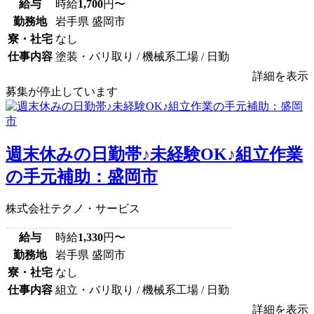
給与
時給
1,700
円〜
勤務地
岩手県 盛岡市
寮・社宅
なし
仕事内容
塗装・バリ取り / 機械系工場 / 日勤
詳細を表示
募集が停止しています
週末休みの日勤帯♪未経験OK♪組立作業
の手元補助：盛岡市
株式会社テクノ・サービス
給与
時給
1,330
円〜
勤務地
岩手県 盛岡市
寮・社宅
なし
仕事内容
組立・バリ取り / 機械系工場 / 日勤
詳細を表示