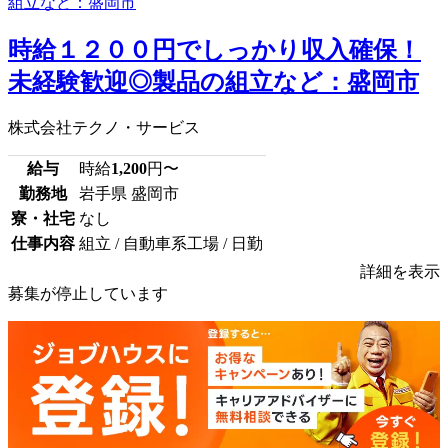
時給１２００円でしっかり収入確保！
未経験歓迎◎製品の組立など：盛岡市
株式会社テクノ・サービス
給与
時給
1,200
円〜
勤務地
岩手県 盛岡市
寮・社宅
なし
仕事内容
組立 / 自動車系工場 / 日勤
詳細を表示
募集が停止しています