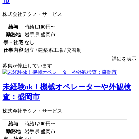
市
株式会社テクノ・サービス
給与
時給
1,100
円〜
勤務地
岩手県 盛岡市
寮・社宅
なし
仕事内容
組立 / 建築系工場 / 交替制
詳細を表示
募集が停止しています
未経験ok！機械オペレーターや外観検
査：盛岡市
株式会社テクノ・サービス
給与
時給
1,200
円〜
勤務地
岩手県 盛岡市