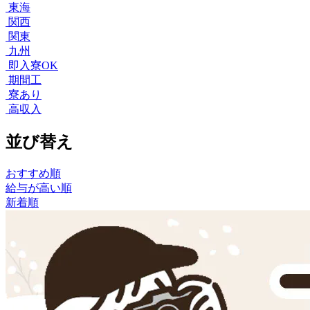
東海
関西
関東
九州
即入寮OK
期間工
寮あり
高収入
並び替え
おすすめ順
給与が高い順
新着順