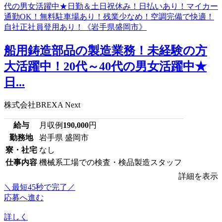
船用鋳造部品の製造業務！未経験の方
大活躍中！20代～40代の男女活躍中★
日...
株式会社BREXA Next
給与
月収例
190,000
円
勤務地
岩手県 盛岡市
寮・社宅
なし
仕事内容
機械系工場での検査・検品製造スタッフ
詳細を表示
＼最短45秒で完了／
応募へ進む
詳しく