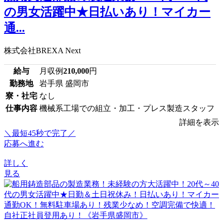
の男女活躍中★日払いあり！マイカー
通...
株式会社BREXA Next
給与
月収例
210,000
円
勤務地
岩手県 盛岡市
寮・社宅
なし
仕事内容
機械系工場での組立・加工・プレス製造スタッフ
詳細を表示
＼最短45秒で完了／
応募へ進む
詳しく
見る