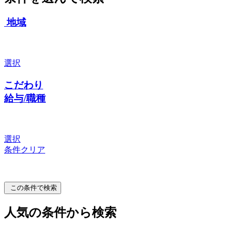
地域
選択
こだわり
給与/職種
選択
条件クリア
この条件で検索
人気の条件から検索