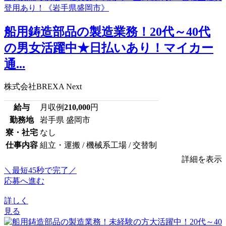
船用鋳造部品の製造業務！20代～40代
の男女活躍中★日払いあり！マイカー
通...
株式会社BREXA Next
給与
月収例
210,000
円
勤務地
岩手県 盛岡市
寮・社宅
なし
仕事内容
組立・運搬 / 機械系工場 / 交替制
詳細を表示
＼最短45秒で完了／
応募へ進む
詳しく
見る