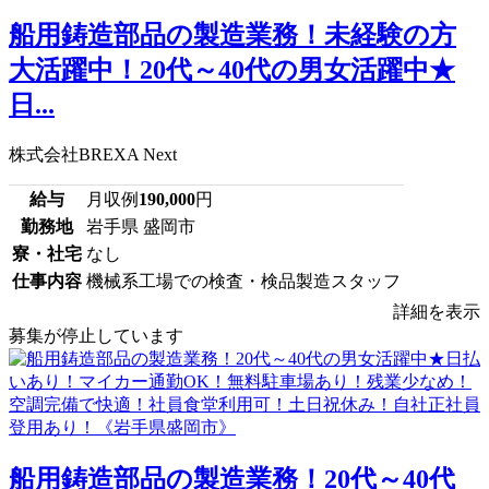
船用鋳造部品の製造業務！未経験の方
大活躍中！20代～40代の男女活躍中★
日...
株式会社BREXA Next
給与
月収例
190,000
円
勤務地
岩手県 盛岡市
寮・社宅
なし
仕事内容
機械系工場での検査・検品製造スタッフ
詳細を表示
募集が停止しています
船用鋳造部品の製造業務！20代～40代