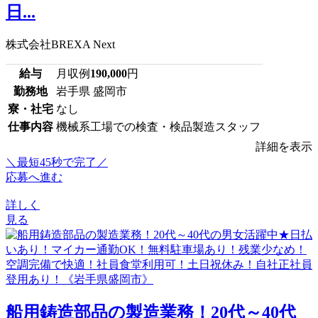
日...
株式会社BREXA Next
給与
月収例
190,000
円
勤務地
岩手県 盛岡市
寮・社宅
なし
仕事内容
機械系工場での検査・検品製造スタッフ
詳細を表示
＼最短45秒で完了／
応募へ進む
詳しく
見る
船用鋳造部品の製造業務！20代～40代