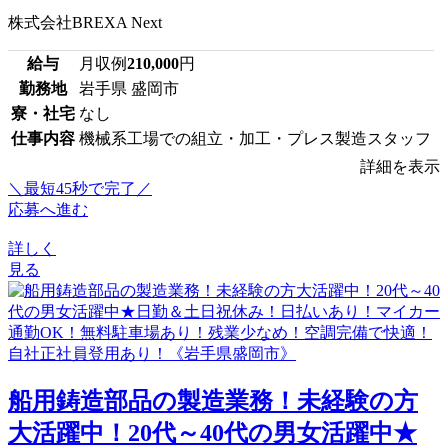
株式会社BREXA Next
給与
月収例
210,000
円
勤務地
岩手県 盛岡市
寮・社宅
なし
仕事内容
機械系工場での組立・加工・プレス製造スタッフ
詳細を表示
＼最短45秒で完了／
応募へ進む
詳しく
見る
船用鋳造部品の製造業務！未経験の方
大活躍中！20代～40代の男女活躍中★