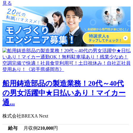
見る
船用鋳造部品の製造業務！20代～40代
の男女活躍中★日払いあり！マイカー
通...
株式会社BREXA Next
給与
月収例
210,000
円