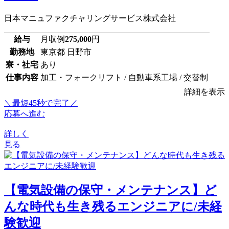
日本マニュファクチャリングサービス株式会社
給与
月収例
275,000
円
勤務地
東京都 日野市
寮・社宅
あり
仕事内容
加工・フォークリフト / 自動車系工場 / 交替制
詳細を表示
＼最短45秒で完了／
応募へ進む
詳しく
見る
【電気設備の保守・メンテナンス】ど
んな時代も生き残るエンジニアに/未経
験歓迎