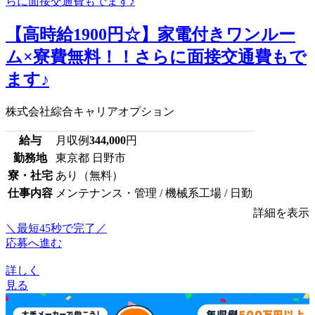
【高時給1900円☆】家電付きワンルー
ム×寮費無料！！さらに面接交通費もで
ます♪
株式会社綜合キャリアオプション
給与
月収例
344,000
円
勤務地
東京都 日野市
寮・社宅
あり（無料）
仕事内容
メンテナンス・管理 / 機械系工場 / 日勤
詳細を表示
＼最短45秒で完了／
応募へ進む
詳しく
見る