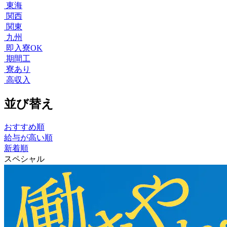
東海
関西
関東
九州
即入寮OK
期間工
寮あり
高収入
並び替え
おすすめ順
給与が高い順
新着順
スペシャル