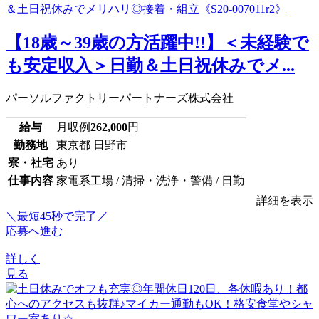
【18歳～39歳の方活躍中!!】＜未経験で
も安定収入＞日勤＆土日祝休みでメ...
パーソルファクトリーパートナーズ株式会社
給与
月収例
262,000
円
勤務地
東京都 日野市
寮・社宅
あり
仕事内容
家電系工場 / 清掃・洗浄・警備 / 日勤
詳細を表示
＼最短45秒で完了／
応募へ進む
詳しく
見る