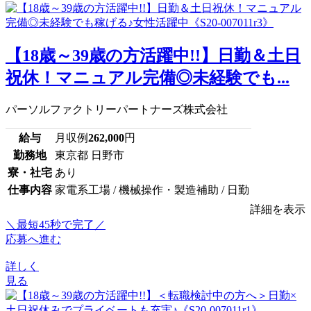
【18歳～39歳の方活躍中!!】日勤＆土日
祝休！マニュアル完備◎未経験でも...
パーソルファクトリーパートナーズ株式会社
給与
月収例
262,000
円
勤務地
東京都 日野市
寮・社宅
あり
仕事内容
家電系工場 / 機械操作・製造補助 / 日勤
詳細を表示
＼最短45秒で完了／
応募へ進む
詳しく
見る