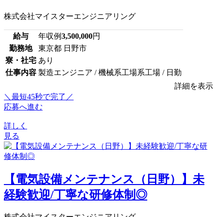
株式会社マイスターエンジニアリング
給与
年収例
3,500,000
円
勤務地
東京都 日野市
寮・社宅
あり
仕事内容
製造エンジニア / 機械系工場系工場 / 日勤
詳細を表示
＼最短45秒で完了／
応募へ進む
詳しく
見る
【電気設備メンテナンス（日野）】未
経験歓迎/丁寧な研修体制◎
株式会社マイスターエンジニアリング