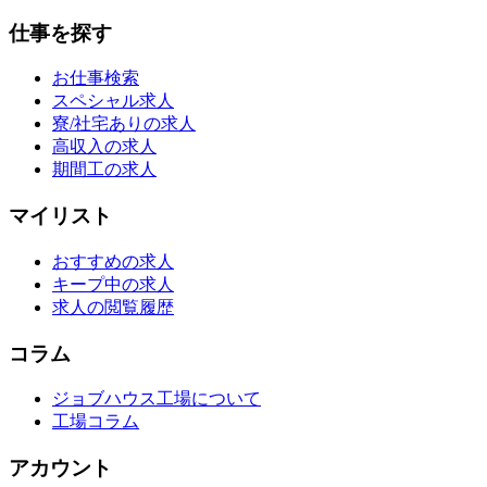
仕事を探す
お仕事検索
スペシャル求人
寮/社宅ありの求人
高収入の求人
期間工の求人
マイリスト
おすすめの求人
キープ中の求人
求人の閲覧履歴
コラム
ジョブハウス工場について
工場コラム
アカウント