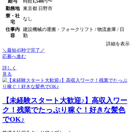
給与
時給
1,540
円〜
勤務地
東京都 日野市
寮・社
なし
宅
仕事内
建設機械の運搬・フォークリフト / 物流倉庫 / 日
容
勤
詳細を表示
＼最短45秒で完了／
応募へ進む
詳しく
見る
【未経験スタート大歓迎♪】高収入ワー
ク！残業でたっぷり稼ぐ！好きな髪色
でOK♪