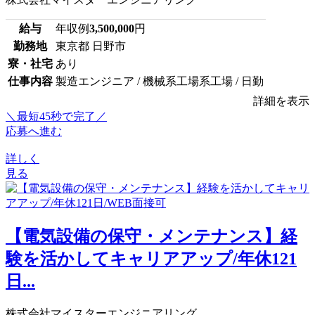
給与
年収例
3,500,000
円
勤務地
東京都 日野市
寮・社宅
あり
仕事内容
製造エンジニア / 機械系工場系工場 / 日勤
詳細を表示
＼最短45秒で完了／
応募へ進む
詳しく
見る
【電気設備の保守・メンテナンス】経
験を活かしてキャリアアップ/年休121
日...
株式会社マイスターエンジニアリング