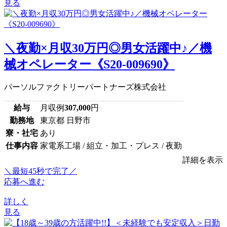
見る
＼夜勤×月収30万円◎男女活躍中♪／機
械オペレーター《S20-009690》
パーソルファクトリーパートナーズ株式会社
給与
月収例
307,000
円
勤務地
東京都 日野市
寮・社宅
あり
仕事内容
家電系工場 / 組立・加工・プレス / 夜勤
詳細を表示
＼最短45秒で完了／
応募へ進む
詳しく
見る