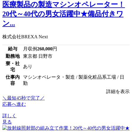
医療製品の製造マシンオペレーター！
20代～40代の男女活躍中★備品付きワ
ン...
株式会社BREXA Next
給与
月収例
260,000
円
勤務地
東京都 日野市
寮・社
あり
宅
仕事内
マシンオペレータ・製造 / 製薬化粧品系工場 / 日
容
勤
詳細を表示
＼最短45秒で完了／
応募へ進む
詳しく
見る