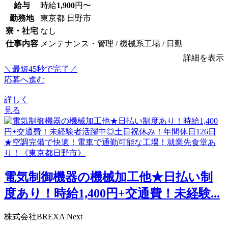
給与
時給
1,900
円〜
勤務地
東京都 日野市
寮・社宅
なし
仕事内容
メンテナンス・管理 / 機械系工場 / 日勤
詳細を表示
＼最短45秒で完了／
応募へ進む
詳しく
見る
電気制御機器の機械加工他★日払い制
度あり！時給1,400円+交通費！未経験...
株式会社BREXA Next