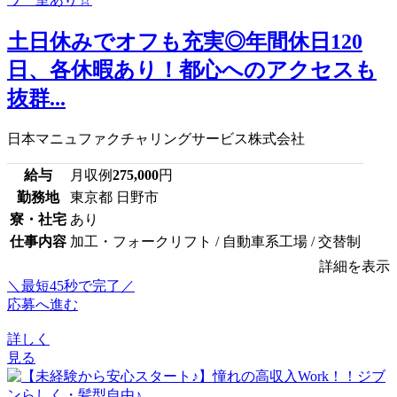
土日休みでオフも充実◎年間休日120
日、各休暇あり！都心へのアクセスも
抜群...
日本マニュファクチャリングサービス株式会社
給与
月収例
275,000
円
勤務地
東京都 日野市
寮・社宅
あり
仕事内容
加工・フォークリフト / 自動車系工場 / 交替制
詳細を表示
＼最短45秒で完了／
応募へ進む
詳しく
見る