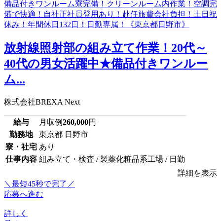
放射線照射部の組み立て作業！20代～
40代の男女活躍中★備品付きワンルー
ム...
株式会社BREXA Next
給与
月収例
260,000
円
勤務地
東京都 日野市
寮・社宅
あり
仕事内容
組み立て・検査 / 製薬化粧品系工場 / 日勤
詳細を表示
＼最短45秒で完了／
応募へ進む
詳しく