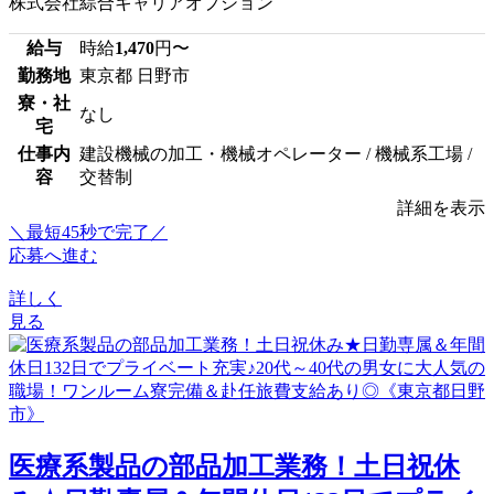
株式会社綜合キャリアオプション
給与
時給
1,470
円〜
勤務地
東京都 日野市
寮・社
なし
宅
仕事内
建設機械の加工・機械オペレーター / 機械系工場 /
容
交替制
詳細を表示
＼最短45秒で完了／
応募へ進む
詳しく
見る
医療系製品の部品加工業務！土日祝休