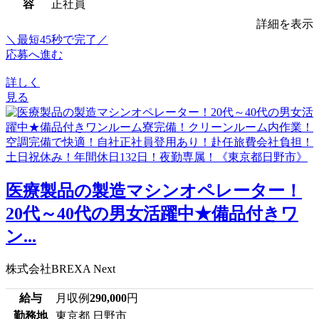
容
正社員
詳細を表示
＼最短45秒で完了／
応募へ進む
詳しく
見る
医療製品の製造マシンオペレーター！
20代～40代の男女活躍中★備品付きワ
ン...
株式会社BREXA Next
給与
月収例
290,000
円
勤務地
東京都 日野市