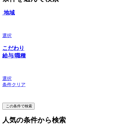
地域
選択
こだわり
給与/職種
選択
条件クリア
この条件で検索
人気の条件から検索