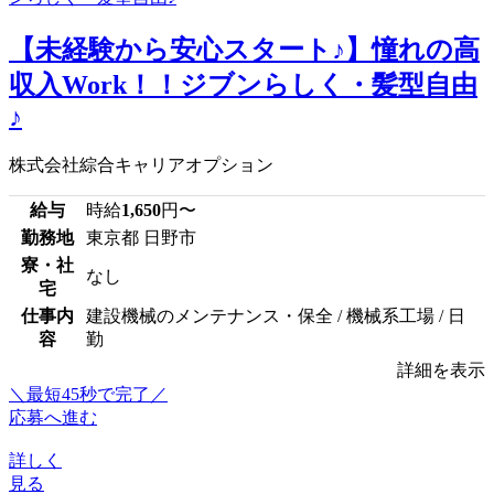
【未経験から安心スタート♪】憧れの高
収入Work！！ジブンらしく・髪型自由
♪
株式会社綜合キャリアオプション
給与
時給
1,650
円〜
勤務地
東京都 日野市
寮・社
なし
宅
仕事内
建設機械のメンテナンス・保全 / 機械系工場 / 日
容
勤
詳細を表示
＼最短45秒で完了／
応募へ進む
詳しく
見る