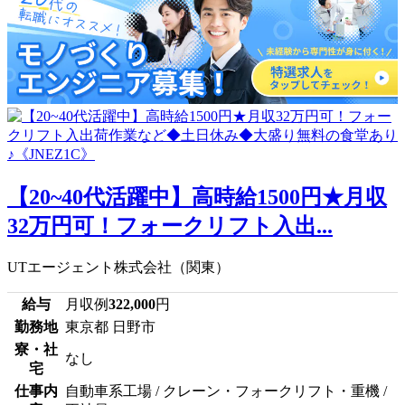
【20~40代活躍中】高時給1500円★月収
32万円可！フォークリフト入出...
UTエージェント株式会社（関東）
給与
月収例
322,000
円
勤務地
東京都 日野市
寮・社
なし
宅
仕事内
自動車系工場 / クレーン・フォークリフト・重機 /