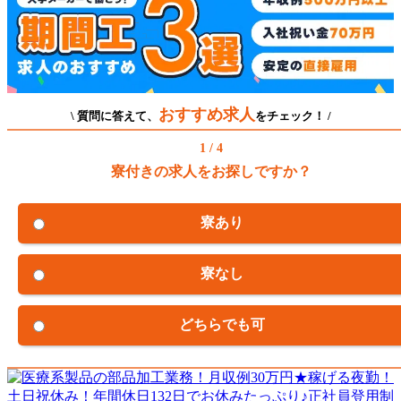
おすすめ求人
\ 質問に答えて、
をチェック！ /
1 / 4
寮付きの求人をお探しですか？
寮あり
寮なし
どちらでも可