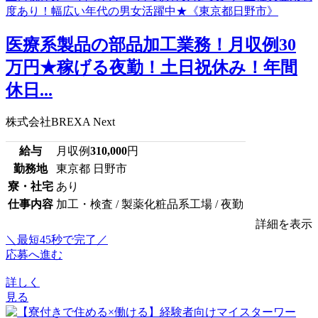
医療系製品の部品加工業務！月収例30
万円★稼げる夜勤！土日祝休み！年間
休日...
株式会社BREXA Next
給与
月収例
310,000
円
勤務地
東京都 日野市
寮・社宅
あり
仕事内容
加工・検査 / 製薬化粧品系工場 / 夜勤
詳細を表示
＼最短45秒で完了／
応募へ進む
詳しく
見る