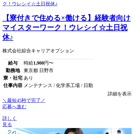
【寮付きで住める×働ける】経験者向け
マイスターワーク！ウレシイ☆土日祝
休♪
株式会社綜合キャリアオプション
給与
時給
1,900
円〜
勤務地
東京都 日野市
寮・社宅
あり
仕事内容
メンテナンス / 化学系工場 / 日勤
詳細を表示
＼最短45秒で完了／
応募へ進む
詳しく
見る