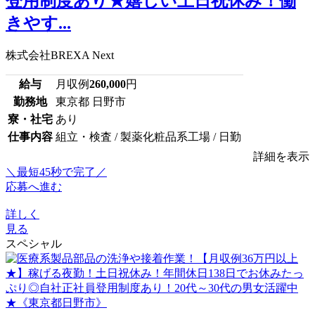
登用制度あり★嬉しい土日祝休み！働
きやす...
株式会社BREXA Next
給与
月収例
260,000
円
勤務地
東京都 日野市
寮・社宅
あり
仕事内容
組立・検査 / 製薬化粧品系工場 / 日勤
詳細を表示
＼最短45秒で完了／
応募へ進む
詳しく
見る
スペシャル