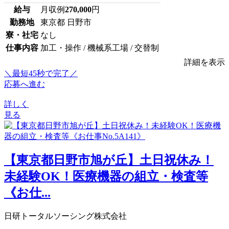
給与
月収例
270,000
円
勤務地
東京都 日野市
寮・社宅
なし
仕事内容
加工・操作 / 機械系工場 / 交替制
詳細を表示
＼最短45秒で完了／
応募へ進む
詳しく
見る
【東京都日野市旭が丘】土日祝休み！
未経験OK！医療機器の組立・検査等
《お仕...
日研トータルソーシング株式会社