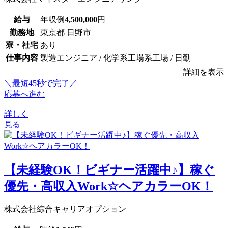
給与
年収例
4,500,000
円
勤務地
東京都 日野市
寮・社宅
あり
仕事内容
製造エンジニア / 化学系工場系工場 / 日勤
詳細を表示
＼最短45秒で完了／
応募へ進む
詳しく
見る
【未経験OK！ビギナー活躍中♪】稼ぐ
優先・高収入Work☆ヘアカラーOK！
株式会社綜合キャリアオプション