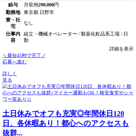
給与
月収例
290,000
円
勤務地
東京都 日野市
寮・社
なし
宅
仕事内
組立・機械オペレーター / 製薬化粧品系工場 / 日
容
勤
詳細を表示
＼最短45秒で完了／
応募へ進む
詳しく
見る
土日休みでオフも充実◎年間休日120
日、各休暇あり！都心へのアクセスも
抜群...