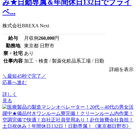
み★日勤専属＆年間休日132日でプライ
ベ...
株式会社BREXA Next
給与
月収例
260,000
円
勤務地
東京都 日野市
寮・社宅
あり
仕事内容
加工・検査 / 製薬化粧品系工場 / 日勤
詳細を表示
＼最短45秒で完了／
応募へ進む
詳しく
見る