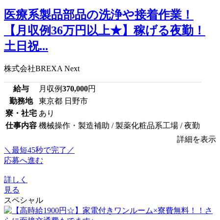
医療系製品部品の洗浄や接着作業！
【月収例36万円以上★】稼げる夜勤！
土日祝...
株式会社BREXA Next
給与
月収例
370,000
円
勤務地
東京都 日野市
寮・社宅
あり
仕事内容
機械操作・製造補助 / 製薬化粧品系工場 / 夜勤
詳細を表示
＼最短45秒で完了／
応募へ進む
詳しく
見る
スペシャル