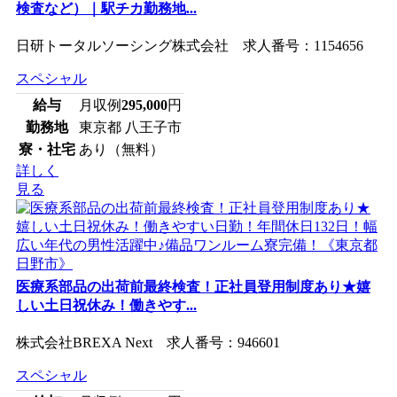
検査など）｜駅チカ勤務地...
日研トータルソーシング株式会社 求人番号：1154656
スペシャル
給与
月収例
295,000
円
勤務地
東京都 八王子市
寮・社宅
あり（無料）
詳しく
見る
医療系部品の出荷前最終検査！正社員登用制度あり★嬉
しい土日祝休み！働きやす...
株式会社BREXA Next 求人番号：946601
スペシャル