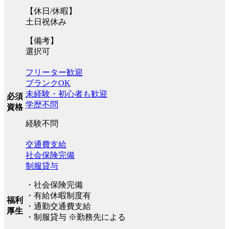
【休日/休暇】
土日祝休み
【備考】
選択可
フリーター歓迎
ブランクOK
未経験・初心者も歓迎
必須
学歴不問
資格
経験不問
交通費支給
社会保険完備
制服貸与
・社会保険完備
・有給休暇制度有
福利
・通勤交通費支給
厚生
・制服貸与 ※勤務先による