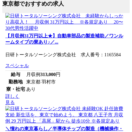
東京都でおすすめの求人
【月収例31万円以上★】自動車部品の製造補助／ワンル
ームタイプの寮あり♪／...
日研トータルソーシング株式会社 求人番号：1165584
スペシャル
給与
月収例
313,000
円
勤務地
東京都 羽村市
寮・社宅
あり
詳しく
見る
＼憧れの東京暮らし／半導体チップの製造（機械操作・