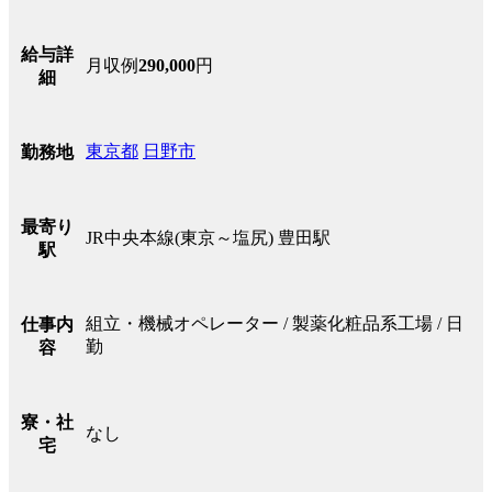
給与詳
月収例
290,000
円
細
東京都
日野市
勤務地
最寄り
JR中央本線(東京～塩尻) 豊田駅
駅
組立・機械オペレーター / 製薬化粧品系工場 / 日
仕事内
勤
容
寮・社
なし
宅