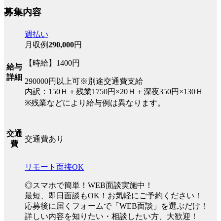
募集内容
週払い
月収例
290,000
円
【時給】1400円
給与
詳細
290000円以上可※別途交通費支給
内訳：150Ｈ＋残業1750円×20Ｈ＋深夜350円×130Ｈ
※残業などにより給与例は異なります。
交通
交通費あり
費
リモート面接OK
◎スマホで簡単！WEB面談実施中！
最短、即日面談もOK！お気軽にご予約ください！
応募後に届くフォームで「WEB面談」を選ぶだけ！
詳しい内容を知りたい・相談したい方、大歓迎！