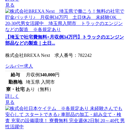
見る
【埼玉で社宅費無料×月収例34万円】トラックのエンジン
部品などの製造｜土日...
株式会社BREXA Next 求人番号：782242
シルバー求人
給与
月収例
340,000
円
勤務地
埼玉県 入間市
寮・社宅
あり（無料）
詳しく
見る