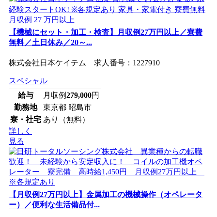
【機械にセット・加工・検査】月収例27万円以上／寮費
無料／土日休み／20～...
株式会社日本ケイテム 求人番号：1227910
スペシャル
給与
月収例
279,000
円
勤務地
東京都 昭島市
寮・社宅
あり（無料）
詳しく
見る
【月収例27万円以上】金属加工の機械操作（オペレータ
ー）／便利な生活備品付...