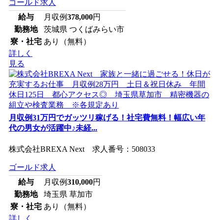
ゴールド求人
給与
月収例
378,000
円
勤務地
茨城県 つくばみらい市
寮・社宅
あり（無料）
詳しく
見る
月収例31万円でガッツリ稼げる！社宅費無料！幅広い年
代の男女が活躍中♪未経...
株式会社BREXA Next 求人番号：508033
ゴールド求人
給与
月収例
310,000
円
勤務地
埼玉県 草加市
寮・社宅
あり（無料）
詳しく