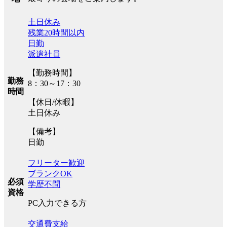
土日休み
残業20時間以内
日勤
派遣社員
【勤務時間】
勤務
8：30～17：30
時間
【休日/休暇】
土日休み
【備考】
日勤
フリーター歓迎
ブランクOK
必須
学歴不問
資格
PC入力できる方
交通費支給