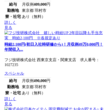
給与
月収例
409,000
円
勤務地
東京都 羽村市
寮・社宅
あり（無料）
詳しく
見る
時給2,100円(初日入社時研修から)！月収例49万0,000円！
年間収入...
フジ技研株式会社 西東京支店・関東支店 求人番号：
1027235
スペシャル
給与
月収例
490,000
円
勤務地
東京都 羽村市
寮・社宅
あり（無料）
詳しく
見る