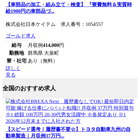
【車部品の加工・組み立て・検査】 『寮費無料＆実質時
給1900円の車部品づ...
株式会社日本ケイテム 求人番号：1054557
ゴールド求人
給与
月収例
414,000
円
勤務地
群馬県 大泉町
寮・社宅
あり（無料）
詳しく
見る
全国のおすすめ求人
【スピード選考！履歴書不要☆】トヨタ自動車九州の自
動車製造｜月収例37万円...