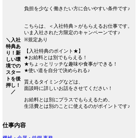
負担を少なく働きたい方に合いやすい条件です♪
こちらは、＜入社特典＞がもらえるお仕事です。
いま入社された方限定のキャンペーンです♪
※規定あり
＼入社
特典あ
【入社特典のポイント★】
り！新
★お給料とは別でもらえる！
しい環
★ちょっとリッチな趣味や食事ができる！
境での
★使い道を自分で決められる♪
スター
トを後
貰えるタイミングなどは、
押し！
面談時に詳しいお話をさせてください！
／
お給料とは別にプラスでもらえるため、
生活費とは別のことに使えるのがポイントです♪
仕事内容
機械・金属・鉄鋼
事務