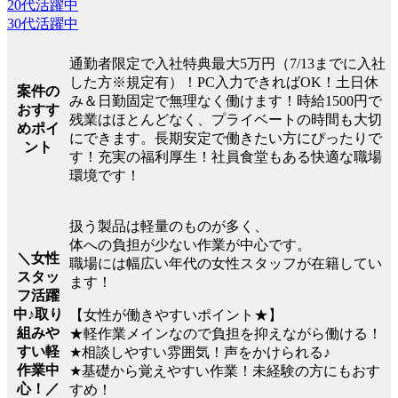
20代活躍中
30代活躍中
通勤者限定で入社特典最大5万円（7/13までに入社
した方※規定有）！PC入力できればOK！土日休
案件の
み＆日勤固定で無理なく働けます！時給1500円で
おすす
残業はほとんどなく、プライベートの時間も大切
めポイ
にできます。長期安定で働きたい方にぴったりで
ント
す！充実の福利厚生！社員食堂もある快適な職場
環境です！
扱う製品は軽量のものが多く、
体への負担が少ない作業が中心です。
＼女性
職場には幅広い年代の女性スタッフが在籍してい
スタッ
ます！
フ活躍
中♪取り
【女性が働きやすいポイント★】
組みや
★軽作業メインなので負担を抑えながら働ける！
すい軽
★相談しやすい雰囲気！声をかけられる♪
作業中
★基礎から覚えやすい作業！未経験の方にもおす
心！／
すめ！