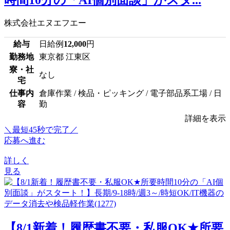
株式会社エヌエフエー
給与
日給例
12,000
円
勤務地
東京都 江東区
寮・社
なし
宅
仕事内
倉庫作業 / 検品・ピッキング / 電子部品系工場 / 日
容
勤
詳細を表示
＼最短45秒で完了／
応募へ進む
詳しく
見る
【8/1新着！履歴書不要・私服OK★所要