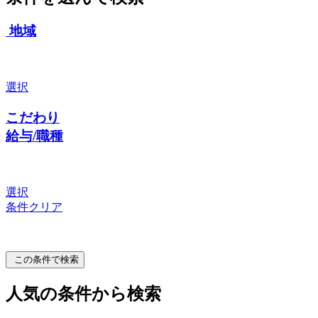
地域
選択
こだわり
給与/職種
選択
条件クリア
この条件で検索
人気の条件から検索