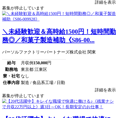
詳細を表示
募集が停止しています
＼未経験歓迎＆高時給1500円！短時間勤
務◎／和菓子製造補助《S86-00...
パーソルファクトリーパートナーズ株式会社 関東
給与
月収例
150,000
円
勤務地
東京都 江東区
寮・社宅
なし
仕事内容
製造 / 食品系工場 / 日勤
詳細を表示
募集が停止しています