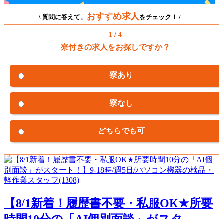
おすすめ求人
\ 質問に答えて、
をチェック！ /
1 / 4
寮付きの求人をお探しですか？
寮あり
寮なし
どちらでも可
【8/1新着！履歴書不要・私服OK★所要
時間10分の「AI個別面談」がスタ...