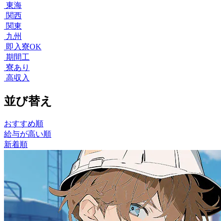
東海
関西
関東
九州
即入寮OK
期間工
寮あり
高収入
並び替え
おすすめ順
給与が高い順
新着順