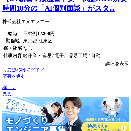
時間10分の「AI個別面談」がスタ...
株式会社エヌエフエー
給与
日給例
12,800
円
勤務地
東京都 江東区
寮・社宅
なし
仕事内容
軽作業・管理 / 電子部品系工場 / 日勤
詳細を表示
＼最短45秒で完了／
応募へ進む
詳しく
見る