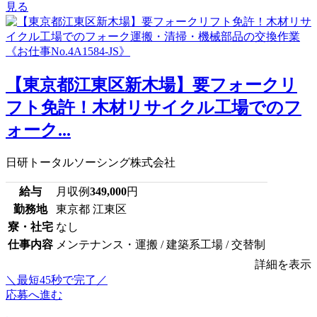
見る
【東京都江東区新木場】要フォークリ
フト免許！木材リサイクル工場でのフ
ォーク...
日研トータルソーシング株式会社
給与
月収例
349,000
円
勤務地
東京都 江東区
寮・社宅
なし
仕事内容
メンテナンス・運搬 / 建築系工場 / 交替制
詳細を表示
＼最短45秒で完了／
応募へ進む