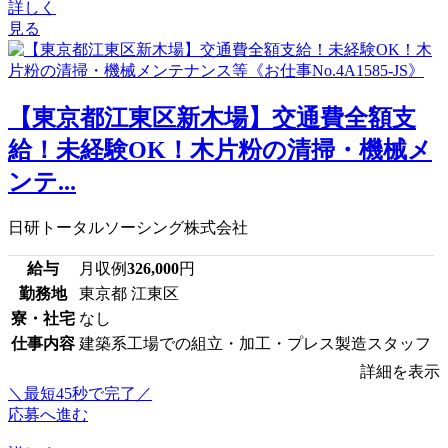
詳しく
見る
【東京都江東区新木場】交通費全額支
給！未経験OK！木片粉の清掃・機械メ
ンテ...
日研トータルソーシング株式会社
給与
月収例
326,000
円
勤務地
東京都 江東区
寮・社宅
なし
仕事内容
建築系工場での組立・加工・プレス製造スタッフ
詳細を表示
＼最短45秒で完了／
応募へ進む