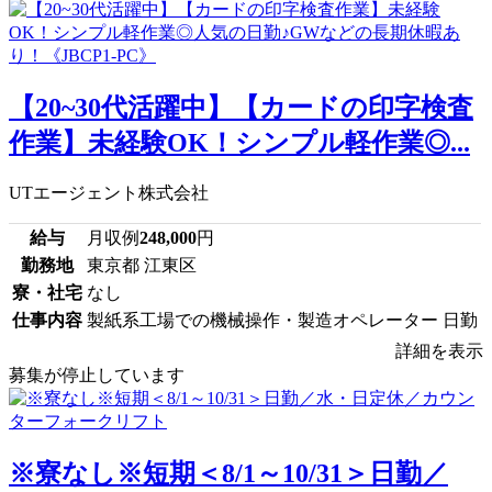
【20~30代活躍中】【カードの印字検査
作業】未経験OK！シンプル軽作業◎...
UTエージェント株式会社
給与
月収例
248,000
円
勤務地
東京都 江東区
寮・社宅
なし
仕事内容
製紙系工場での機械操作・製造オペレーター 日勤
詳細を表示
募集が停止しています
※寮なし※短期＜8/1～10/31＞日勤／