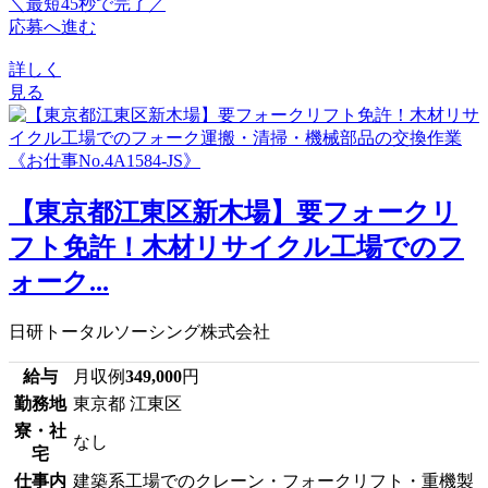
＼最短45秒で完了／
応募へ進む
詳しく
見る
【東京都江東区新木場】要フォークリ
フト免許！木材リサイクル工場でのフ
ォーク...
日研トータルソーシング株式会社
給与
月収例
349,000
円
勤務地
東京都 江東区
寮・社
なし
宅
仕事内
建築系工場でのクレーン・フォークリフト・重機製