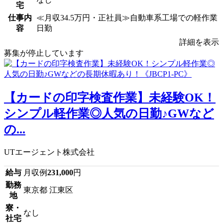
宅
仕事内
≪月収34.5万円・正社員≫自動車系工場での軽作業
容
日勤
詳細を表示
募集が停止しています
【カードの印字検査作業】未経験OK！
シンプル軽作業◎人気の日勤♪GWなど
の...
UTエージェント株式会社
給与
月収例
231,000
円
勤務
東京都 江東区
地
寮・
なし
社宅