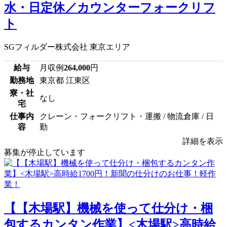
水・日定休／カウンターフォークリフ
ト
SGフィルダー株式会社 東京エリア
給与
月収例
264,000
円
勤務地
東京都 江東区
寮・社
なし
宅
仕事内
クレーン・フォークリフト・運搬 / 物流倉庫 / 日
容
勤
詳細を表示
募集が停止しています
【【木場駅】機械を使って仕分け・梱
包するカンタン作業】<木場駅>高時給