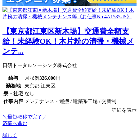
【東京都江東区新木場】交通費全額支
給！未経験OK！木片粉の清掃・機械メ
ンテ...
日研トータルソーシング株式会社
給与
月収例
326,000
円
勤務地
東京都 江東区
寮・社宅
なし
仕事内容
メンテナンス・運搬 / 建築系工場 / 交替制
詳細を表示
＼最短45秒で完了／
応募へ進む
詳しく