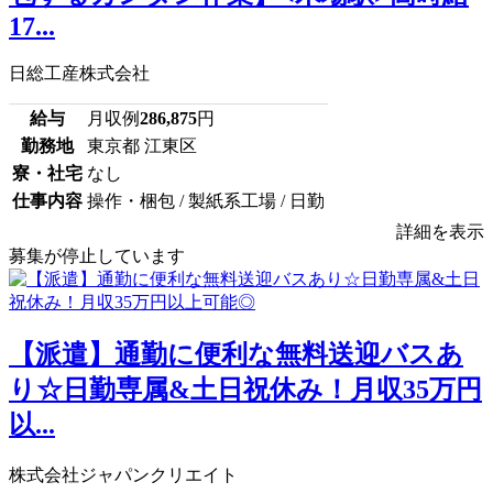
17...
日総工産株式会社
給与
月収例
286,875
円
勤務地
東京都 江東区
寮・社宅
なし
仕事内容
操作・梱包 / 製紙系工場 / 日勤
詳細を表示
募集が停止しています
【派遣】通勤に便利な無料送迎バスあ
り☆日勤専属&土日祝休み！月収35万円
以...
株式会社ジャパンクリエイト