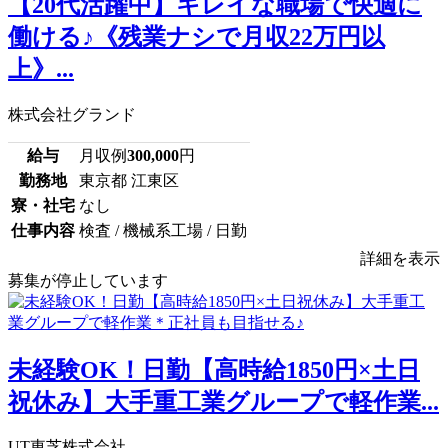
【20代活躍中】キレイな職場で快適に
働ける♪《残業ナシで月収22万円以
上》...
株式会社グランド
給与
月収例
300,000
円
勤務地
東京都 江東区
寮・社宅
なし
仕事内容
検査 / 機械系工場 / 日勤
詳細を表示
募集が停止しています
未経験OK！日勤【高時給1850円×土日
祝休み】大手重工業グループで軽作業...
UT東芝株式会社