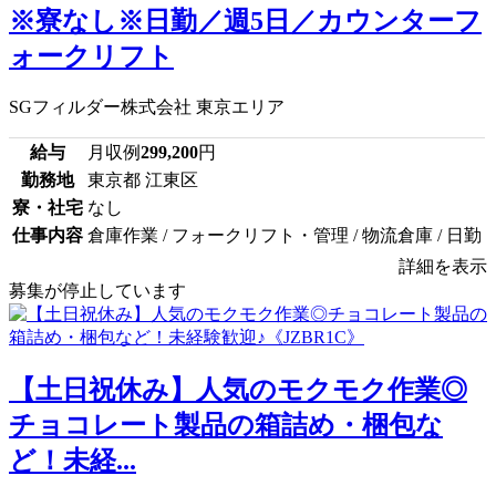
※寮なし※日勤／週5日／カウンターフ
ォークリフト
SGフィルダー株式会社 東京エリア
給与
月収例
299,200
円
勤務地
東京都 江東区
寮・社宅
なし
仕事内容
倉庫作業 / フォークリフト・管理 / 物流倉庫 / 日勤
詳細を表示
募集が停止しています
【土日祝休み】人気のモクモク作業◎
チョコレート製品の箱詰め・梱包な
ど！未経...