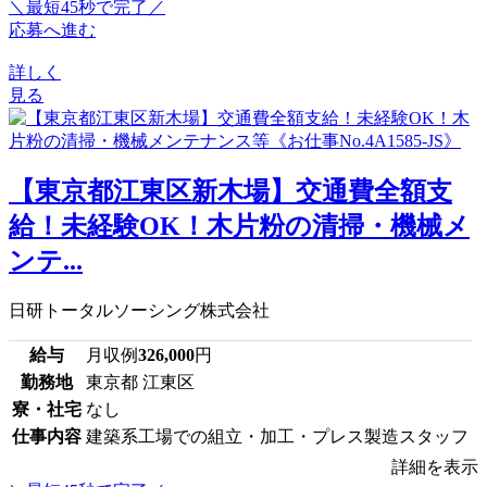
＼最短45秒で完了／
応募へ進む
詳しく
見る
【東京都江東区新木場】交通費全額支
給！未経験OK！木片粉の清掃・機械メ
ンテ...
日研トータルソーシング株式会社
給与
月収例
326,000
円
勤務地
東京都 江東区
寮・社宅
なし
仕事内容
建築系工場での組立・加工・プレス製造スタッフ
詳細を表示