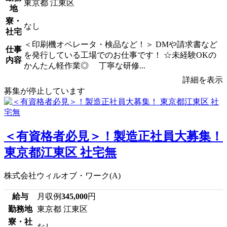
東京都 江東区
地
寮・
なし
社宅
＜印刷機オペレータ・検品など！＞ DMや請求書など
仕事
を発行している工場でのお仕事です！ ☆未経験OKの
内容
かんたん軽作業◎ 丁寧な研修...
詳細を表示
募集が停止しています
＜有資格者必見＞！製造正社員大募集！
東京都江東区 社宅無
株式会社ウィルオブ・ワーク(A)
給与
月収例
345,000
円
勤務地
東京都 江東区
寮・社
なし