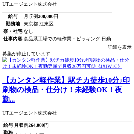
UTエージェント株式会社
給与
月収例
200,000
円
勤務地
東京都 江東区
寮・社宅
なし
仕事内容
食品系工場での軽作業・ピッキング 日勤
詳細を表示
募集が停止しています
【カンタン軽作業】駅チカ徒歩10分♪印
刷物の検品・仕分け！未経験OK！夜
勤...
UTエージェント株式会社
給与
月収例
264,000
円
勤務