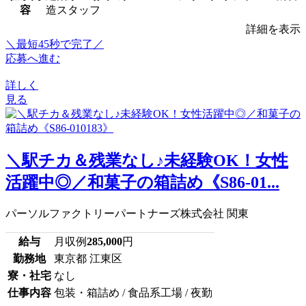
容
造スタッフ
詳細を表示
＼最短45秒で完了／
応募へ進む
詳しく
見る
＼駅チカ＆残業なし♪未経験OK！女性
活躍中◎／和菓子の箱詰め《S86-01...
パーソルファクトリーパートナーズ株式会社 関東
給与
月収例
285,000
円
勤務地
東京都 江東区
寮・社宅
なし
仕事内容
包装・箱詰め / 食品系工場 / 夜勤