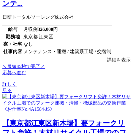
ンテ...
日研トータルソーシング株式会社
給与
月収例
326,000
円
勤務地
東京都 江東区
寮・社宅
なし
仕事内容
メンテナンス・運搬 / 建築系工場 / 交替制
詳細を表示
＼最短45秒で完了／
応募へ進む
詳しく
見る
【東京都江東区新木場】要フォークリ
フト免許！木材リサイクル工場でのフ