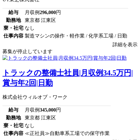
給与
月収例
296,000
円
勤務地
東京都 江東区
寮・社宅
なし
仕事内容
製造マシンの操作・軽作業 / 化学系工場 / 日勤
詳細を表示
募集が停止しています
トラックの整備士社員|月収例34.5万円|
賞与年2回|日勤
株式会社ウィルオブ・ワーク
給与
月収例
345,000
円
勤務地
東京都 江東区
寮・社宅
なし
仕事内容
≪正社員≫自動車系工場での保守作業