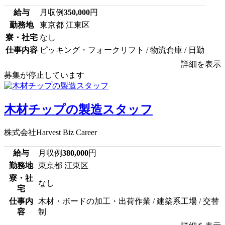
給与
月収例
350,000
円
勤務地
東京都 江東区
寮・社宅
なし
仕事内容
ピッキング・フォークリフト / 物流倉庫 / 日勤
詳細を表示
募集が停止しています
木材チップの製造スタッフ
株式会社Harvest Biz Career
給与
月収例
380,000
円
勤務地
東京都 江東区
寮・社
なし
宅
仕事内
木材・ボードの加工・出荷作業 / 建築系工場 / 交替
容
制