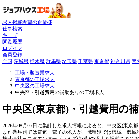
求人掲載希望の企業様
仕事検索
キープ
閲覧履歴
ログイン
会員登録
全国
茨城県
栃木県
群馬県
埼玉県
千葉県
東京都
神奈川県
寮
工場・製造業求人
東京都の工場求人
中央区の工場求人
中央区・引越費用の補助ありの工場求人
中央区(東京都)・引越費用の補
2026年08月05日に集計した求人情報によると、中央区(東京都
また業界別では電気・電子の求人が、職種別では機械・機械
株式会社ヨコタエンタープライズ(製造)の求人も掲載されて