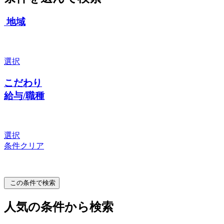
地域
選択
こだわり
給与/職種
選択
条件クリア
この条件で検索
人気の条件から検索