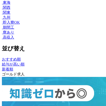
東海
関西
関東
九州
即入寮OK
期間工
寮あり
高収入
並び替え
おすすめ順
給与が高い順
新着順
ゴールド求人