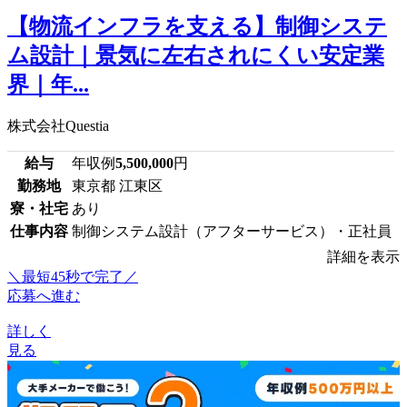
【物流インフラを支える】制御システ
ム設計｜景気に左右されにくい安定業
界｜年...
株式会社Questia
給与
年収例
5,500,000
円
勤務地
東京都 江東区
寮・社宅
あり
仕事内容
制御システム設計（アフターサービス）・正社員
詳細を表示
＼最短45秒で完了／
応募へ進む
詳しく
見る