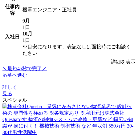
仕事内
機電エンジニア・正社員
容
9月
1日
10月
入社日
1日
※目安になります、表記なしは面接時にご相談く
ださい
詳細を表示
＼最短45秒で完了／
応募へ進む
詳しく
見る
スペシャル