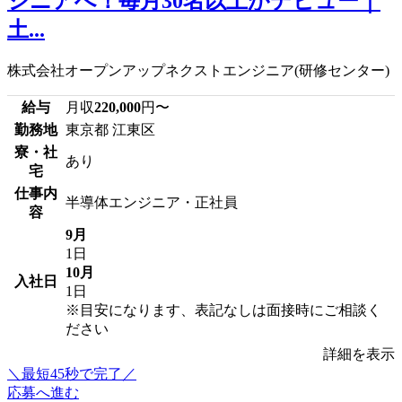
ジニアへ！毎月30名以上がデビュー｜
土...
株式会社オープンアップネクストエンジニア(研修センター)
給与
月収
220,000
円〜
勤務地
東京都 江東区
寮・社
あり
宅
仕事内
半導体エンジニア・正社員
容
9月
1日
10月
入社日
1日
※目安になります、表記なしは面接時にご相談く
ださい
詳細を表示
＼最短45秒で完了／
応募へ進む