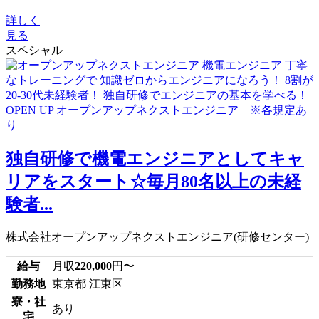
詳しく
見る
スペシャル
独自研修で機電エンジニアとしてキャ
リアをスタート☆毎月80名以上の未経
験者...
株式会社オープンアップネクストエンジニア(研修センター)
給与
月収
220,000
円〜
勤務地
東京都 江東区
寮・社
あり
宅