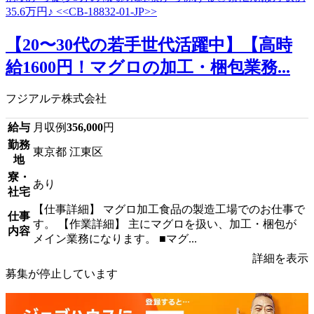
【20〜30代の若手世代活躍中】【高時
給1600円！マグロの加工・梱包業務...
フジアルテ株式会社
給与
月収例
356,000
円
勤務
東京都 江東区
地
寮・
あり
社宅
【仕事詳細】 マグロ加工食品の製造工場でのお仕事で
仕事
す。 【作業詳細】 主にマグロを扱い、加工・梱包が
内容
メイン業務になります。 ■マグ...
詳細を表示
募集が停止しています