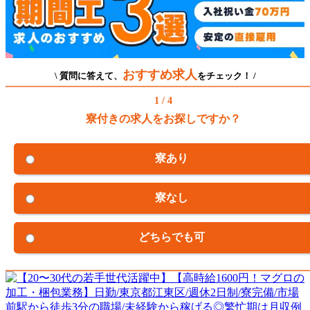
おすすめ求人
\ 質問に答えて、
をチェック！ /
1 / 4
寮付きの求人をお探しですか？
寮あり
寮なし
どちらでも可