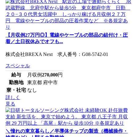
【月収例27万円◎】電線やケーブルの部品の組付け・圧
着／土日祝休みでオフも...
株式会社BREXA Next 求人番号：G08-5742-01
スペシャル
給与
月収例
270,000
円
勤務地
東京都 府中市
寮・社宅
なし
詳しく
見る
＼憧れの東京暮らし／半導体チップの製造（機械操作・