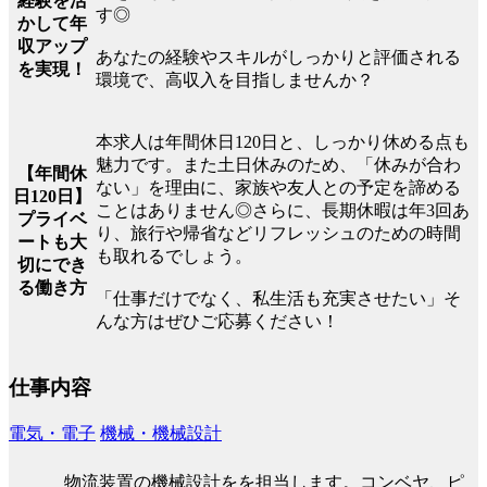
経験を活
す◎
かして年
収アップ
あなたの経験やスキルがしっかりと評価される
を実現！
環境で、高収入を目指しませんか？
本求人は年間休日120日と、しっかり休める点も
魅力です。また土日休みのため、「休みが合わ
【年間休
ない」を理由に、家族や友人との予定を諦める
日120日】
ことはありません◎さらに、長期休暇は年3回あ
プライベ
り、旅行や帰省などリフレッシュのための時間
ートも大
も取れるでしょう。
切にでき
る働き方
「仕事だけでなく、私生活も充実させたい」そ
んな方はぜひご応募ください！
仕事内容
電気・電子
機械・機械設計
物流装置の機械設計をを担当します。コンベヤ、ピ