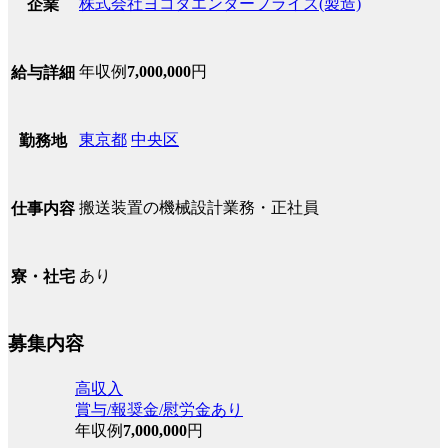
株式会社ヨコタエンタープライズ(製造)
企業
年収例
7,000,000
円
給与詳細
東京都
中央区
勤務地
搬送装置の機械設計業務・正社員
仕事内容
あり
寮・社宅
募集内容
高収入
賞与/報奨金/慰労金あり
年収例
7,000,000
円