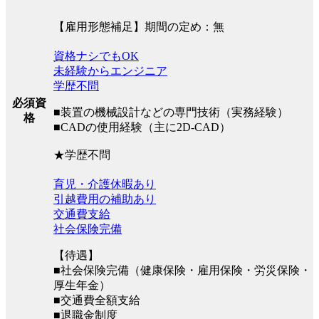
【雇用形態補足】期間の定め：無
資格ナシでもOK
未経験からエンジニア
学歴不問
必須資
■装置の機械設計などの専門技術（実務経験）
格
■CADの使用経験（主に2D-CAD）
★学歴不問
育児・介護休暇あり
引越費用の補助あり
交通費支給
社会保険完備
【待遇】
■社会保険完備（健康保険・雇用保険・労災保険・
厚生年金）
■交通費全額支給
■退職金制度