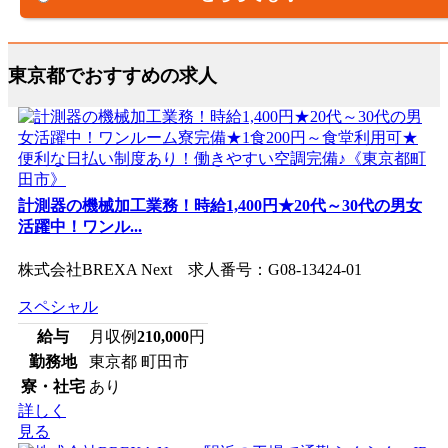
東京都でおすすめの求人
計測器の機械加工業務！時給1,400円★20代～30代の男女
活躍中！ワンル...
株式会社BREXA Next 求人番号：G08-13424-01
スペシャル
給与
月収例
210,000
円
勤務地
東京都 町田市
寮・社宅
あり
詳しく
見る