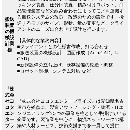
ッキング装置、仕分け装置、積み付けロボット、商
品管理装置などの組み合わせによってモノを運搬す
る搬送システムの改良・改造のための設計です。搬
搬送
送するモノのサイズ、形状、量の変更など、クライ
装置
アントのニーズに合わせて設計を行います。
の機
械設
【具体的な業務内容】
計業
■クライアントとの仕様書作成、打ち合わせ
務
■搬送装置の機械設計、図面作成（Auto-CAD、i-
CAD）
■新規設備の立ち上げ、既存設備の改造・調整
■ロボット制御、システム対応 など
『株
式会
『株式会社ヨコタエンタープライズ』は愛知県名古
社ヨ
屋市を拠点に、製造アウトソーシング・物流・ITエ
コタ
ンジニアリングの3つの事業を柱として手掛けている
エン
企業です。製造業を中心に、物流ネットワークの構
ター
築や人材サービス、技術支援までを一貫して提供
プラ