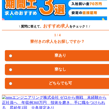
おすすめ求人
\ 質問に答えて、
をチェック！ /
1 / 4
寮付きの求人をお探しですか？
寮あり
寮なし
どちらでも可