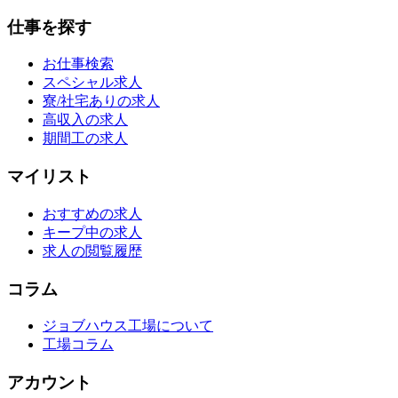
仕事を探す
お仕事検索
スペシャル求人
寮/社宅ありの求人
高収入の求人
期間工の求人
マイリスト
おすすめの求人
キープ中の求人
求人の閲覧履歴
コラム
ジョブハウス工場について
工場コラム
アカウント