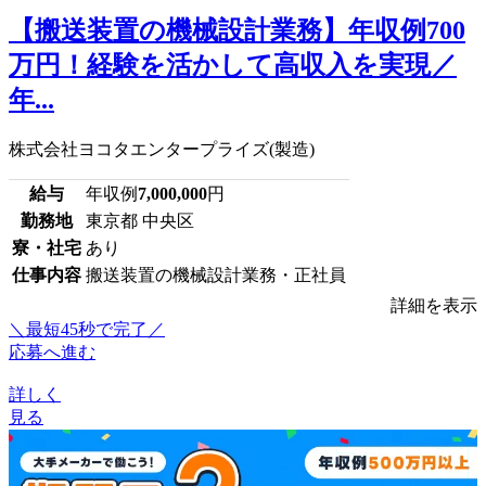
【搬送装置の機械設計業務】年収例700
万円！経験を活かして高収入を実現／
年...
株式会社ヨコタエンタープライズ(製造)
給与
年収例
7,000,000
円
勤務地
東京都 中央区
寮・社宅
あり
仕事内容
搬送装置の機械設計業務・正社員
詳細を表示
＼最短45秒で完了／
応募へ進む
詳しく
見る