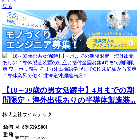
見る
【18～39歳の男女活躍中】4月までの期
間限定・海外出張ありの半導体製造装...
株式会社ウイルテック
給与
月収例
539,590
円
勤務
東京都 中央区