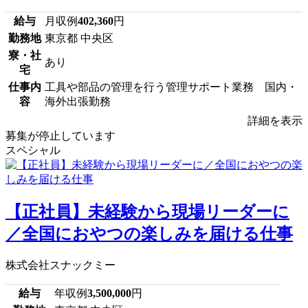
給与
月収例
402,360
円
勤務地
東京都 中央区
寮・社
あり
宅
仕事内
工具や部品の管理を行う管理サポート業務 国内・
容
海外出張勤務
詳細を表示
募集が停止しています
スペシャル
【正社員】未経験から現場リーダーに
／全国におやつの楽しみを届ける仕事
株式会社スナックミー
給与
年収例
3,500,000
円