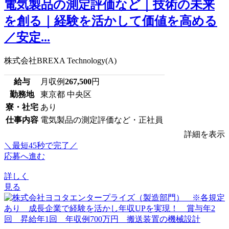
電気製品の測定評価など｜技術の未来
を創る｜経験を活かして価値を高める
／安定...
株式会社BREXA Technology(A)
給与
月収例
267,500
円
勤務地
東京都 中央区
寮・社宅
あり
仕事内容
電気製品の測定評価など・正社員
詳細を表示
＼最短45秒で完了／
応募へ進む
詳しく
見る