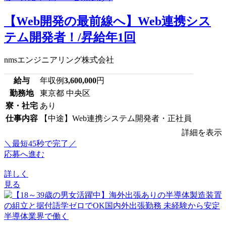
【Web開発の最前線へ】Web連携シス
テム開発者！/昇給年1回
nmsエンジニアリング株式会社
給与
年収例
3,600,000
円
勤務地
東京都 中央区
寮・社宅
あり
仕事内容
【中途】Web連携システム開発者・正社員
詳細を表示
＼最短45秒で完了／
応募へ進む
詳しく
見る