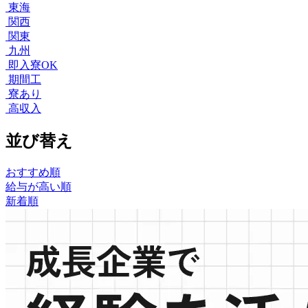
東海
関西
関東
九州
即入寮OK
期間工
寮あり
高収入
並び替え
おすすめ順
給与が高い順
新着順