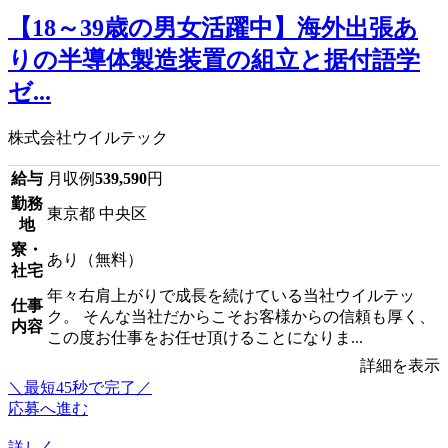
【18～39歳の男女活躍中】海外出張あ
りの半導体製造装置の組立と据付語学
ゼ...
株式会社ウイルテック
給与
月収例
539,590
円
勤務
東京都 中央区
地
寮・
あり（無料）
社宅
年々右肩上がりで成長を続けている当社ウイルテッ
仕事
ク。 そんな当社だからこそお客様からの信頼も厚く、
内容
この度お仕事をお任せ頂けることになりま...
詳細を表示
＼最短45秒で完了／
応募へ進む
詳しく