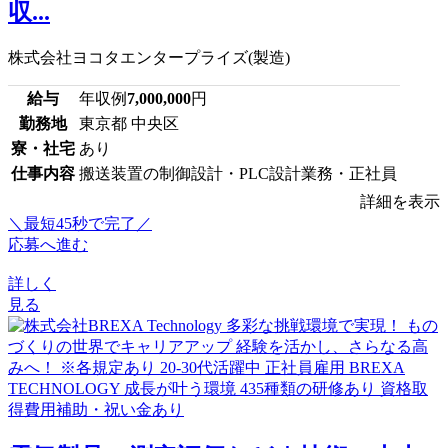
収...
株式会社ヨコタエンタープライズ(製造)
給与
年収例
7,000,000
円
勤務地
東京都 中央区
寮・社宅
あり
仕事内容
搬送装置の制御設計・PLC設計業務・正社員
詳細を表示
＼最短45秒で完了／
応募へ進む
詳しく
見る