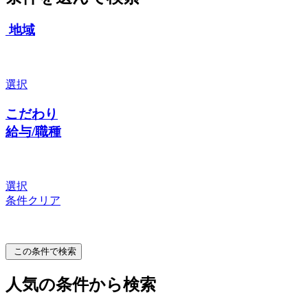
地域
選択
こだわり
給与/職種
選択
条件クリア
この条件で検索
人気の条件から検索