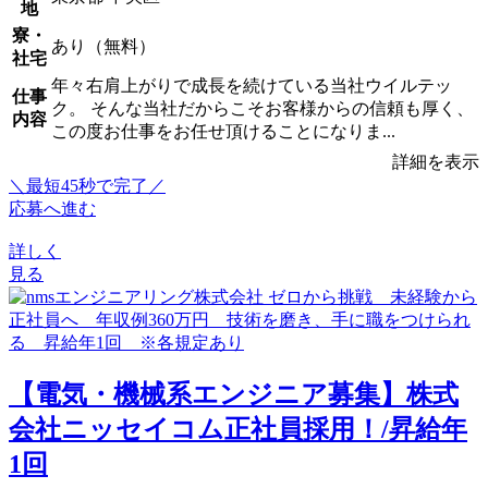
地
寮・
あり（無料）
社宅
年々右肩上がりで成長を続けている当社ウイルテッ
仕事
ク。 そんな当社だからこそお客様からの信頼も厚く、
内容
この度お仕事をお任せ頂けることになりま...
詳細を表示
＼最短45秒で完了／
応募へ進む
詳しく
見る
【電気・機械系エンジニア募集】株式
会社ニッセイコム正社員採用！/昇給年
1回