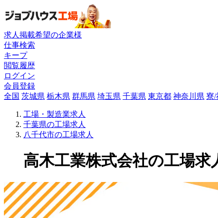
求人掲載希望の企業様
仕事検索
キープ
閲覧履歴
ログイン
会員登録
全国
茨城県
栃木県
群馬県
埼玉県
千葉県
東京都
神奈川県
寮
工場・製造業求人
千葉県の工場求人
八千代市の工場求人
高木工業株式会社の工場求人(CB