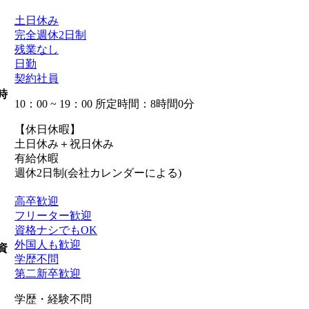
土日休み
完全週休2日制
残業なし
日勤
契約社員
時
10：00 ~ 19：00 所定時間：8時間0分
【休日休暇】
土日休み＋祝日休み
有給休暇
週休2日制(会社カレンダーによる)
高卒歓迎
フリーター歓迎
資格ナシでもOK
外国人も歓迎
資
学歴不問
第二新卒歓迎
学歴・経験不問