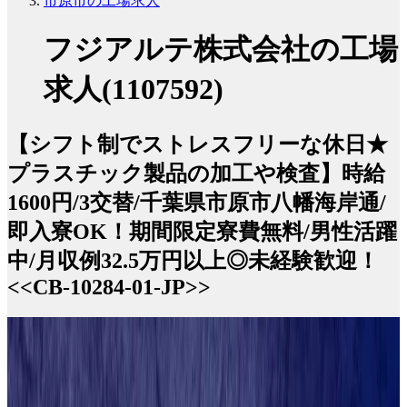
市原市の工場求人
フジアルテ株式会社の工場
求人(1107592)
【シフト制でストレスフリーな休日★
プラスチック製品の加工や検査】時給
1600円/3交替/千葉県市原市八幡海岸通/
即入寮OK！期間限定寮費無料/男性活躍
中/月収例32.5万円以上◎未経験歓迎！
<<CB-10284-01-JP>>