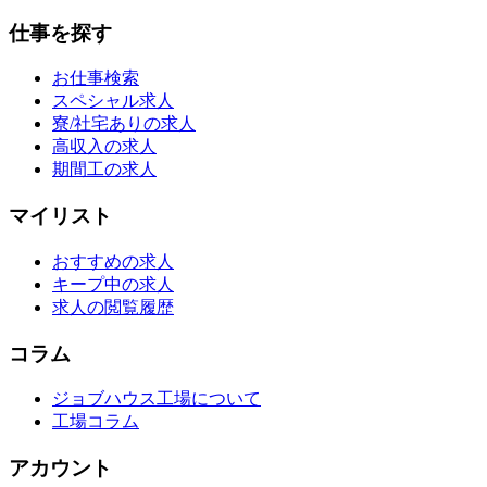
仕事を探す
お仕事検索
スペシャル求人
寮/社宅ありの求人
高収入の求人
期間工の求人
マイリスト
おすすめの求人
キープ中の求人
求人の閲覧履歴
コラム
ジョブハウス工場について
工場コラム
アカウント