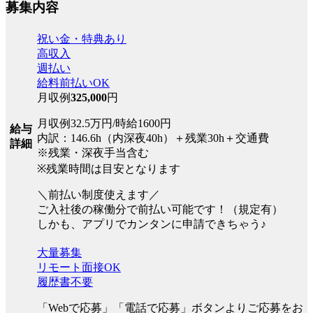
募集内容
祝い金・特典あり
高収入
週払い
給料前払いOK
月収例
325,000
円
月収例32.5万円/時給1600円
給与
内訳：146.6h（内深夜40h）＋残業30h＋交通費
詳細
※残業・深夜手当含む
※残業時間は目安となります
＼前払い制度使えます／
ご入社後の稼働分で前払い可能です！（規定有）
しかも、アプリでカンタンに申請できちゃう♪
大量募集
リモート面接OK
履歴書不要
「Webで応募」「電話で応募」ボタンよりご応募をお