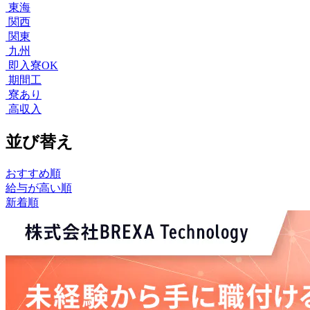
東海
関西
関東
九州
即入寮OK
期間工
寮あり
高収入
並び替え
おすすめ順
給与が高い順
新着順