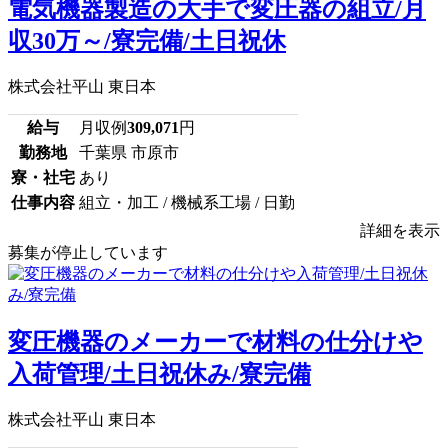
電気機器製造の大手で変圧器の組立/月
収30万～/寮完備/土日祝休
株式会社平山 東日本
給与
月収例
309,071
円
勤務地
千葉県 市原市
寮・社宅
あり
仕事内容
組立・加工 / 機械系工場 / 日勤
詳細を表示
募集が停止しています
変圧機器のメーカーで材料の仕分けや
入荷管理/土日祝休み/寮完備
株式会社平山 東日本