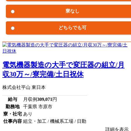
寮なし
どちらでも可
電気機器製造の大手で変圧器の組立/月
収30万～/寮完備/土日祝休
株式会社平山 東日本
給与
月収例
309,071
円
勤務地
千葉県 市原市
寮・社宅
あり
仕事内容
組立・加工 / 機械系工場 / 日勤
詳細を表示