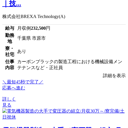
｜技...
株式会社BREXA Technology(A)
給与
月収例
232,500
円
勤務
千葉県 市原市
地
寮・
あり
社宅
仕事
カーボンブラックの製造工程における機械設備メン
内容
テナンスなど・正社員
詳細を表示
＼最短45秒で完了／
応募へ進む
詳しく
見る