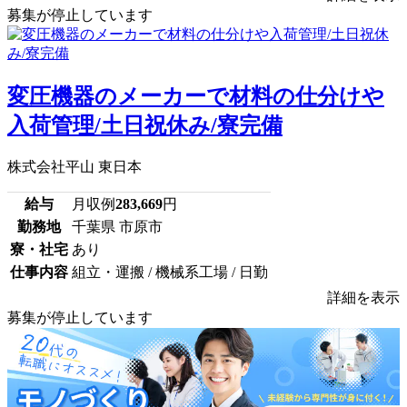
募集が停止しています
変圧機器のメーカーで材料の仕分けや
入荷管理/土日祝休み/寮完備
株式会社平山 東日本
給与
月収例
283,669
円
勤務地
千葉県 市原市
寮・社宅
あり
仕事内容
組立・運搬 / 機械系工場 / 日勤
詳細を表示
募集が停止しています