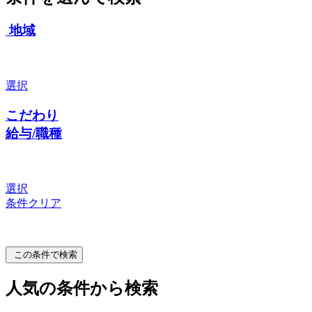
地域
選択
こだわり
給与/職種
選択
条件クリア
この条件で検索
人気の条件から検索