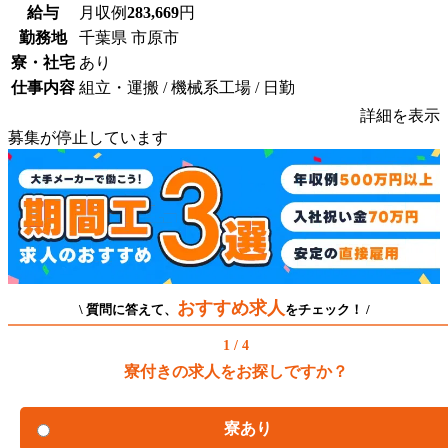
給与
月収例
283,669
円
勤務地
千葉県 市原市
寮・社宅
あり
仕事内容
組立・運搬 / 機械系工場 / 日勤
詳細を表示
募集が停止しています
おすすめ求人
\ 質問に答えて、
をチェック！ /
1 / 4
寮付きの求人をお探しですか？
寮あり