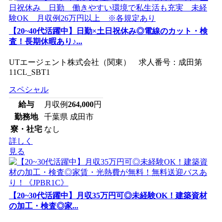
【20~40代活躍中】日勤×土日祝休み◎電線のカット・検
査！長期休暇あり♪...
UTエージェント株式会社（関東） 求人番号：成田第
11CL_SBT1
スペシャル
給与
月収例
264,000
円
勤務地
千葉県 成田市
寮・社宅
なし
詳しく
見る
【20~30代活躍中】月収35万円可◎未経験OK！建築資材
の加工・検査◎家...