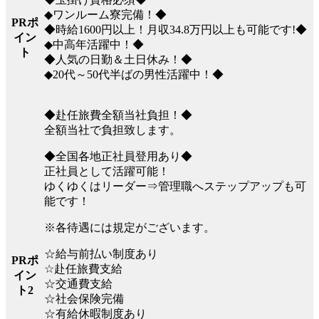
◆ワンルーム寮完備！◆
PRポ
◆時給1600円以上！月収34.8万円以上も可能です!◆
イン
◆中高年活躍中！◆
ト
◆人気の日勤＆土日休み！◆
◆20代～50代半ばの男性活躍中！◆
◆赴任旅費全額当社負担！◆
全額当社で負担致します。
◆全国各地正社員登用あり◆
正社員として活躍可能！
ゆくゆくはリーダー⇒管理職へステップアップも可
能です！
※各待遇には規定がございます。
☆給与前払い制度あり
PRポ
☆赴任旅費支給
イン
☆交通費支給
ト2
☆社会保険完備
☆有給休暇制度あり