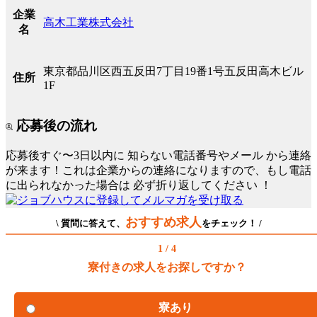
企業
高木工業株式会社
名
東京都品川区西五反田7丁目19番1号五反田高木ビル
住所
1F
応募後の流れ
応募後すぐ〜3日以内に
知らない電話番号やメール
から連絡
が来ます！これは企業からの連絡になりますので、もし電話
に出られなかった場合は
必ず折り返してください
！
おすすめ求人
\ 質問に答えて、
をチェック！ /
1 / 4
寮付きの求人をお探しですか？
寮あり