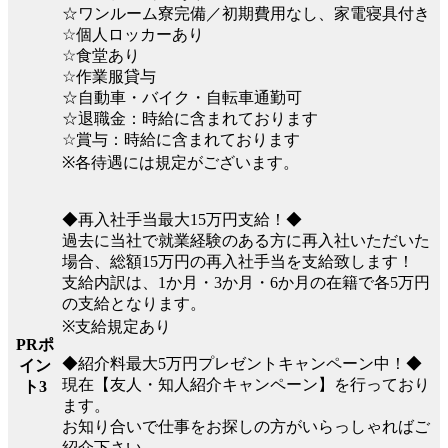
☆ワンルーム寮完備／初期費用なし、家電寝具付き
☆個人ロッカーあり
☆食堂あり
☆作業服貸与
☆自動車・バイク・自転車通勤可
☆退職金：時給に含まれております
☆賞与：時給に含まれております
※各待遇には規定がございます。
◆再入社手当最大15万円支給！◆
過去に当社で就業経験のある方に再入社いただいた
場合、総額15万円の再入社手当を支給致します！
支給内訳は、1か月・3か月・6か月の在籍で各5万円
の支給となります。
※支給規定あり
PRポ
◆紹介料最大5万円プレゼントキャンペーン中！◆
イン
現在【友人・知人紹介キャンペーン】を行っており
ト3
ます。
お知り合いで仕事をお探しの方がいらっしゃればご
紹介下さい。