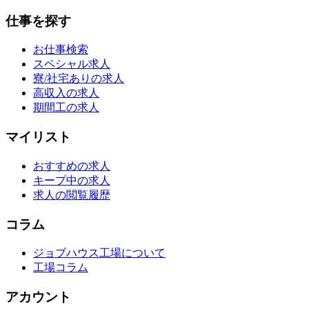
仕事を探す
お仕事検索
スペシャル求人
寮/社宅ありの求人
高収入の求人
期間工の求人
マイリスト
おすすめの求人
キープ中の求人
求人の閲覧履歴
コラム
ジョブハウス工場について
工場コラム
アカウント