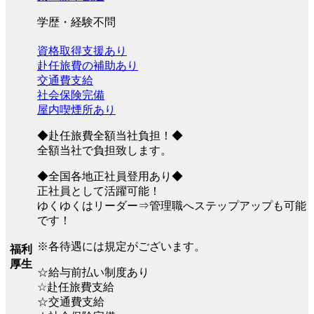
学歴・経験不問
資格取得支援あり
赴任旅費の補助あり
交通費支給
社会保険完備
屋内喫煙所あり
◆赴任旅費全額当社負担！◆
全額当社で負担致します。
◆全国各地正社員登用あり◆
正社員として活躍可能！
ゆくゆくはリーダー⇒管理職へステップアップも可能
です！
※各待遇には規定がございます。
福利
厚生
☆給与前払い制度あり
☆赴任旅費支給
☆交通費支給