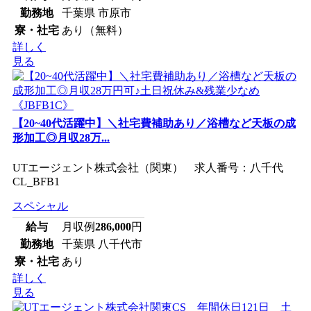
勤務地
千葉県 市原市
寮・社宅
あり（無料）
詳しく
見る
【20~40代活躍中】＼社宅費補助あり／浴槽など天板の成
形加工◎月収28万...
UTエージェント株式会社（関東） 求人番号：八千代
CL_BFB1
スペシャル
給与
月収例
286,000
円
勤務地
千葉県 八千代市
寮・社宅
あり
詳しく
見る