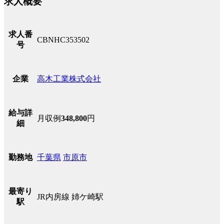
求人概要
求人番
CBNHC353502
号
高木工業株式会社
企業
給与詳
月収例
348,800
円
細
千葉県
市原市
勤務地
最寄り
JR内房線 姉ケ崎駅
駅