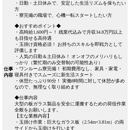
・日勤・土日休みで、安定した生活リズムを保ちたい
方
・寮完備の職場で、心機一転スタートしたい方
◆おすすめポイント◆
・高時給1,600円～！ 残業代込みで月収34.8万円以上
も目指せる高待遇
・玉掛け資格必須！ お持ちのスキルを即戦力として
評価します
・人気の日勤＆土日休み！ オンオフのメリハリもし
っかり（繁忙期のみ交替制の可能性あり）
・ワンルーム寮完備！ 初期費用なし、家具・家電・
仕事
寝具付きでスムーズに新生活スタート
内容
・休憩たっぷり90分！ 実働8時間に対して休憩が多め
なので、無理なく取り組めます
◆仕事内容
大型の板ガラス製品を安全に運搬するための荷役作業
全般をお願いします。
【主な業務内容】
・玉掛け作業：巨大なガラス板（2.54m×3.81m）の両
サイドから玉掛けを行います