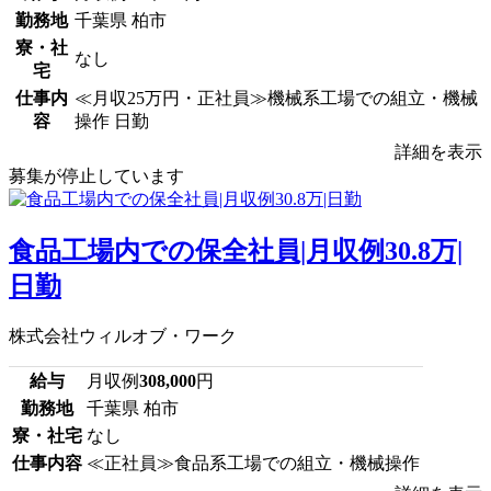
勤務地
千葉県 柏市
寮・社
なし
宅
仕事内
≪月収25万円・正社員≫機械系工場での組立・機械
容
操作 日勤
詳細を表示
募集が停止しています
食品工場内での保全社員|月収例30.8万|
日勤
株式会社ウィルオブ・ワーク
給与
月収例
308,000
円
勤務地
千葉県 柏市
寮・社宅
なし
仕事内容
≪正社員≫食品系工場での組立・機械操作