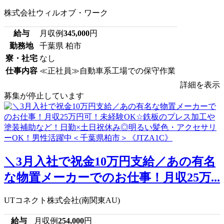
株式会社ウィルオブ・ワーク
給与
月収例
345,000
円
勤務地
千葉県 柏市
寮・社宅
なし
仕事内容
≪正社員≫自動車系工場での保守作業
詳細を表示
募集が停止しています
＼3月入社で祝金10万円支給／あの有名
な物置メーカーでのお仕事！月収25万...
UTコネクト株式会社(南関東AU)
給与
月収例
254,000
円