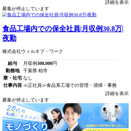
詳細を表示
募集が停止しています
食品工場内での保全社員|月収例30.8万|
夜勤
株式会社ウィルオブ・ワーク
給与
月収例
308,000
円
勤務地
千葉県 柏市
寮・社宅
なし
仕事内容
≪正社員≫食品系工場での管理・清掃・事務
詳細を表示
募集が停止しています