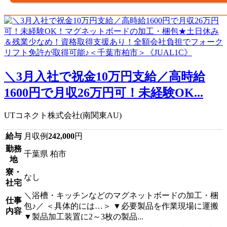
＼3月入社で祝金10万円支給／高時給
1600円で月収26万円可！未経験OK...
UTコネクト株式会社(南関東AU)
給与
月収例
242,000
円
勤務
千葉県 柏市
地
寮・
なし
社宅
＼浴槽・キッチンなどのマグネットボードの加工・梱
仕事
包♪／ ＜具体的には…＞ ▼必要製品を作業現場に運搬
内容
▼製品加工装置に2～3枚の製品...