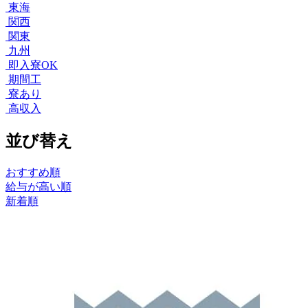
東海
関西
関東
九州
即入寮OK
期間工
寮あり
高収入
並び替え
おすすめ順
給与が高い順
新着順