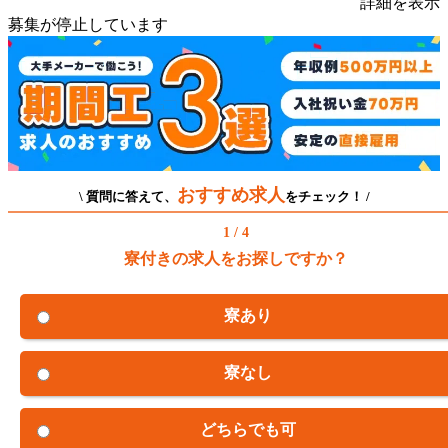
詳細を表示
募集が停止しています
おすすめ求人
\ 質問に答えて、
をチェック！ /
1 / 4
寮付きの求人をお探しですか？
寮あり
寮なし
どちらでも可