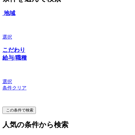
地域
選択
こだわり
給与/職種
選択
条件クリア
この条件で検索
人気の条件から検索