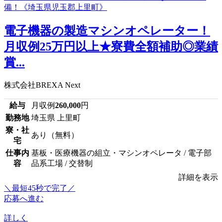
電子機器の製造マシンオペレーター！
月収例25万円以上★寮費全額補助◎業績
賞...
株式会社BREXA Next
給与
月収例
260,000
円
勤務地
埼玉県 上里町
寮・社
あり（無料）
宅
仕事内
基板・医療機器の組立・マシンオペレータ / 電子部
容
品系工場 / 交替制
詳細を表示
＼最短45秒で完了／
応募へ進む
詳しく