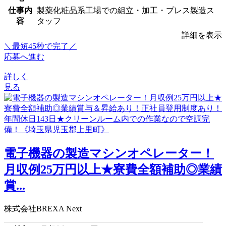
仕事内
製薬化粧品系工場での組立・加工・プレス製造ス
容
タッフ
詳細を表示
＼最短45秒で完了／
応募へ進む
詳しく
見る
電子機器の製造マシンオペレーター！
月収例25万円以上★寮費全額補助◎業績
賞...
株式会社BREXA Next