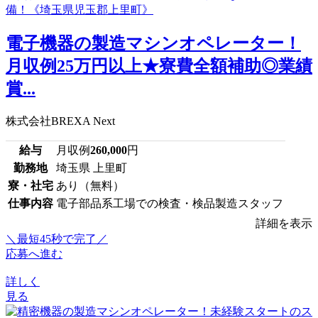
電子機器の製造マシンオペレーター！
月収例25万円以上★寮費全額補助◎業績
賞...
株式会社BREXA Next
給与
月収例
260,000
円
勤務地
埼玉県 上里町
寮・社宅
あり（無料）
仕事内容
電子部品系工場での検査・検品製造スタッフ
詳細を表示
＼最短45秒で完了／
応募へ進む
詳しく
見る