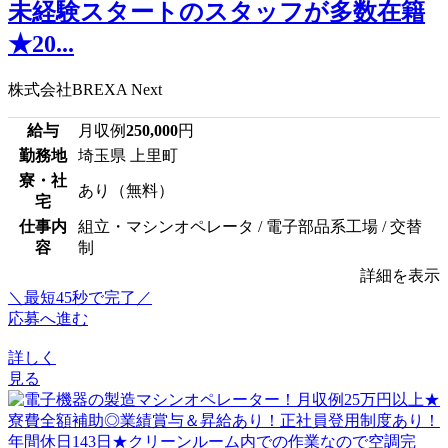
未経験スタートのスタッフが多数在籍
★20...
株式会社BREXA Next
給与
月収例
250,000
円
勤務地
埼玉県 上里町
寮・社
あり（無料）
宅
仕事内
組立・マシンオペレータ / 電子部品系工場 / 交替
容
制
詳細を表示
＼最短45秒で完了／
応募へ進む
詳しく
見る