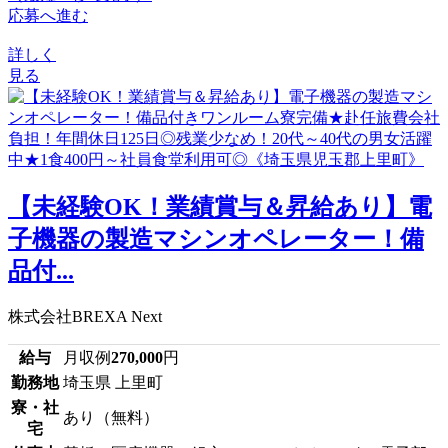
応募へ進む
詳しく
見る
【未経験OK！業績賞与＆昇給あり】電
子機器の製造マシンオペレーター！備
品付...
株式会社BREXA Next
給与
月収例
270,000
円
勤務地
埼玉県 上里町
寮・社
あり（無料）
宅