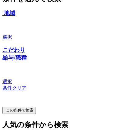
地域
選択
こだわり
給与/職種
選択
条件クリア
この条件で検索
人気の条件から検索