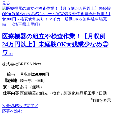
見る
医療機器の組立や検査作業！【月収例
24万円以上】未経験OK★残業少なめ◎
ワ...
株式会社BREXA Next
給与
月収例
250,000
円
勤務地
埼玉県 上里町
寮・社宅
あり（無料）
仕事内容
医療機器の組立・検査 / 製薬化粧品系工場 / 日勤
詳細を表示
＼最短45秒で完了／
応募へ進む