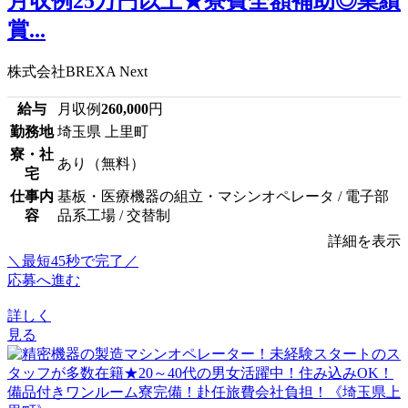
月収例25万円以上★寮費全額補助◎業績
賞...
株式会社BREXA Next
給与
月収例
260,000
円
勤務地
埼玉県 上里町
寮・社
あり（無料）
宅
仕事内
基板・医療機器の組立・マシンオペレータ / 電子部
容
品系工場 / 交替制
詳細を表示
＼最短45秒で完了／
応募へ進む
詳しく
見る