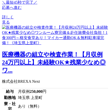
＼最短45秒で完了／
応募へ進む
詳しく
見る
医療機器の組立や検査作業！【月収例
24万円以上】未経験OK★残業少なめ◎
ワ...
株式会社BREXA Next
給与
月収例
250,000
円
勤務地
埼玉県 上里町
寮・社
あり（無料）
宅