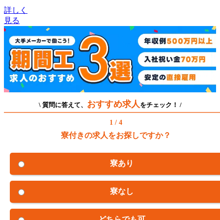
詳しく
見る
おすすめ求人
\ 質問に答えて、
をチェック！ /
1 / 4
寮付きの求人をお探しですか？
寮あり
寮なし
どちらでも可