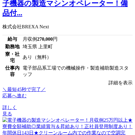
子機器の製造マシンオペレーター！備
品付...
株式会社BREXA Next
給与
月収例
270,000
円
勤務地
埼玉県 上里町
寮・社
あり（無料）
宅
仕事内
電子部品系工場での機械操作・製造補助製造スタ
容
ッフ
詳細を表示
＼最短45秒で完了／
応募へ進む
詳しく
見る