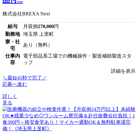
株式会社BREXA Next
給与
月収例
270,000
円
勤務地
埼玉県 上里町
寮・社
あり（無料）
宅
仕事内
電子部品系工場での機械操作・製造補助製造スタ
容
ッフ
詳細を表示
＼最短45秒で完了／
応募へ進む
詳しく
見る