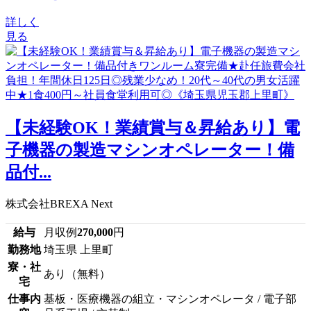
詳しく
見る
【未経験OK！業績賞与＆昇給あり】電
子機器の製造マシンオペレーター！備
品付...
株式会社BREXA Next
給与
月収例
270,000
円
勤務地
埼玉県 上里町
寮・社
あり（無料）
宅
仕事内
基板・医療機器の組立・マシンオペレータ / 電子部