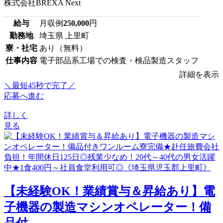
株式会社BREXA Next
給与
月収例
250,000
円
勤務地
埼玉県 上里町
寮・社宅
あり（無料）
仕事内容
電子部品系工場での検査・検品製造スタッフ
詳細を表示
＼最短45秒で完了／
応募へ進む
詳しく
見る
【未経験OK！業績賞与＆昇給あり】電
子機器の製造マシンオペレーター！備
品付...