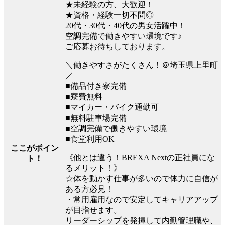
★未経験の方、大歓迎！
★資格・経験一切不問◎
20代・30代・40代の男女活躍中！
空調完備で働きやすい環境です♪
ご応募お待ちしております。
＼働きやすさがたくさん！＠埼玉県上里町
／
■備品付き寮完備
■寮費無料
■マイカー・バイク通勤可
■無料駐車場完備
■空調完備で働きやすい環境
■食堂利用OK
ここがポイン
《他とは違う！BREXA Nextの正社員にな
ト！
るメリット！》
☆体を動かす仕事が多いので体力に自信が
ある方必見！
・常用雇用なので安定してキャリアアップ
が目指せます。
リーダーシップを発揮して内勤管理職や、