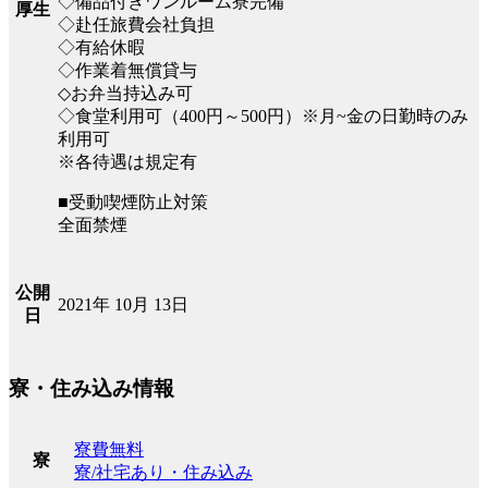
◇備品付きワンルーム寮完備
厚生
◇赴任旅費会社負担
◇有給休暇
◇作業着無償貸与
◇お弁当持込み可
◇食堂利用可（400円～500円）※月~金の日勤時のみ
利用可
※各待遇は規定有
■受動喫煙防止対策
全面禁煙
公開
2021年 10月 13日
日
寮・住み込み情報
寮費無料
寮
寮/社宅あり・住み込み