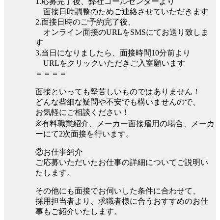
1.応募完了後、弊社コールセンターより
面接日時調整のためご連絡させていただきます
2.面接日時のご予約完了後、
オンライン面接のURLをSMSにてお送り致しま
す
3.当日になりましたら、面接時間10分前より
URLをクリックいただきご入室願います
＝＝＝＝
面接といっても堅苦しいものではありません！
どんな些細な疑問や不安でも構いませんので、
お気軽にご相談ください！
※有料職業紹介、メーカー面接雇用の場合、メーカ
ーにて2次面接を行います。
②お仕事紹介
ご応募いただいたお仕事の詳細についてご説明い
たします。
その他にも面接でお伺いした条件に合わせて、
採用担当者より、求職者様に合うおすすめのお仕
事もご紹介いたします。