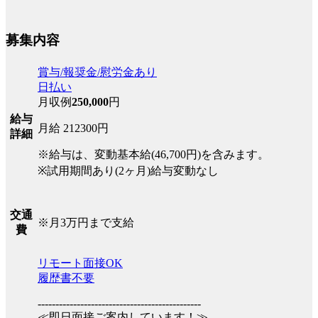
募集内容
賞与/報奨金/慰労金あり
日払い
月収例
250,000
円
給与
月給 212300円
詳細
※給与は、変動基本給(46,700円)を含みます。
※試用期間あり(2ヶ月)給与変動なし
交通
※月3万円まで支給
費
リモート面接OK
履歴書不要
----------------------------------------------
≪即日面接ご案内しています！≫