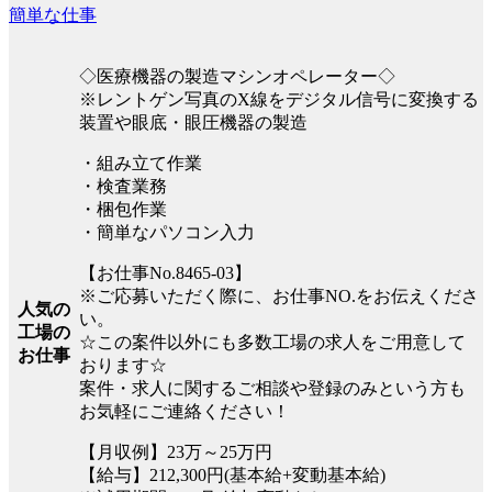
簡単な仕事
◇医療機器の製造マシンオペレーター◇
※レントゲン写真のX線をデジタル信号に変換する
装置や眼底・眼圧機器の製造
・組み立て作業
・検査業務
・梱包作業
・簡単なパソコン入力
【お仕事No.8465-03】
※ご応募いただく際に、お仕事NO.をお伝えくださ
人気の
い。
工場の
☆この案件以外にも多数工場の求人をご用意して
お仕事
おります☆
案件・求人に関するご相談や登録のみという方も
お気軽にご連絡ください！
【月収例】23万～25万円
【給与】212,300円(基本給+変動基本給)