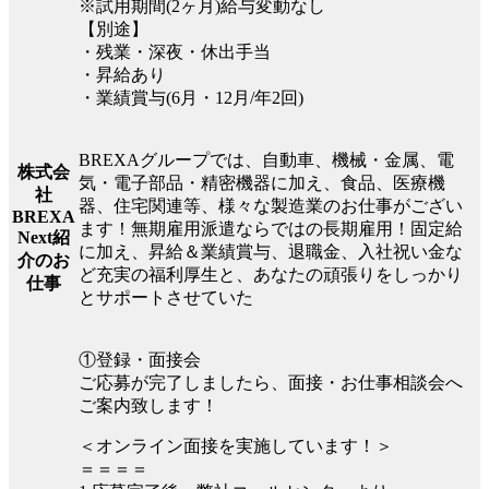
※試用期間(2ヶ月)給与変動なし
【別途】
・残業・深夜・休出手当
・昇給あり
・業績賞与(6月・12月/年2回)
BREXAグループでは、自動車、機械・金属、電
株式会
気・電子部品・精密機器に加え、食品、医療機
社
器、住宅関連等、様々な製造業のお仕事がござい
BREXA
ます！無期雇用派遣ならではの長期雇用！固定給
Next紹
に加え、昇給＆業績賞与、退職金、入社祝い金な
介のお
ど充実の福利厚生と、あなたの頑張りをしっかり
仕事
とサポートさせていた
①登録・面接会
ご応募が完了しましたら、面接・お仕事相談会へ
ご案内致します！
＜オンライン面接を実施しています！＞
＝＝＝＝