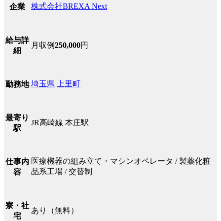
株式会社BREXA Next
企業
給与詳
月収例
250,000
円
細
埼玉県
上里町
勤務地
最寄り
JR高崎線 本庄駅
駅
医療機器の組み立て・マシンオペレータ / 製薬化粧
仕事内
品系工場 / 交替制
容
寮・社
あり（無料）
宅