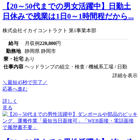
【20～50代までの男女活躍中】日勤土
日休みで残業は1日0～1時間程だから...
株式会社イカイコントラクト 第1事業本部
給与
月収例
220,800
円
勤務地
静岡県 静岡市
寮・社宅
あり
仕事内容
ヘッドランプの組立・検査 / 機械系工場 / 日勤
詳細を表示
＼最短45秒で完了／
応募へ進む
詳しく
見る