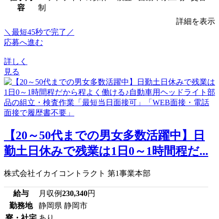
容
制
詳細を表示
＼最短45秒で完了／
応募へ進む
詳しく
見る
【20～50代までの男女多数活躍中】日
勤土日休みで残業は1日0～1時間程だ...
株式会社イカイコントラクト 第1事業本部
給与
月収例
230,340
円
勤務地
静岡県 静岡市
寮・社宅
あり