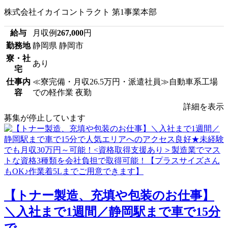
株式会社イカイコントラクト 第1事業本部
給与
月収例
267,000
円
勤務地
静岡県 静岡市
寮・社
あり
宅
仕事内
≪寮完備・月収26.5万円・派遣社員≫自動車系工場
容
での軽作業 夜勤
詳細を表示
募集が停止しています
【トナー製造、充填や包装のお仕事】
＼入社まで1週間／静岡駅まで車で15分