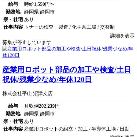
給与
時給
1,550
円〜
勤務地
静岡県 静岡市
寮・社宅
あり
仕事内容
トナーの検査・製造 / 化学系工場 / 交替制
詳細を表示
募集が停止しています
産業用ロボット部品の加工や検査/土日
祝休/残業少なめ/年休120日
株式会社平山 沼津支店
給与
月収例
202,239
円
勤務地
静岡県 静岡市
寮・社宅
あり
仕事内容
産業用ロボットの組立・加工 / 半導体工場 / 日勤