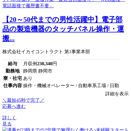
【20～50代までの男性活躍中】電子部
品の製造機器のタッチパネル操作・運
搬...
株式会社イカイコントラクト 第1事業本部
給与
月収例
230,340
円
勤務地
静岡県 静岡市
寮・社宅
あり
仕事内容
操作・機械オペレーター / 自動車系工場 / 日勤
詳細を表示
＼最短45秒で完了／
応募へ進む
詳しく
見る