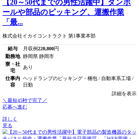
【20～50代までの男性活躍中】ダンボ
ールや部品のピッキング、運搬作業
「最...
株式会社イカイコントラクト 第1事業本部
給与
月収例
220,800
円
勤務地
静岡県 静岡市
寮・社
あり
宅
仕事内
ヘッドランプのピッキング・梱包 / 自動車系工場 /
容
日勤
詳細を表示
＼最短45秒で完了／
応募へ進む
詳しく
見る