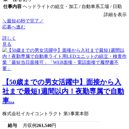
仕事内容
ヘッドライトの組立・加工 / 自動車系工場 / 日勤
詳細を表示
＼最短45秒で完了／
応募へ進む
詳しく
見る
【50歳までの男女活躍中】面接から入
社まで最短1週間以内！夜勤専属で自動
車...
株式会社イカイコントラクト 第1事業本部
給与
月収例
261,540
円