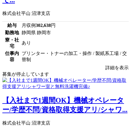
で...
株式会社平山 沼津支店
給与
月収例
302,638
円
勤務地
静岡県 静岡市
寮・社
あり
宅
仕事内
プリンター・トナーの加工・操作 / 製紙系工場 / 交
容
替制
詳細を表示
募集が停止しています
【入社まで1週間OK】機械オペレータ
ー/学歴不問/資格取得支援アリ/シャワ...
株式会社平山 沼津支店