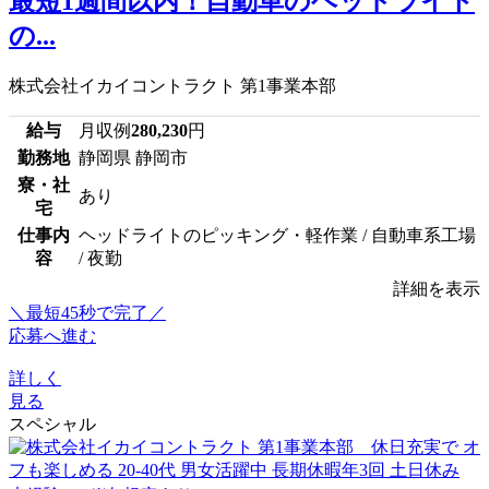
最短1週間以内！自動車のヘッドライト
の...
株式会社イカイコントラクト 第1事業本部
給与
月収例
280,230
円
勤務地
静岡県 静岡市
寮・社
あり
宅
仕事内
ヘッドライトのピッキング・軽作業 / 自動車系工場
容
/ 夜勤
詳細を表示
＼最短45秒で完了／
応募へ進む
詳しく
見る
スペシャル