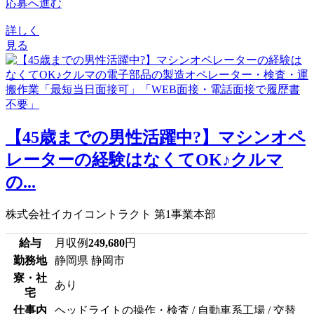
応募へ進む
詳しく
見る
【45歳までの男性活躍中?】マシンオペ
レーターの経験はなくてOK♪クルマ
の...
株式会社イカイコントラクト 第1事業本部
給与
月収例
249,680
円
勤務地
静岡県 静岡市
寮・社
あり
宅
仕事内
ヘッドライトの操作・検査 / 自動車系工場 / 交替