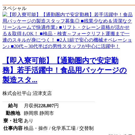
スペシャル
【即入寮可能】【通勤圏内で安定勤
務】若手活躍中！食品用パッケージの
製造スタ...
株式会社平山 沼津支店
給与
月収例
228,807
円
勤務地
静岡県 静岡市
寮・社宅
あり
仕事内容
検品・操作 / 化学系工場 / 交替制