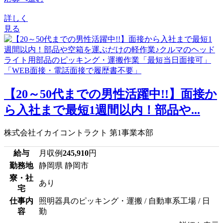
詳しく
見る
【20～50代までの男性活躍中!!】面接か
ら入社まで最短1週間以内！部品や...
株式会社イカイコントラクト 第1事業本部
給与
月収例
245,910
円
勤務地
静岡県 静岡市
寮・社
あり
宅
仕事内
照明器具のピッキング・運搬 / 自動車系工場 / 日
容
勤