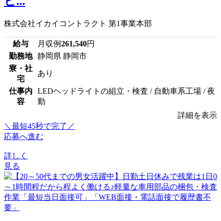
ビ...
株式会社イカイコントラクト 第1事業本部
給与
月収例
261,540
円
勤務地
静岡県 静岡市
寮・社
あり
宅
仕事内
LEDヘッドライトの組立・検査 / 自動車系工場 / 夜
容
勤
詳細を表示
＼最短45秒で完了／
応募へ進む
詳しく
見る