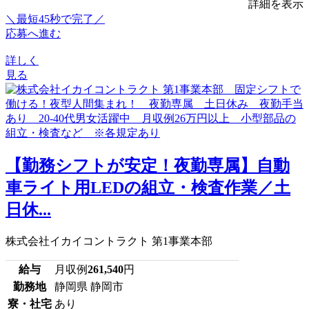
詳細を表示
＼最短45秒で完了／
応募へ進む
詳しく
見る
【勤務シフトが安定！夜勤専属】自動
車ライト用LEDの組立・検査作業／土
日休...
株式会社イカイコントラクト 第1事業本部
給与
月収例
261,540
円
勤務地
静岡県 静岡市
寮・社宅
あり