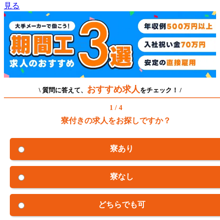
見る
おすすめ求人
\ 質問に答えて、
をチェック！ /
1 / 4
寮付きの求人をお探しですか？
寮あり
寮なし
どちらでも可