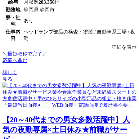
給与
月収例
283,350
円
勤務地
静岡県 静岡市
寮・社
あり
宅
仕事内
ヘッドランプ部品の検査・塗装 / 自動車系工場 / 夜
容
勤
詳細を表示
＼最短45秒で完了／
応募へ進む
詳しく
見る
【20～40代までの男女多数活躍中】人
気の夜勤専属×土日休み★前職がサー