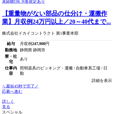
【重量物がない部品の仕分け・運搬作
業】月収例24万円以上／20～40代まで...
株式会社イカイコントラクト 第1事業本部
給与
月収例
247,900
円
勤務地
静岡県 静岡市
寮・社
あり
宅
仕事内
照明器具のピッキング・運搬 / 自動車系工場 / 日
容
勤
詳細を表示
＼最短45秒で完了／
応募へ進む
詳しく
見る
スペシャル