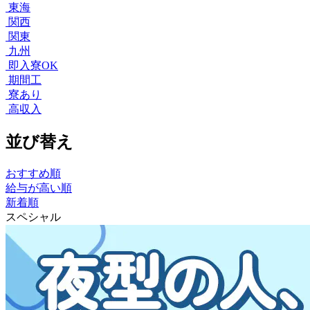
東海
関西
関東
九州
即入寮OK
期間工
寮あり
高収入
並び替え
おすすめ順
給与が高い順
新着順
スペシャル