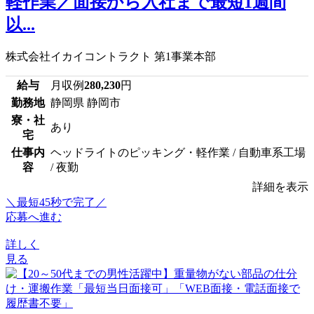
軽作業／面接から入社まで最短1週間
以...
株式会社イカイコントラクト 第1事業本部
給与
月収例
280,230
円
勤務地
静岡県 静岡市
寮・社
あり
宅
仕事内
ヘッドライトのピッキング・軽作業 / 自動車系工場
容
/ 夜勤
詳細を表示
＼最短45秒で完了／
応募へ進む
詳しく
見る