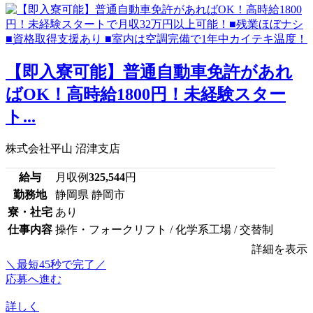
【即入寮可能】普通自動車免許があれ
ばOK！高時給1800円！未経験スター
ト...
株式会社平山 沼津支店
給与
月収例
325,544
円
勤務地
静岡県 静岡市
寮・社宅
あり
仕事内容
操作・フォークリフト / 化学系工場 / 交替制
詳細を表示
＼最短45秒で完了／
応募へ進む
詳しく