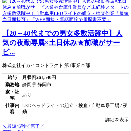
【20～40代までの男女多数活躍中】人
気の夜勤専属×土日休み★前職がサー
ビ...
株式会社イカイコントラクト 第1事業本部
給与
月収例
261,540
円
勤務地
静岡県 静岡市
寮・社
あり
宅
仕事内
LEDヘッドライトの組立・検査 / 自動車系工場 / 夜
容
勤
詳細を表示
＼最短45秒で完了／