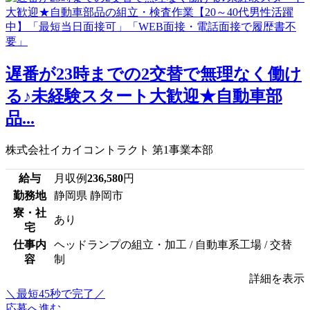
遅番が23時までの2交替で無理なく働け
る♪未経験スタート大歓迎★自動車部
品...
株式会社イカイコントラクト 第1事業本部
給与
月収例
236,580
円
勤務地
静岡県 静岡市
寮・社
あり
宅
仕事内
ヘッドランプの組立・加工 / 自動車系工場 / 交替
容
制
詳細を表示
＼最短45秒で完了／
応募へ進む