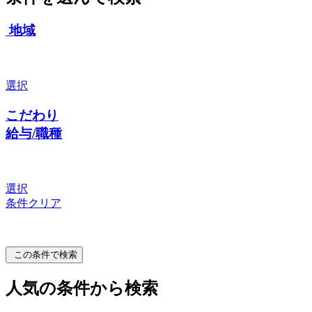
地域
選択
こだわり
給与/職種
選択
条件クリア
この条件で検索
人気の条件から検索