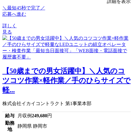
詳細を表示
＼最短45秒で完了／
応募へ進む
詳しく
見る
【50歳までの男女活躍中】＼人気のコ
ツコツ作業×軽作業／手のひらサイズで
軽...
株式会社イカイコントラクト 第1事業本部
給与
月収例
249,680
円
勤務
静岡県 静岡市
地