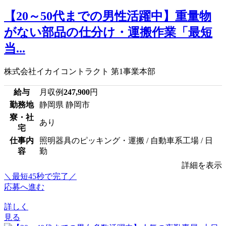
【20～50代までの男性活躍中】重量物
がない部品の仕分け・運搬作業「最短
当...
株式会社イカイコントラクト 第1事業本部
給与
月収例
247,900
円
勤務地
静岡県 静岡市
寮・社
あり
宅
仕事内
照明器具のピッキング・運搬 / 自動車系工場 / 日
容
勤
詳細を表示
＼最短45秒で完了／
応募へ進む
詳しく
見る