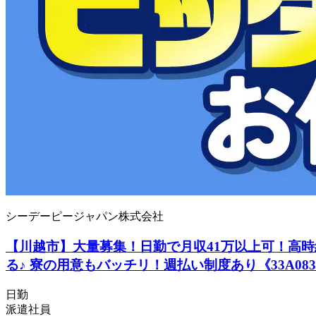
シーデーピージャパン株式会社
【川越市】大量募集！日勤で月収41万以上可！高時給
る♪ 寮の用意もバッチリ！週払い制度あり《33A083
日勤
派遣社員