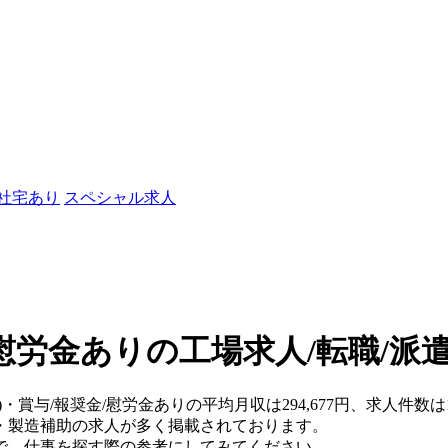
/社宅あり
スペシャル求人
/慰労金ありの工場求人/転職/派
)・賞与/報奨金/慰労金ありの平均月収は294,677円、求人件数は
・製造補助の求人が多く掲載されております。
で、仕事を探す際の参考にしてみてください。