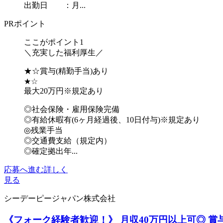
出勤日 ：月...
PRポイント
ここがポイント1
＼充実した福利厚生／
★☆賞与(精勤手当)あり
★☆
最大20万円※規定あり
◎社会保険・雇用保険完備
◎有給休暇有(6ヶ月経過後、10日付与)※規定あり
◎残業手当
◎交通費支給（規定内）
◎確定拠出年...
応募へ進む
詳しく
見る
シーデーピージャパン株式会社
《フォーク経験者歓迎！》 月収40万円以上可◎ 賞与