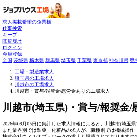
求人掲載希望の企業様
仕事検索
キープ
閲覧履歴
ログイン
会員登録
全国
茨城県
栃木県
群馬県
埼玉県
千葉県
東京都
神奈川県
寮
工場・製造業求人
埼玉県の工場求人
川越市の工場求人
川越市・賞与/報奨金/慰労金ありの工場求人
川越市(埼玉県)・賞与/報奨金
2026年08月05日に集計した求人情報によると、川越市(埼玉県
また業界別では製薬・化粧品の求人が、職種別では機械操作
株式会社ウィルオブ・ワークの求人も掲載されておりますの