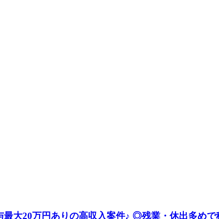
最大20万円ありの高収入案件♪ ◎残業・休出多めで稼