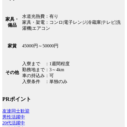
水道光熱費：有り
家具・
家具・架電：コンロ|電子レンジ|冷蔵庫|テレビ|洗
備品
濯機|エアコン
45000円～50000円
家賃
入寮まで ：1週間程度
勤務地まで：3～4km
その他
車の持込み：可
入寮条件 ：単独のみ
PRポイント
友達同士歓迎
男性活躍中
20代活躍中