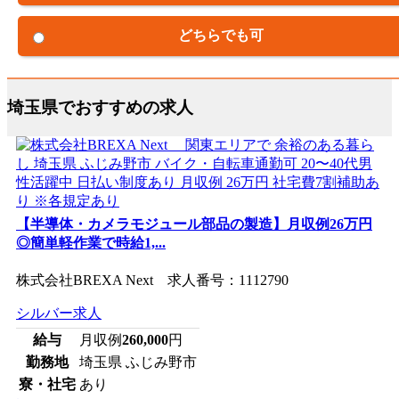
どちらでも可
埼玉県でおすすめの求人
【半導体・カメラモジュール部品の製造】月収例26万円
◎簡単軽作業で時給1,...
株式会社BREXA Next 求人番号：1112790
シルバー求人
給与
月収例
260,000
円
勤務地
埼玉県 ふじみ野市
寮・社宅
あり