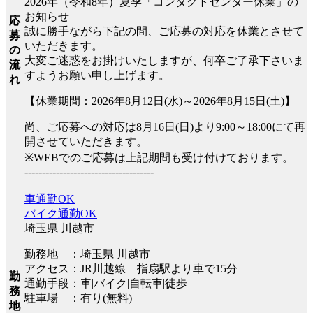
2026年（令和8年）夏季「コンタクトセンター休業」の
お知らせ
応
誠に勝手ながら下記の間、ご応募の対応を休業とさせて
募
いただきます。
の
大変ご迷惑をお掛けいたしますが、何卒ご了承下さいま
流
すようお願い申し上げます。
れ
【休業期間：2026年8月12日(水)～2026年8月15日(土)】
尚、ご応募への対応は8月16日(日)より9:00～18:00にて再
開させていただきます。
※WEBでのご応募は上記期間も受け付けております。
-------------------------------------
車通勤OK
バイク通勤OK
埼玉県 川越市
勤務地 ：埼玉県 川越市
アクセス：JR川越線 指扇駅より車で15分
勤
通勤手段：車|バイク|自転車|徒歩
務
駐車場 ：有り(無料)
地