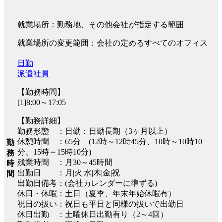
就業場所：勤務地、その他会社が指定する範囲
就業場所の変更範囲：会社の定めるすべてのオフィス
日勤
派遣社員
【勤務時間】
[1]8:00～17:05
【勤務詳細】
勤務形態 ：日勤：日勤長期（3ヶ月以上）
休憩時間 ：65分 (12時～12時45分、10時～10時10
勤
分、15時～15時10分)
務
残業時間 ：月30～45時間
時
出勤日 ：月|火|水|木|金|祝
間
出勤日備考：(会社カレンダーに準ずる)
休日・休暇：土日（夏季、年末年始休暇有）
祝日の扱い：祝日も平日と同様の扱いで出勤日
休日出勤 ：土曜休日出勤有り（2～4回）