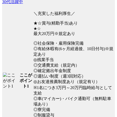
30代活躍中
＼充実した福利厚生／
★☆賞与(精勤手当)あり
★☆
最大20万円※規定あり
◎社会保険・雇用保険完備
◎有給休暇有(6ヶ月経過後、10日付与)※規
定あり
◎残業手当
◎交通費支給（規定内）
◎確定拠出年金制度
ここが
◎週払い制度（週3回対応）
ポイン
◎お友達推薦制度あり（規定有り）
ト1
※1名につき3万円～20万円臨時給与として
支給
◎車(マイカー)・バイク通勤可（無料駐車
場あり）
◎寮完備
◎制服貸与