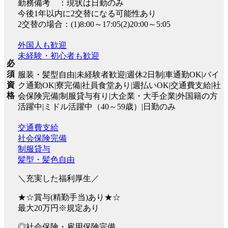
勤務備考 ：現状は日勤のみ
今後1年以内に2交替になる可能性あり
2交替の場合：(1)8:00～17:05(2)20:00～5:05
外国人も歓迎
未経験・初心者も歓迎
必
須
服装・髪型自由|未経験者歓迎|週休2日制|車通勤OK|バイ
資
ク通勤OK|寮完備|社員食堂あり|週払いOK|交通費支給|社
格
会保険完備|制服貸与有り|大企業・大手企業|外国籍の方
活躍中|ミドル活躍中（40～59歳）|日勤のみ
交通費支給
社会保険完備
制服貸与
髪型・髪色自由
＼充実した福利厚生／
★☆賞与(精勤手当)あり★☆
最大20万円※規定あり
◎社会保険・雇用保険完備