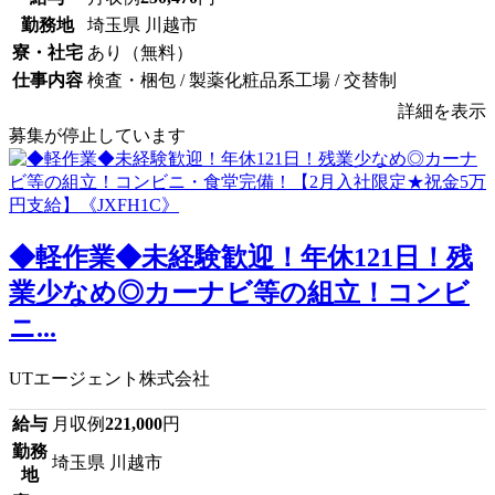
勤務地
埼玉県 川越市
寮・社宅
あり（無料）
仕事内容
検査・梱包 / 製薬化粧品系工場 / 交替制
詳細を表示
募集が停止しています
◆軽作業◆未経験歓迎！年休121日！残
業少なめ◎カーナビ等の組立！コンビ
ニ...
UTエージェント株式会社
給与
月収例
221,000
円
勤務
埼玉県 川越市
地