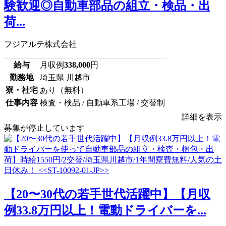
験歓迎◎自動車部品の組立・検品・出
荷...
フジアルテ株式会社
給与
月収例
338,000
円
勤務地
埼玉県 川越市
寮・社宅
あり（無料）
仕事内容
検査・検品 / 自動車系工場 / 交替制
詳細を表示
募集が停止しています
【20〜30代の若手世代活躍中】【月収
例33.8万円以上！電動ドライバーを...