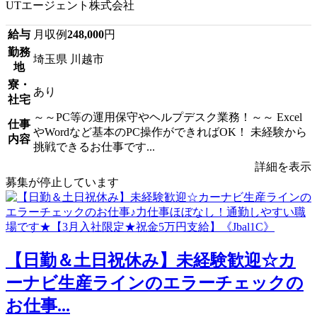
UTエージェント株式会社
給与
月収例
248,000
円
勤務
埼玉県 川越市
地
寮・
あり
社宅
～～PC等の運用保守やヘルプデスク業務！～～ Excel
仕事
やWordなど基本のPC操作ができればOK！ 未経験から
内容
挑戦できるお仕事です...
詳細を表示
募集が停止しています
【日勤＆土日祝休み】未経験歓迎☆カ
ーナビ生産ラインのエラーチェックの
お仕事...