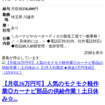
給与
月収例
256,000
円
勤務
埼玉県 川越市
地
寮・
あり
社宅
＼カーナビやカーオーディオの製造工場で一般事務！
仕事
／ ＜具体的には…＞ ◆電話応対(社内、社外電話対応)
内容
◆部品納入納期管理・進捗管理...
詳細を表示
募集が停止しています
【月収26万円可】人気のモクモク軽作
業◎カーナビ部品の供給作業！土日休
み☆...