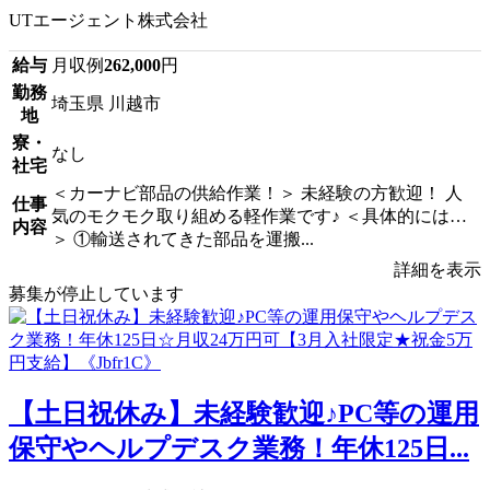
UTエージェント株式会社
給与
月収例
262,000
円
勤務
埼玉県 川越市
地
寮・
なし
社宅
＜カーナビ部品の供給作業！＞ 未経験の方歓迎！ 人
仕事
気のモクモク取り組める軽作業です♪ ＜具体的には…
内容
＞ ①輸送されてきた部品を運搬...
詳細を表示
募集が停止しています
【土日祝休み】未経験歓迎♪PC等の運用
保守やヘルプデスク業務！年休125日...