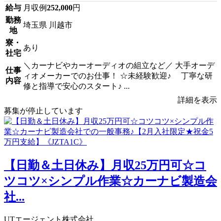
給与
月収例
252,000
円
勤務
埼玉県 川越市
地
寮・
あり
社宅
＼カーナビやカーオーディオの組立など／ 大手オーデ
仕事
ィオメーカーでのお仕事！ ☆未経験歓迎♪ 丁寧な研
内容
修と指導で安心のスタート♪ ...
詳細を表示
募集が停止しています
【日勤＆土日休み】月収25万円可☆コ
ツコツ×シンプル作業☆カーナビ製造会
社...
UTエージェント株式会社