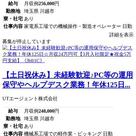
給与
月収例
256,000
円
勤務地
埼玉県 川越市
寮・社宅
あり
仕事内容
家電系工場での機械操作・製造オペレーター 日勤
詳細を表示
募集が停止しています
【土日祝休み】未経験歓迎♪PC等の運用
保守やヘルプデスク業務！年休125日...
UTエージェント株式会社
給与
月収例
248,000
円
勤務地
埼玉県 川越市
寮・社宅
あり
仕事内容
機械系工場での軽作業・ピッキング 日勤