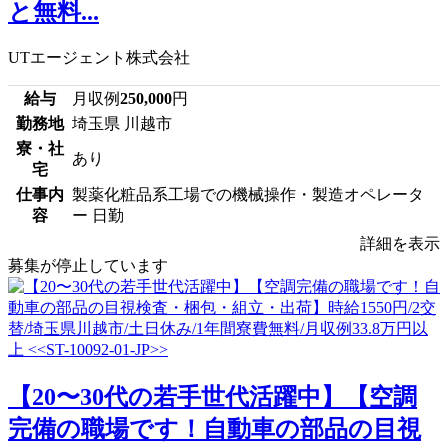
と無料...
UTエージェント株式会社
給与
月収例
250,000
円
勤務地
埼玉県 川越市
寮・社
あり
宅
仕事内
製薬化粧品系工場での機械操作・製造オペレータ
容
ー 日勤
詳細を表示
募集が停止しています
【20〜30代の若手世代活躍中】【空調
完備の職場です！自動車の部品の目視