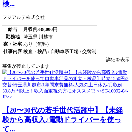
検...
フジアルテ株式会社
給与
月収例
338,000
円
勤務地
埼玉県 川越市
寮・社宅
あり（無料）
仕事内容
検査・検品 / 自動車系工場 / 交替制
詳細を表示
募集が停止しています
【20〜30代の若手世代活躍中】【未経
験から高収入♪電動ドライバーを使っ
て...