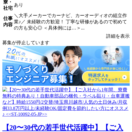
寮・
あり
社宅
＼大手メーカーでカーナビ、カーオーディオの組立作
仕事
業♪／ 未経験の方歓迎！ 丁寧な研修があるので初めて
内容
の方も安心◎ ＜具体例には…＞...
詳細を表示
募集が停止しています
【20〜30代の若手世代活躍中】【ご入