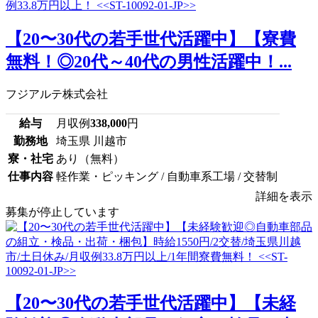
【20〜30代の若手世代活躍中】【寮費
無料！◎20代～40代の男性活躍中！...
フジアルテ株式会社
給与
月収例
338,000
円
勤務地
埼玉県 川越市
寮・社宅
あり（無料）
仕事内容
軽作業・ピッキング / 自動車系工場 / 交替制
詳細を表示
募集が停止しています
【20〜30代の若手世代活躍中】【未経