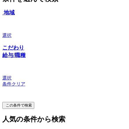
地域
選択
こだわり
給与/職種
選択
条件クリア
この条件で検索
人気の条件から検索