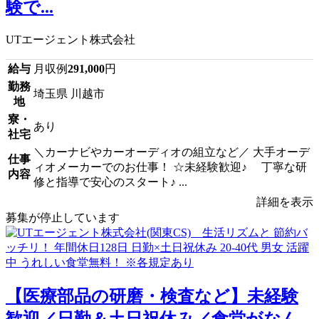
験で...
UTエージェント株式会社
給与
月収例
291,000
円
勤務
埼玉県 川越市
地
寮・
あり
社宅
＼カーナビやカーオーディオの組立など／ 大手オーデ
仕事
ィオメーカーでのお仕事！ ☆未経験歓迎♪ 丁寧な研
内容
修と指導で安心のスタート♪ ...
詳細を表示
募集が停止しています
【医療部品の研磨・検査など】未経験
歓迎／日勤＆土日祝休み／食堂がなん