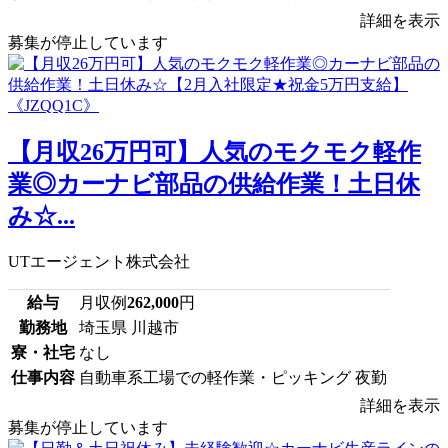
詳細を表示
募集が停止しています
【月収26万円可】人気のモクモク軽作
業◎カーナビ部品の供給作業！土日休
み☆...
UTエージェント株式会社
給与
月収例
262,000
円
勤務地
埼玉県 川越市
寮・社宅
なし
仕事内容
自動車系工場での軽作業・ピッキング 夜勤
詳細を表示
募集が停止しています