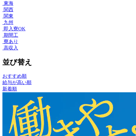
東海
関西
関東
九州
即入寮OK
期間工
寮あり
高収入
並び替え
おすすめ順
給与が高い順
新着順