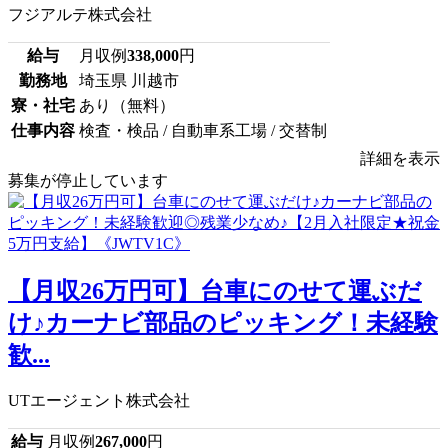
フジアルテ株式会社
給与
月収例
338,000
円
勤務地
埼玉県 川越市
寮・社宅
あり（無料）
仕事内容
検査・検品 / 自動車系工場 / 交替制
詳細を表示
募集が停止しています
【月収26万円可】台車にのせて運ぶだ
け♪カーナビ部品のピッキング！未経験
歓...
UTエージェント株式会社
給与
月収例
267,000
円