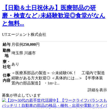
【日勤＆土日祝休み】医療部品の研
磨・検査など♪未経験歓迎◎食堂がなん
と無料...
UTエージェント株式会社
給与
月収例
250,000
円
勤務
埼玉県 川越市
地
寮・
あり
社宅
＜医療系部品の製造＞ ☆未経験OK！ 工場内で製造
仕事
経験がある方大歓迎◎ ＜具体的には…＞ 【半導体装
内容
置内の部品製造】 ・1m~2...
詳細を表示
募集が停止しています