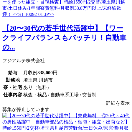
【20〜30代の若手世代活躍中】【ワー
クライフバランスもバッチリ！自動車
の...
フジアルテ株式会社
給与
月収例
338,000
円
勤務地
埼玉県 川越市
寮・社宅
あり（無料）
仕事内容
検査・検品 / 自動車系工場 / 交替制
詳細を表示
募集が停止しています