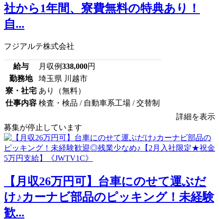
社から1年間、寮費無料の特典あり！
自...
フジアルテ株式会社
給与
月収例
338,000
円
勤務地
埼玉県 川越市
寮・社宅
あり（無料）
仕事内容
検査・検品 / 自動車系工場 / 交替制
詳細を表示
募集が停止しています
【月収26万円可】台車にのせて運ぶだ
け♪カーナビ部品のピッキング！未経験
歓...