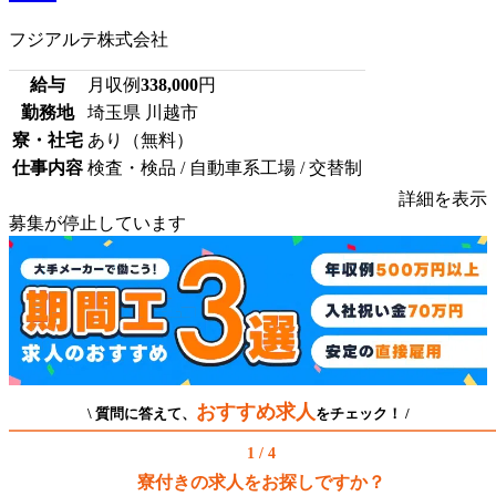
フジアルテ株式会社
給与
月収例
338,000
円
勤務地
埼玉県 川越市
寮・社宅
あり（無料）
仕事内容
検査・検品 / 自動車系工場 / 交替制
詳細を表示
募集が停止しています
おすすめ求人
\ 質問に答えて、
をチェック！ /
1 / 4
寮付きの求人をお探しですか？