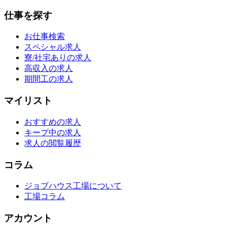
仕事を探す
お仕事検索
スペシャル求人
寮/社宅ありの求人
高収入の求人
期間工の求人
マイリスト
おすすめの求人
キープ中の求人
求人の閲覧履歴
コラム
ジョブハウス工場について
工場コラム
アカウント