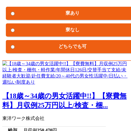
寮あり
寮なし
どちらでも可
【18歳～34歳の男女活躍中!!】【寮費無
料】月収例25万円以上/検査・梱...
東洋ワーク株式会社
給与
月収例
250,470
円