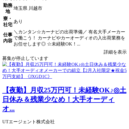
勤務
埼玉県 川越市
地
寮・
あり
社宅
＼カンタン☆カーナビの出荷準備／ 有名大手メーカー
仕事
で働こう！ カーナビやカーオーディオの入出荷業務を
内容
お任せします◎ ☆未経験OK！...
詳細を表示
募集が停止しています
【夜勤】月収25万円可！未経験OK♪◎土
日休み＆残業少なめ！大手オーディ
オ...
UTエージェント株式会社