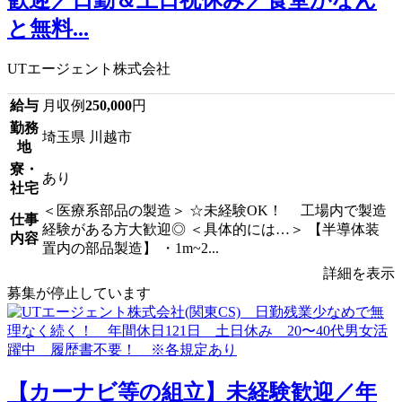
と無料...
UTエージェント株式会社
給与
月収例
250,000
円
勤務
埼玉県 川越市
地
寮・
あり
社宅
＜医療系部品の製造＞ ☆未経験OK！ 工場内で製造
仕事
経験がある方大歓迎◎ ＜具体的には…＞ 【半導体装
内容
置内の部品製造】 ・1m~2...
詳細を表示
募集が停止しています
【カーナビ等の組立】未経験歓迎／年