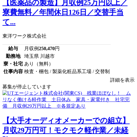
【医薬品の製造】月収例25万円以上／
寮費無料／年間休日126日／交替手当
て...
東洋ワーク株式会社
給与
月収例
250,470
円
勤務地
埼玉県 川越市
寮・社宅
あり（無料）
仕事内容
検査・梱包 / 製薬化粧品系工場 / 交替制
詳細を表示
募集が停止しています
【大手オーディオメーカーでの組立】
月収29万円可！モクモク軽作業／未経