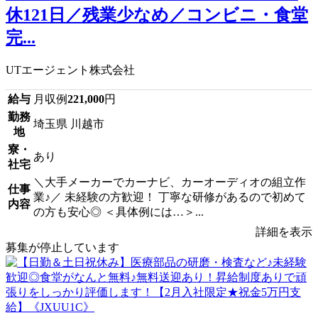
休121日／残業少なめ／コンビニ・食堂
完...
UTエージェント株式会社
給与
月収例
221,000
円
勤務
埼玉県 川越市
地
寮・
あり
社宅
＼大手メーカーでカーナビ、カーオーディオの組立作
仕事
業♪／ 未経験の方歓迎！ 丁寧な研修があるので初めて
内容
の方も安心◎ ＜具体例には…＞...
詳細を表示
募集が停止しています