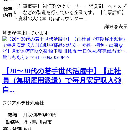
【仕事概要】 制汗剤やクリーナー、消臭剤、ヘアスプ
仕事
レーなどの製造を行っている企業です。 【仕事詳細】
内容
・資材の入出庫（ほぼカウンター...
詳細を表示
募集が停止しています
【20〜30代の若手世代活躍中】【正社
員（無期雇用派遣）で毎月安定収入◎
自...
フジアルテ株式会社
給与
月収例
250,000
円
勤務地
埼玉県 川越市
寮・社宅
あり