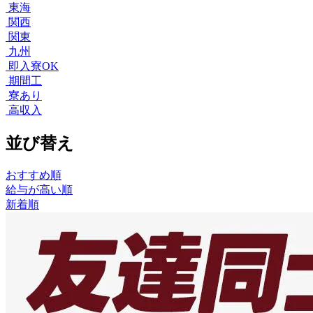
東海
関西
関東
九州
即入寮OK
期間工
寮あり
高収入
並び替え
おすすめ順
給与が高い順
新着順