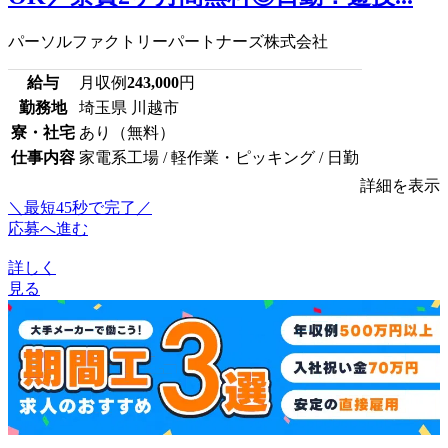
パーソルファクトリーパートナーズ株式会社
給与
月収例
243,000
円
勤務地
埼玉県 川越市
寮・社宅
あり（無料）
仕事内容
家電系工場 / 軽作業・ピッキング / 日勤
詳細を表示
＼最短45秒で完了／
応募へ進む
詳しく
見る