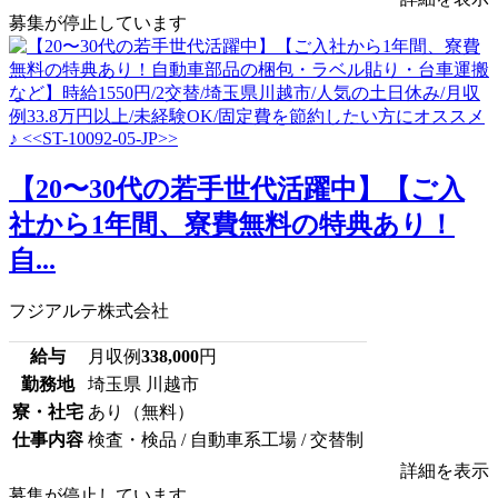
募集が停止しています
【20〜30代の若手世代活躍中】【ご入
社から1年間、寮費無料の特典あり！
自...
フジアルテ株式会社
給与
月収例
338,000
円
勤務地
埼玉県 川越市
寮・社宅
あり（無料）
仕事内容
検査・検品 / 自動車系工場 / 交替制
詳細を表示
募集が停止しています