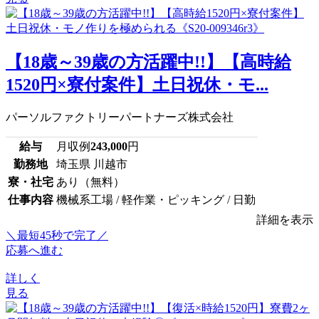
【18歳～39歳の方活躍中!!】【高時給
1520円×寮付案件】土日祝休・モ...
パーソルファクトリーパートナーズ株式会社
給与
月収例
243,000
円
勤務地
埼玉県 川越市
寮・社宅
あり（無料）
仕事内容
機械系工場 / 軽作業・ピッキング / 日勤
詳細を表示
＼最短45秒で完了／
応募へ進む
詳しく
見る