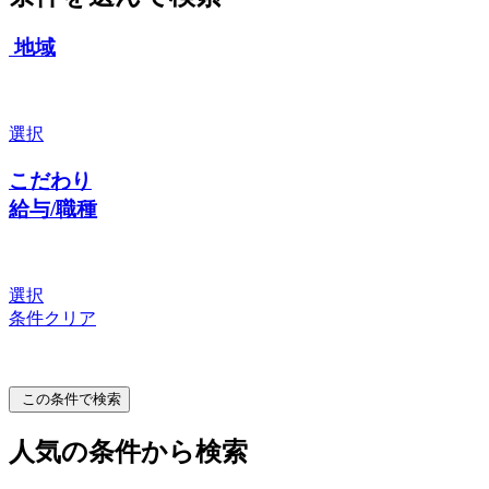
地域
選択
こだわり
給与/職種
選択
条件クリア
この条件で検索
人気の条件から検索