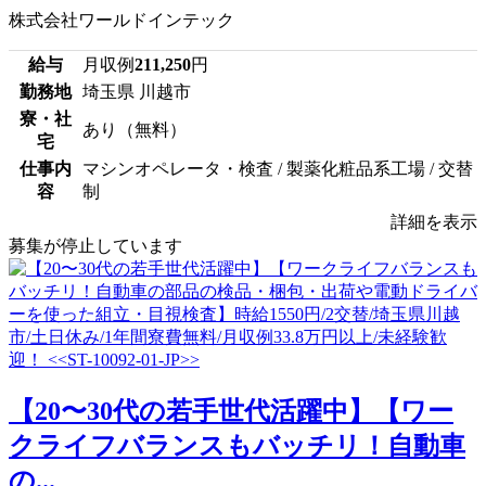
株式会社ワールドインテック
給与
月収例
211,250
円
勤務地
埼玉県 川越市
寮・社
あり（無料）
宅
仕事内
マシンオペレータ・検査 / 製薬化粧品系工場 / 交替
容
制
詳細を表示
募集が停止しています
【20〜30代の若手世代活躍中】【ワー
クライフバランスもバッチリ！自動車
の...