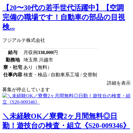
【20〜30代の若手世代活躍中】【空調
完備の職場です！自動車の部品の目視
検...
フジアルテ株式会社
給与
月収例
338,000
円
勤務地
埼玉県 川越市
寮・社宅
あり（無料）
仕事内容
検査・検品 / 自動車系工場 / 交替制
詳細を表示
募集が停止しています
＼未経験OK／寮費2ヶ月間無料◎日
勤！遊技台の検査・組立《S20-009346》