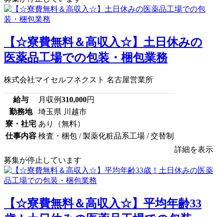
【☆寮費無料＆高収入☆】土日休みの
医薬品工場での包装・梱包業務
株式会社マイセルフネクスト 名古屋営業所
給与
月収例
310,000
円
勤務地
埼玉県 川越市
寮・社宅
あり（無料）
仕事内容
検査・梱包 / 製薬化粧品系工場 / 交替制
詳細を表示
募集が停止しています
【☆寮費無料＆高収入☆】平均年齢33