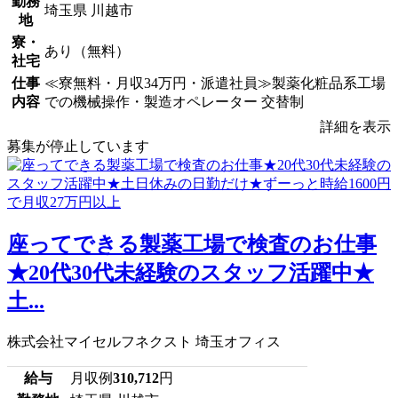
勤務
埼玉県 川越市
地
寮・
あり（無料）
社宅
仕事
≪寮無料・月収34万円・派遣社員≫製薬化粧品系工場
内容
での機械操作・製造オペレーター 交替制
詳細を表示
募集が停止しています
座ってできる製薬工場で検査のお仕事
★20代30代未経験のスタッフ活躍中★
土...
株式会社マイセルフネクスト 埼玉オフィス
給与
月収例
310,712
円