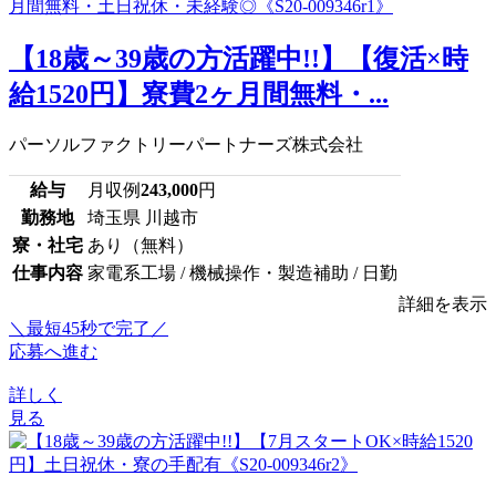
【18歳～39歳の方活躍中!!】【復活×時
給1520円】寮費2ヶ月間無料・...
パーソルファクトリーパートナーズ株式会社
給与
月収例
243,000
円
勤務地
埼玉県 川越市
寮・社宅
あり（無料）
仕事内容
家電系工場 / 機械操作・製造補助 / 日勤
詳細を表示
＼最短45秒で完了／
応募へ進む
詳しく
見る