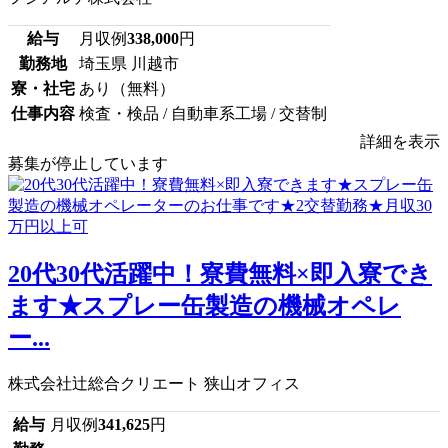
給与
月収例
338,000
円
勤務地
埼玉県 川越市
寮・社宅
あり（無料）
仕事内容
検査・検品 / 自動車系工場 / 交替制
詳細を表示
募集が停止しています
20代30代活躍中！寮費無料×即入寮でき
ます★スプレー缶製造の機械オペレ
ー...
株式会社辻総合クリエート 狭山オフィス
給与
月収例
341,625
円