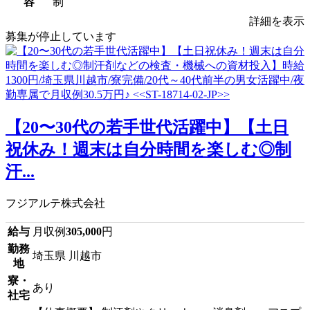
容
制
詳細を表示
募集が停止しています
【20〜30代の若手世代活躍中】【土日
祝休み！週末は自分時間を楽しむ◎制
汗...
フジアルテ株式会社
給与
月収例
305,000
円
勤務
埼玉県 川越市
地
寮・
あり
社宅