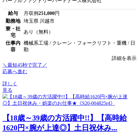
パーソルファクトリーパートナーズ株式会社
給与
月収例
251,000
円
勤務地
埼玉県 川越市
寮・社
あり（無料）
宅
仕事内
機械系工場 / クレーン・フォークリフト・重機 / 日
容
勤
詳細を表示
＼最短45秒で完了／
応募へ進む
詳しく
見る
【18歳～39歳の方活躍中!!】【高時給
1620円×腕が上達◎】土日祝休み...