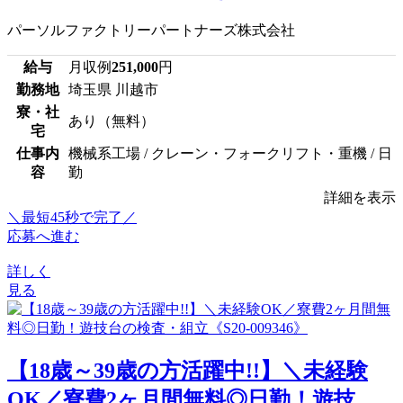
パーソルファクトリーパートナーズ株式会社
給与
月収例
251,000
円
勤務地
埼玉県 川越市
寮・社
あり（無料）
宅
仕事内
機械系工場 / クレーン・フォークリフト・重機 / 日
容
勤
詳細を表示
＼最短45秒で完了／
応募へ進む
詳しく
見る
【18歳～39歳の方活躍中!!】＼未経験
OK／寮費2ヶ月間無料◎日勤！遊技...