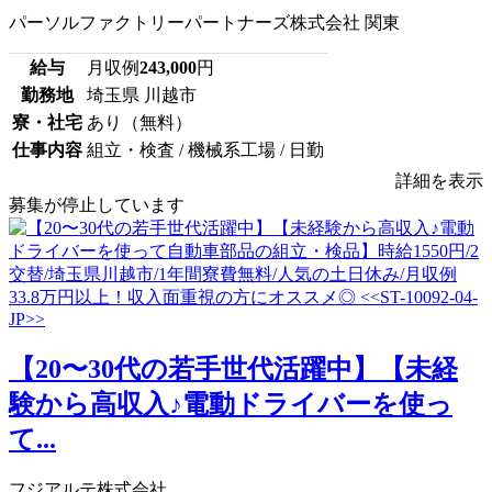
パーソルファクトリーパートナーズ株式会社 関東
給与
月収例
243,000
円
勤務地
埼玉県 川越市
寮・社宅
あり（無料）
仕事内容
組立・検査 / 機械系工場 / 日勤
詳細を表示
募集が停止しています
【20〜30代の若手世代活躍中】【未経
験から高収入♪電動ドライバーを使っ
て...
フジアルテ株式会社