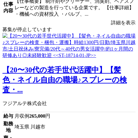
【仕事概要】 制汗剤やクリーナー、消臭剤、ヘアスプ
仕事
レーなどの製造を行っている企業です。 【仕事詳細】
内容
・機械への資材投入 ・バルブ、...
詳細を表示
募集が停止しています
【20〜30代の若手世代活躍中】【髪
色・ネイル自由の職場♪スプレーの検
査・...
フジアルテ株式会社
給与
月収例
265,000
円
勤務
埼玉県 川越市
地
寮・