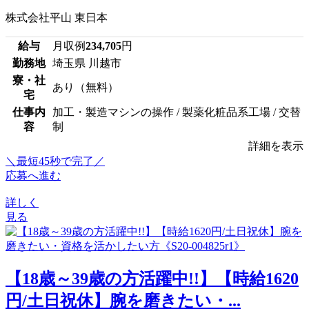
株式会社平山 東日本
給与
月収例
234,705
円
勤務地
埼玉県 川越市
寮・社
あり（無料）
宅
仕事内
加工・製造マシンの操作 / 製薬化粧品系工場 / 交替
容
制
詳細を表示
＼最短45秒で完了／
応募へ進む
詳しく
見る
【18歳～39歳の方活躍中!!】【時給1620
円/土日祝休】腕を磨きたい・...