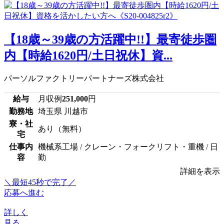
【18歳～39歳の方活躍中!!】最寄徒歩圏
内【時給1620円/土日祝休】資...
パーソルファクトリーパートナーズ株式会社
給与
月収例
251,000
円
勤務地
埼玉県 川越市
寮・社
あり（無料）
宅
仕事内
機械系工場 / クレーン・フォークリフト・重機 / 日
容
勤
詳細を表示
＼最短45秒で完了／
応募へ進む
詳しく
見る