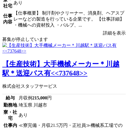
あり
社宅
【仕事概要】 制汗剤やクリーナー、消臭剤、ヘアスプ
仕事
レーなどの製造を行っている企業です。 【仕事詳細】
内容
・機械への資材投入 ・バルブ、...
詳細を表示
募集が停止しています
【生産技術】大手機械メーカー＊川越
駅＊送迎バス有<<737648>>
株式会社スタッフサービス
給与
月収例
215,000
円
勤務地
埼玉県 川越市
寮・社
あり
宅
仕事内
≪寮完備・月収21.5万円・正社員≫機械系工場での