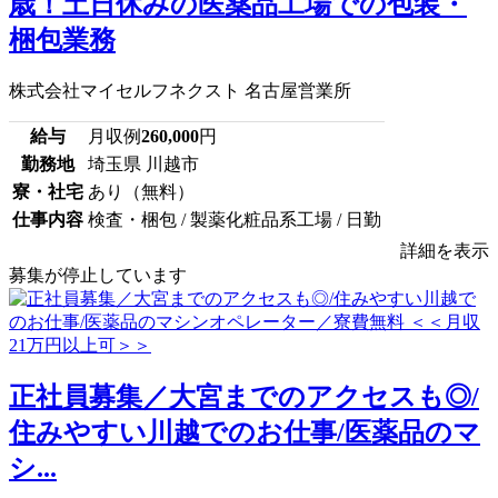
歳！土日休みの医薬品工場での包装・
梱包業務
株式会社マイセルフネクスト 名古屋営業所
給与
月収例
260,000
円
勤務地
埼玉県 川越市
寮・社宅
あり（無料）
仕事内容
検査・梱包 / 製薬化粧品系工場 / 日勤
詳細を表示
募集が停止しています
正社員募集／大宮までのアクセスも◎/
住みやすい川越でのお仕事/医薬品のマ
シ...