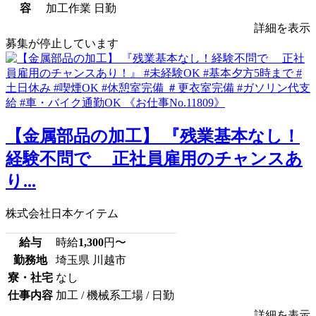
容
加工作業 日勤
詳細を表示
募集が停止しています
【金属部品の加工】 『残業基本なし！
経験不問で 正社員雇用のチャンスあ
り...
株式会社日本ケイテム
給与
時給
1,300
円〜
勤務地
埼玉県 川越市
寮・社宅
なし
仕事内容
加工 / 機械系工場 / 日勤
詳細を表示