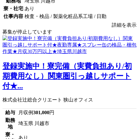
勤務地
埼玉県 川越市
寮・社宅
あり
仕事内容
検査・検品 / 製薬化粧品系工場 / 日勤
詳細を表示
募集が停止しています
登録実施中！寮完備（実費負担あり/初
期費用なし）関東圏引っ越しサポート
付★...
株式会社辻総合クリエート 狭山オフィス
給与
月収例
301,000
円
勤務
埼玉県 川越市
地
寮・
あり