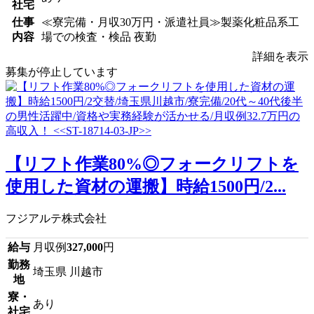
社宅
仕事
≪寮完備・月収30万円・派遣社員≫製薬化粧品系工
内容
場での検査・検品 夜勤
詳細を表示
募集が停止しています
【リフト作業80%◎フォークリフトを
使用した資材の運搬】時給1500円/2...
フジアルテ株式会社
給与
月収例
327,000
円
勤務
埼玉県 川越市
地
寮・
あり
社宅