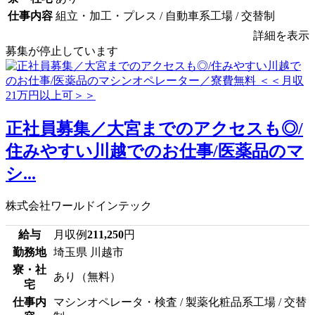
仕事内容
組立・加工・プレス / 自動車系工場 / 交替制
詳細を表示
募集が停止しています
正社員募集／大宮までのアクセスも◎/
住みやすい川越でのお仕事/医薬品のマ
シ...
株式会社ワールドインテック
給与
月収例
211,250
円
勤務地
埼玉県 川越市
寮・社
あり（無料）
宅
仕事内
マシンオペレータ・検査 / 製薬化粧品系工場 / 交替