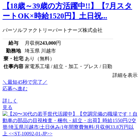
【18歳～39歳の方活躍中!!】【7月スタ
ートOK×時給1520円】土日祝...
パーソルファクトリーパートナーズ株式会社
給与
月収例
243,000
円
勤務地
埼玉県 川越市
寮・社宅
あり（無料）
仕事内容
家電系工場 / 組立・加工・プレス / 日勤
詳細を表示
＼最短45秒で完了／
応募へ進む
詳しく
見る