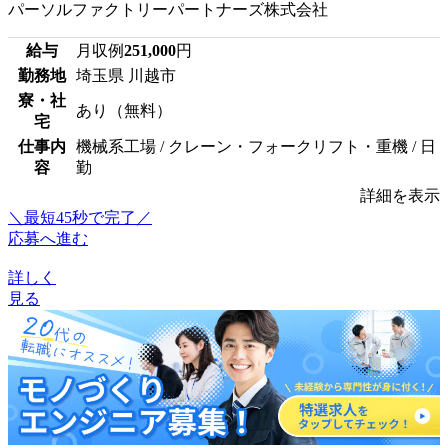
パーソルファクトリーパートナーズ株式会社
給与
月収例
251,000
円
勤務地
埼玉県 川越市
寮・社
あり（無料）
宅
仕事内
機械系工場 / クレーン・フォークリフト・重機 / 日
容
勤
詳細を表示
＼最短45秒で完了／
応募へ進む
詳しく
見る