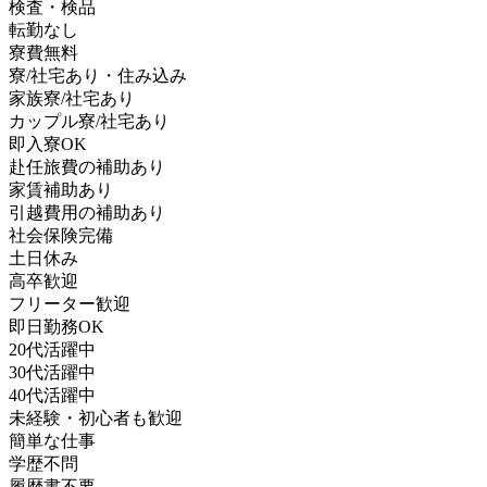
検査・検品
転勤なし
寮費無料
寮/社宅あり・住み込み
家族寮/社宅あり
カップル寮/社宅あり
即入寮OK
赴任旅費の補助あり
家賃補助あり
引越費用の補助あり
社会保険完備
土日休み
高卒歓迎
フリーター歓迎
即日勤務OK
20代活躍中
30代活躍中
40代活躍中
未経験・初心者も歓迎
簡単な仕事
学歴不問
履歴書不要