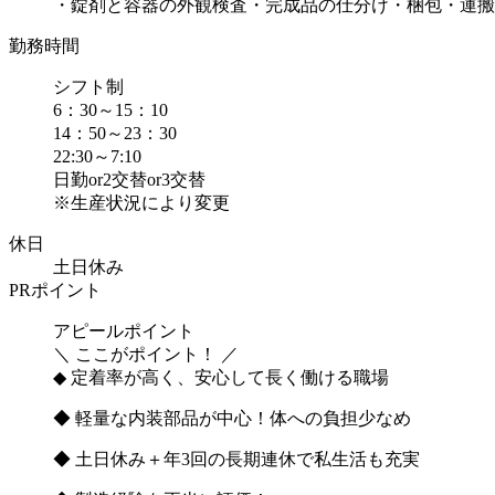
・錠剤と容器の外観検査・完成品の仕分け・梱包・運搬
勤務時間
シフト制
6：30～15：10
14：50～23：30
22:30～7:10
日勤or2交替or3交替
※生産状況により変更
休日
土日休み
PRポイント
アピールポイント
＼ ここがポイント！ ／
◆ 定着率が高く、安心して長く働ける職場
◆ 軽量な内装部品が中心！体への負担少なめ
◆ 土日休み＋年3回の長期連休で私生活も充実