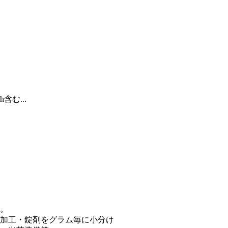
含む...
。
加工・錠剤をグラム毎に小分け