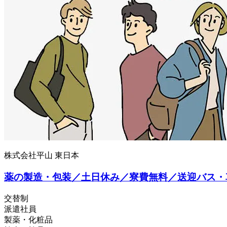
株式会社平山 東日本
薬の製造・包装／土日休み／寮費無料／送迎バス・
交替制
派遣社員
製薬・化粧品