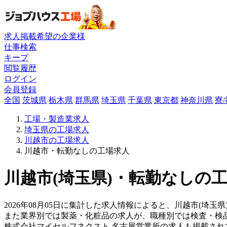
求人掲載希望の企業様
仕事検索
キープ
閲覧履歴
ログイン
会員登録
全国
茨城県
栃木県
群馬県
埼玉県
千葉県
東京都
神奈川県
寮
工場・製造業求人
埼玉県の工場求人
川越市の工場求人
川越市・転勤なしの工場求人
川越市(埼玉県)・転勤なしの工
2026年08月05日に集計した求人情報によると、川越市(埼玉県
また業界別では製薬・化粧品の求人が、職種別では検査・検
株式会社マイセルフネクスト 名古屋営業所の求人も掲載さ