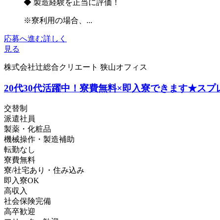
◆ 製造経験を正当に評価！
※寮利用の場合、...
応募へ進む
詳しく
見る
株式会社辻総合クリエート 狭山オフィス
20代30代活躍中！寮費無料×即入寮できます★ス
交替制
派遣社員
製薬・化粧品
機械操作・製造補助
転勤なし
寮費無料
寮/社宅あり・住み込み
即入寮OK
高収入
社会保険完備
高卒歓迎