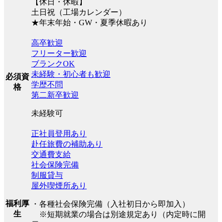
【休日・休暇】
土日祝（工場カレンダー）
★年末年始・GW・夏季休暇あり
高卒歓迎
フリーター歓迎
ブランクOK
未経験・初心者も歓迎
必須資
学歴不問
格
第二新卒歓迎
未経験可
正社員登用あり
赴任旅費の補助あり
交通費支給
社会保険完備
制服貸与
屋外喫煙所あり
福利厚
・各種社会保険完備（入社初日から即加入）
生
※短期就業の場合は別途規定あり（内定時に開