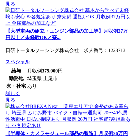
見る
【大型車両の組立・エンジン部品の加工等】月収例37万
円以上／未経験OK／寮...
日研トータルソーシング株式会社 求人番号：1223713
スペシャル
給与
月収例
375,000
円
勤務地
埼玉県 上尾市
寮・社宅
あり
詳しく
見る
【半導体・カメラモジュール部品の製造】月収例26万円