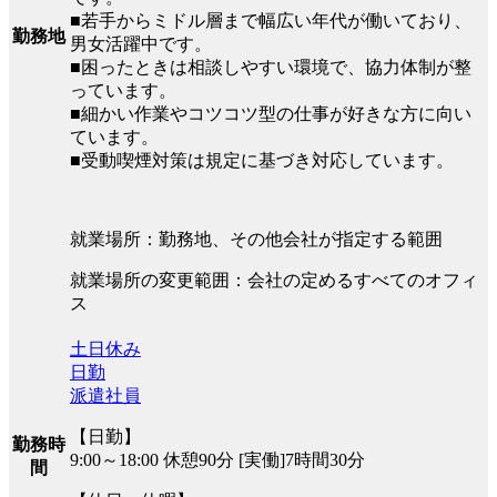
■若手からミドル層まで幅広い年代が働いており、
勤務地
男女活躍中です。
■困ったときは相談しやすい環境で、協力体制が整
っています。
■細かい作業やコツコツ型の仕事が好きな方に向い
ています。
■受動喫煙対策は規定に基づき対応しています。
就業場所：勤務地、その他会社が指定する範囲
就業場所の変更範囲：会社の定めるすべてのオフィ
ス
土日休み
日勤
派遣社員
【日勤】
勤務時
9:00～18:00 休憩90分 [実働]7時間30分
間