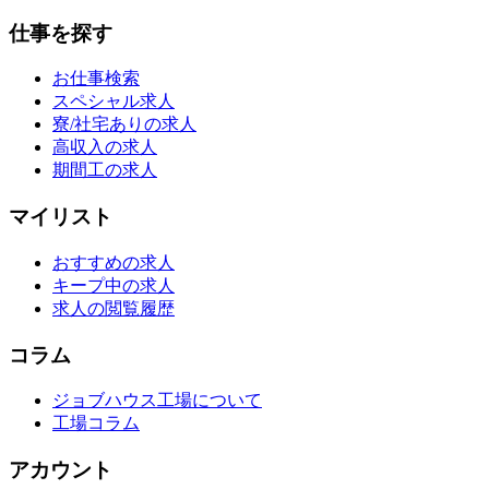
仕事を探す
お仕事検索
スペシャル求人
寮/社宅ありの求人
高収入の求人
期間工の求人
マイリスト
おすすめの求人
キープ中の求人
求人の閲覧履歴
コラム
ジョブハウス工場について
工場コラム
アカウント