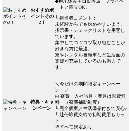
◆週末休み＋日勤専属！プライベ
ートと両立OK。
おすすめポ
イントその
└ 担当者コメント：
2！
未経験からでも始めやすいよう、
指示書・チェックリストを用意し
ています。
集中してコツコツ取り組むことが
好きな方に最適。
寮やレンタル自転車など生活面の
支援が充実しているのも魅力で
す。
＼今だけの期間限定キャンペー
ン！／
◎ 寮費：入社当月・翌月は寮費無
特典・キャ
料！（寮費補助制度）
ンペーン
└ 完全個室／生活備品付きで安心♪
└ 赴任旅費支給で初期費用もカッ
ト！
※すべて規定あり