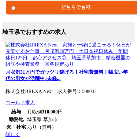
どちらでも可
埼玉県でおすすめの求人
月収例31万円でガッツリ稼げる！社宅費無料！幅広い年
代の男女が活躍中♪未経...
株式会社BREXA Next 求人番号：508033
ゴールド求人
給与
月収例
310,000
円
勤務地
埼玉県 草加市
寮・社宅
あり（無料）
詳しく