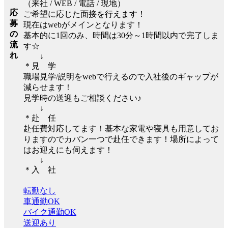
（来社 / WEB / 電話 / 現地）
応
ご希望に応じた面接を行えます！
募
現在はwebがメインとなります！
の
基本的に1回のみ、時間は30分～1時間以内で完了しま
流
す☆
れ
↓
＊見 学
職場見学/説明をwebで行えるので入社後のギャップが
減らせます！
見学時の送迎もご相談ください♪
↓
＊赴 任
赴任費対応してます！基本な家電や寝具も用意してお
りますのでカバン一つで赴任できます！場所によって
はお迎えにも伺えます！
↓
＊入 社
転勤なし
車通勤OK
バイク通勤OK
送迎あり