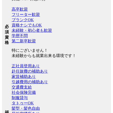
高卒歓迎
フリーター歓迎
ブランクOK
資格ナシでもOK
必
未経験・初心者も歓迎
須
学歴不問
資
第二新卒歓迎
格
特にございません！
未経験からも就業出来る環境です！
正社員登用あり
赴任旅費の補助あり
家賃補助あり
引越費用の補助あり
交通費支給
社会保険完備
制服貸与
タトゥーOK
髪型・髪色自由
福