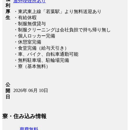
屋外喫煙所あり
利
厚
・東武東上線「若葉駅」より無料送迎あり
生
・有給休暇
・制服無償貸与
・制服クリーニングは会社負担で持ち帰り無し
・個人ロッカー完備
・休憩室完備
・食堂完備（給与天引き）
・車、バイク、自転車通勤可能
・無料駐車場、駐輪場完備
・寮（基本無料）
公
2026年 06月 10日
開
日
寮・住み込み情報
寮費無料