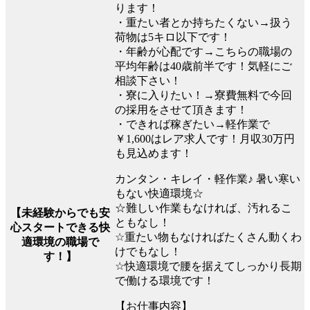
ります！
・重たい者とか持ちたくない→扱う
荷物は5キロ以下です！
・年齢が心配です→こちらの職場の
平均年齢は40歳前半です！気軽にご
相談下さい！
・寮に入りたい！→寮費無料で今回
の採用をさせて頂きます！
・できれば稼ぎたい→軽作業で
￥1,600はレア求人です！月収30万円
も見込めます！
カンタン・キレイ・軽作業♪ 暑い寒い
もない快適環境☆
☆難しい作業もなければ、汚れるこ
【未経験からでも安
ともなし！
心スタートできる快
☆重たい物もなければたくさん動くわ
適環境の職場で
けでもなし！
す！】
☆快適環境で腰を据えてしっかり長期
で働ける環境です！
【お仕事内容】