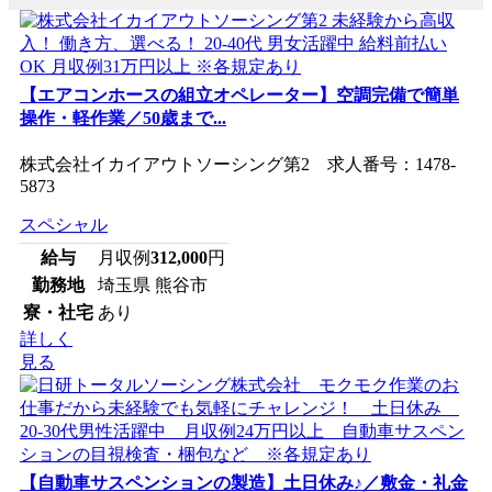
【エアコンホースの組立オペレーター】空調完備で簡単
操作・軽作業／50歳まで...
株式会社イカイアウトソーシング第2 求人番号：1478-
5873
スペシャル
給与
月収例
312,000
円
勤務地
埼玉県 熊谷市
寮・社宅
あり
詳しく
見る
【自動車サスペンションの製造】土日休み♪／敷金・礼金