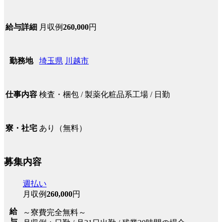
月収例
260,000
円
給与詳細
埼玉県
川越市
勤務地
検査・梱包 / 製薬化粧品系工場 / 日勤
仕事内容
あり（無料）
寮・社宅
募集内容
週払い
月収例
260,000
円
給
～寮費完全無料～
与