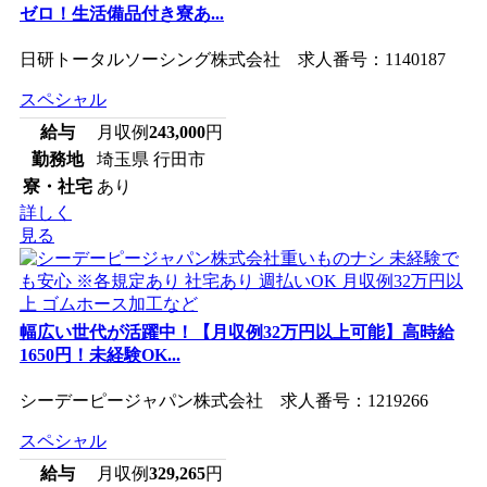
ゼロ！生活備品付き寮あ...
日研トータルソーシング株式会社 求人番号：1140187
スペシャル
給与
月収例
243,000
円
勤務地
埼玉県 行田市
寮・社宅
あり
詳しく
見る
幅広い世代が活躍中！【月収例32万円以上可能】高時給
1650円！未経験OK...
シーデーピージャパン株式会社 求人番号：1219266
スペシャル
給与
月収例
329,265
円