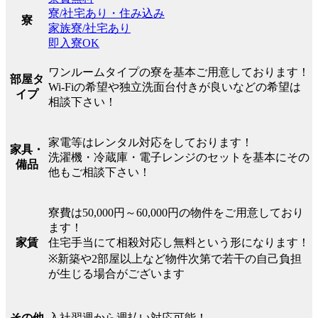
寮/社宅あり・住み込み
寮
家族寮/社宅あり
即入寮OK
ワンルームタイプの寮を基本ご用意しております！
部屋タ
Wi-Fiの希望や独立洗面台付きが良いなどの希望は
イプ
相談下さい！
家電等はレンタル対応をしております！
家具・
洗濯機・冷蔵庫・電子レンジのセットを基本にその
備品
他もご相談下さい！
寮費は50,000円～60,000円の物件をご用意しており
ます！
住宅手当にて相殺対応し無料という形になります！
家賃
※新築や2部屋以上など物件次第で若干の自己負担
が生じる場合がございます
入社翌週から週払い対応可能！
その他