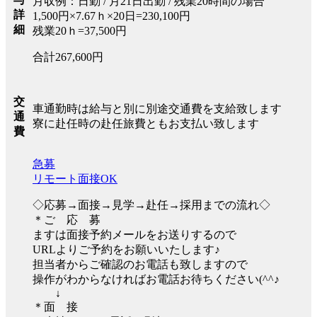
月収例：日勤 / 月21日出勤 / 残業20時間の場合
詳
1,500円×7.67ｈ×20日=230,100円
細
残業20ｈ=37,500円
合計267,600円
交
車通勤時は給与と別に別途交通費を支給致します
通
寮に赴任時の赴任旅費ともお支払い致します
費
急募
リモート面接OK
◇応募→面接→見学→赴任→採用までの流れ◇
＊ご 応 募
ますは面接予約メールをお送りするので
URLよりご予約をお願いいたします♪
担当者からご確認のお電話も致しますので
操作がわからなければお電話お待ちください(^^♪
↓
＊面 接