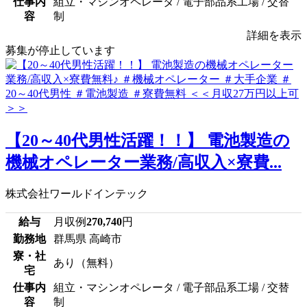
仕事内
組立・マシンオペレータ / 電子部品系工場 / 交替
容
制
詳細を表示
募集が停止しています
【20～40代男性活躍！！】 電池製造の
機械オペレーター業務/高収入×寮費...
株式会社ワールドインテック
給与
月収例
270,740
円
勤務地
群馬県 高崎市
寮・社
あり（無料）
宅
仕事内
組立・マシンオペレータ / 電子部品系工場 / 交替
容
制