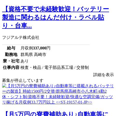
【資格不要で未経験歓迎！バッテリー
製造に関わるはんだ付け・ラベル貼
り・台車...
フジアルテ株式会社
給与
月収例
337,000
円
勤務地
群馬県 高崎市
寮・社宅
あり
仕事内容
検査・検品 / 電子部品系工場 / 交替制
詳細を表示
募集が停止しています
【月5万円の寮費補助あり♪自動車等に