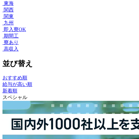
東海
関西
関東
九州
即入寮OK
期間工
寮あり
高収入
並び替え
おすすめ順
給与が高い順
新着順
スペシャル