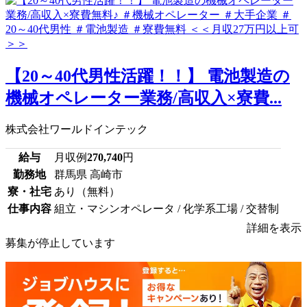
【20～40代男性活躍！！】 電池製造の
機械オペレーター業務/高収入×寮費...
株式会社ワールドインテック
給与
月収例
270,740
円
勤務地
群馬県 高崎市
寮・社宅
あり（無料）
仕事内容
組立・マシンオペレータ / 化学系工場 / 交替制
詳細を表示
募集が停止しています