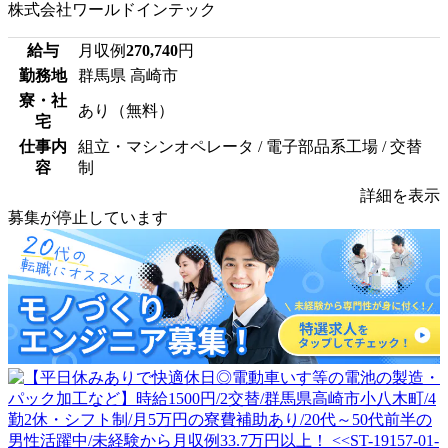
株式会社ワールドインテック
給与
月収例
270,740
円
勤務地
群馬県 高崎市
寮・社
あり（無料）
宅
仕事内
組立・マシンオペレータ / 電子部品系工場 / 交替
容
制
詳細を表示
募集が停止しています