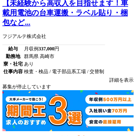
【未経験から高収入を目指せます！車
載用電池の台車運搬・ラベル貼り・梱
包など...
フジアルテ株式会社
給与
月収例
337,000
円
勤務地
群馬県 高崎市
寮・社宅
あり
仕事内容
検査・検品 / 電子部品系工場 / 交替制
詳細を表示
募集が停止しています