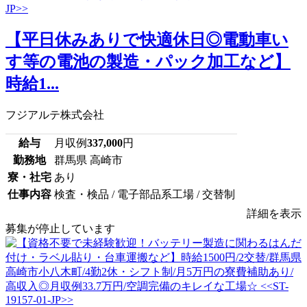
【平日休みありで快適休日◎電動車い
す等の電池の製造・パック加工など】
時給1...
フジアルテ株式会社
給与
月収例
337,000
円
勤務地
群馬県 高崎市
寮・社宅
あり
仕事内容
検査・検品 / 電子部品系工場 / 交替制
詳細を表示
募集が停止しています