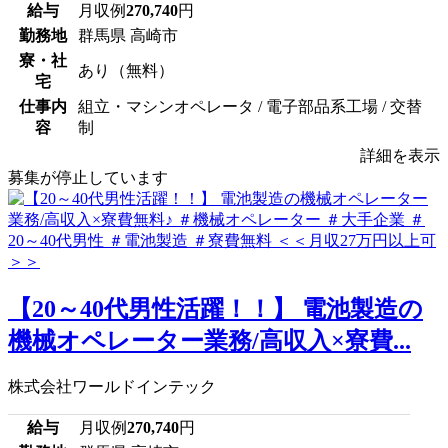
給与
月収例
270,740
円
勤務地
群馬県 高崎市
寮・社
あり（無料）
宅
仕事内
組立・マシンオペレータ / 電子部品系工場 / 交替
容
制
詳細を表示
募集が停止しています
【20～40代男性活躍！！】 電池製造の
機械オペレーター業務/高収入×寮費...
株式会社ワールドインテック
給与
月収例
270,740
円