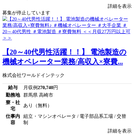
詳細を表示
募集が停止しています
【20～40代男性活躍！！】 電池製造の
機械オペレーター業務/高収入×寮費...
株式会社ワールドインテック
給与
月収例
270,740
円
勤務地
群馬県 高崎市
寮・社
あり（無料）
宅
仕事内
組立・マシンオペレータ / 電子部品系工場 / 交替
容
制
詳細を表示