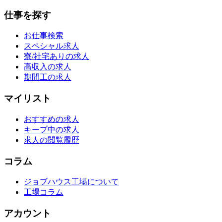
仕事を探す
お仕事検索
スペシャル求人
寮/社宅ありの求人
高収入の求人
期間工の求人
マイリスト
おすすめの求人
キープ中の求人
求人の閲覧履歴
コラム
ジョブハウス工場について
工場コラム
アカウント