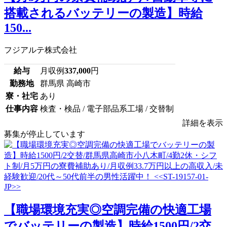
搭載されるバッテリーの製造】時給
150...
フジアルテ株式会社
給与
月収例
337,000
円
勤務地
群馬県 高崎市
寮・社宅
あり
仕事内容
検査・検品 / 電子部品系工場 / 交替制
詳細を表示
募集が停止しています
【職場環境充実◎空調完備の快適工場
でバッテリーの製造】時給1500円/2交...