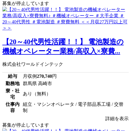
募集が停止しています
【20～40代男性活躍！！】 電池製造の
機械オペレーター業務/高収入×寮費...
株式会社ワールドインテック
給与
月収例
270,740
円
勤務地
群馬県 高崎市
寮・社
あり（無料）
宅
仕事内
組立・マシンオペレータ / 電子部品系工場 / 交替
容
制
詳細を表示
募集が停止しています