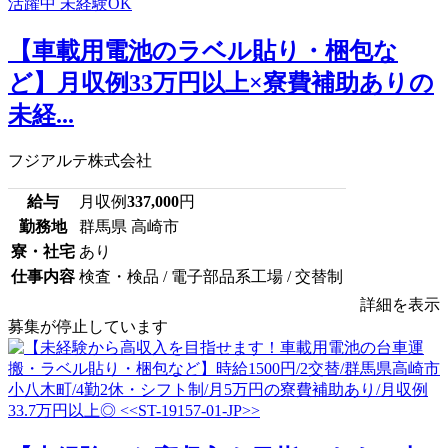
【車載用電池のラベル貼り・梱包な
ど】月収例33万円以上×寮費補助ありの
未経...
フジアルテ株式会社
給与
月収例
337,000
円
勤務地
群馬県 高崎市
寮・社宅
あり
仕事内容
検査・検品 / 電子部品系工場 / 交替制
詳細を表示
募集が停止しています