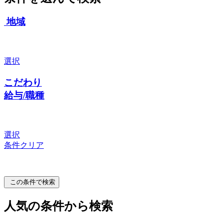
地域
選択
こだわり
給与/職種
選択
条件クリア
この条件で検索
人気の条件から検索