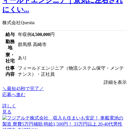
ィールドエンジニア｜景気に左右され
にくい...
株式会社Questia
給与
年収例
4,500,000
円
勤務
群馬県 高崎市
地
寮・
あり
社宅
仕事
フィールドエンジニア（物流システム保守・メンテ
内容
ナンス）・正社員
詳細を表示
＼最短45秒で完了／
応募へ進む
詳しく
見る