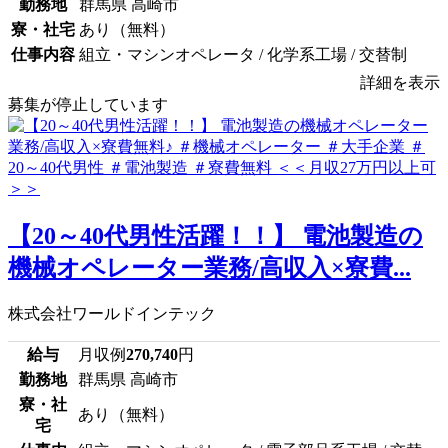
勤務地
群馬県 高崎市
寮・社宅
あり（無料）
仕事内容
組立・マシンオペレータ / 化学系工場 / 交替制
詳細を表示
募集が停止しています
【20～40代男性活躍！！】 電池製造の
機械オペレーター業務/高収入×寮費...
株式会社ワールドインテック
給与
月収例
270,740
円
勤務地
群馬県 高崎市
寮・社
あり（無料）
宅