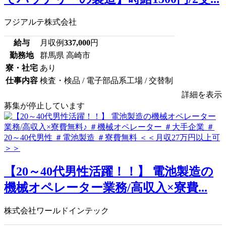
フジアルテ株式会社
給与
月収例
337,000
円
勤務地
群馬県 高崎市
寮・社宅
あり
仕事内容
検査・検品 / 電子部品系工場 / 交替制
詳細を表示
募集が停止しています
【20～40代男性活躍！！】 電池製造の
機械オペレーター業務/高収入×寮費...
株式会社ワールドインテック