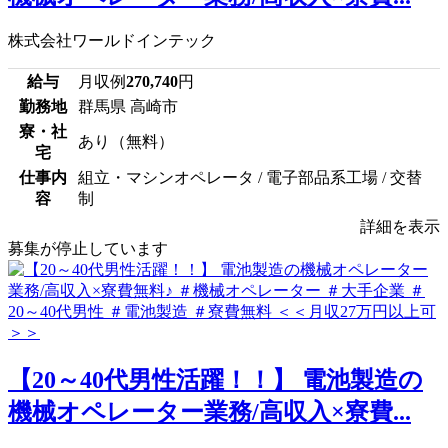
株式会社ワールドインテック
給与
月収例
270,740
円
勤務地
群馬県 高崎市
寮・社
あり（無料）
宅
仕事内
組立・マシンオペレータ / 電子部品系工場 / 交替
容
制
詳細を表示
募集が停止しています
【20～40代男性活躍！！】 電池製造の
機械オペレーター業務/高収入×寮費...